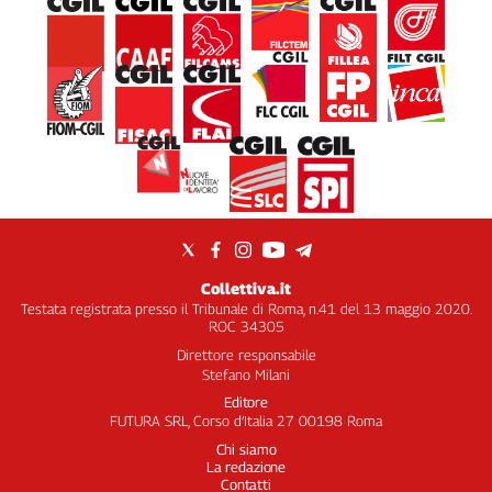
Collettiva.it
Testata registrata presso il Tribunale di Roma, n.41 del 13 maggio 2020.
ROC 34305
Direttore responsabile
Stefano Milani
Editore
FUTURA SRL, Corso d’Italia 27 00198 Roma
Chi siamo
La redazione
Contatti