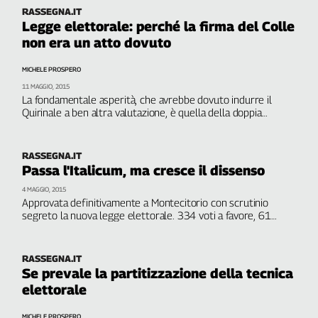
Liguria
RASSEGNA.IT
Lombardia
Legge elettorale: perché la firma del Colle
non era un atto dovuto
Marche
Piemonte
MICHELE PROSPERO
Puglia
11 MAGGIO, 2015
Sardegna
La fondamentale asperità, che avrebbe dovuto indurre il
Quirinale a ben altra valutazione, è quella della doppia
Sicilia
legislazione vigente per Camera e Senato
DI MICHELE
Toscana
PROSPERO
Trentino
RASSEGNA.IT
Passa l'Italicum, ma cresce il dissenso
Umbria
Valle
4 MAGGIO, 2015
Approvata definitivamente a Montecitorio con scrutinio
D'Aosta
segreto la nuova legge elettorale. 334 voti a favore, 61
Veneto
contrari e 4 astenuti
Archivio
RASSEGNA.IT
Storico
Se prevale la partitizzazione della tecnica
1955-
elettorale
2014
MICHELE PROSPERO