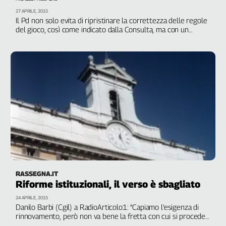
Cerca
27 APRILE, 2015
Il Pd non solo evita di ripristinare la correttezza delle regole
del gioco, così come indicato dalla Consulta, ma con un
ulteriore atto di forza impone la legge che più assicura le
Contatti
aspettative di vittoria del suo leader
DI M.PROSPERO
La
redazione
Newsletter
Social
RASSEGNA.IT
Riforme istituzionali, il verso è sbagliato
24 APRILE, 2015
Danilo Barbi (Cgil) a RadioArticolo1: "Capiamo l'esigenza di
rinnovamento, però non va bene la fretta con cui si procede
sull'Italicum e sulle modifiche alla Costituzione. Lo stesso