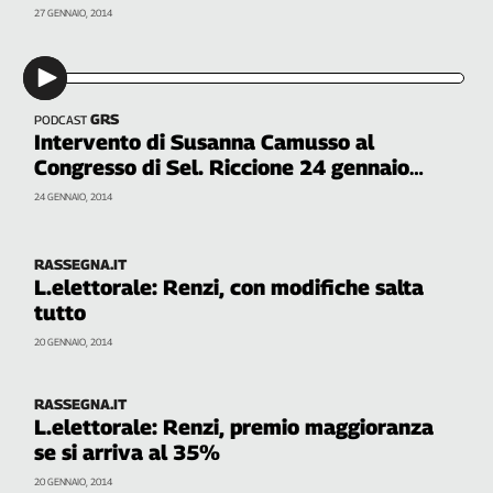
27 GENNAIO, 2014
GRS
PODCAST
Intervento di Susanna Camusso al
Congresso di Sel. Riccione 24 gennaio
2014
24 GENNAIO, 2014
RASSEGNA.IT
L.elettorale: Renzi, con modifiche salta
tutto
20 GENNAIO, 2014
RASSEGNA.IT
L.elettorale: Renzi, premio maggioranza
se si arriva al 35%
20 GENNAIO, 2014