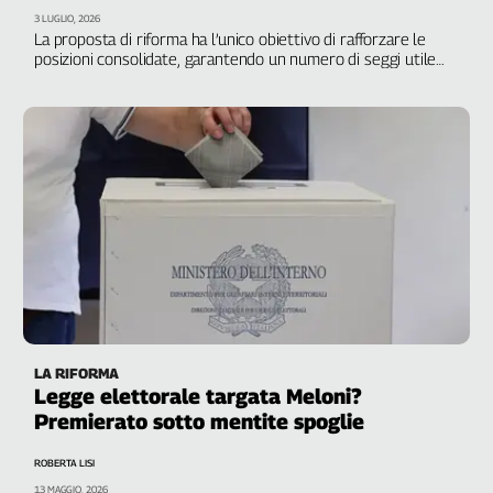
Girasoli
3 LUGLIO, 2026
Il
La proposta di riforma ha l’unico obiettivo di rafforzare le
Sassolino
posizioni consolidate, garantendo un numero di seggi utile
per eleggere un capo di Stato di destra. Va contrastata in
Linea
ogni modo
Economica
Tech
It
Easy
Inserti
Idea
Diffusa
InFlai
Le
LA RIFORMA
trasmissioni
Legge elettorale targata Meloni?
tv
Premierato sotto mentite spoglie
Work
in
ROBERTA LISI
Progress
13 MAGGIO, 2026