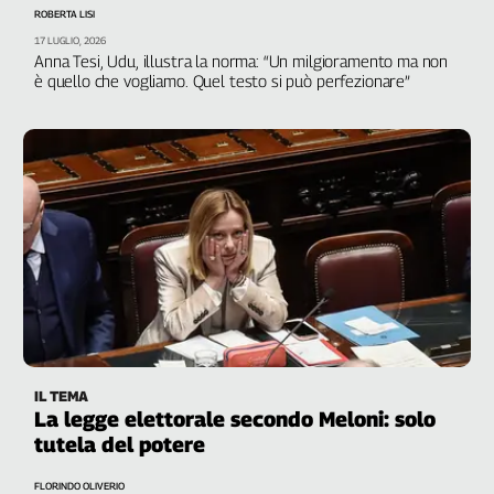
ROBERTA LISI
Genova,
17 LUGLIO, 2026
il
Anna Tesi, Udu, illustra la norma: “Un milgioramento ma non
sangue
è quello che vogliamo. Quel testo si può perfezionare”
della
ragione
120
anni
Cgil
Collettiva
Academy
Collettiva
Play
Rubriche
Collettiva
Talk
IL TEMA
La legge elettorale secondo Meloni: solo
La
tutela del potere
settimana
Collettiva
FLORINDO OLIVERIO