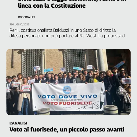
Filcams
linea con la Costituzione
Filctem
ROBERTA LISI
Fillea
29 LUGLIO, 2026
Filt
Per il costituzionalista Balduzzi in uno Stato di diritto la
difesa personale non può portare al Far West. La proposta di
Fiom
legge elettorale interferisce con i poteri del Quirinale e
Fisac
trasforma una minoranza in maggioranza
Flai
Flc
Fp
Nidil
Slc
Spi
Inca
Caaf
Speciali
L’ANALISI
Voto ai fuorisede, un piccolo passo avanti
G8
di