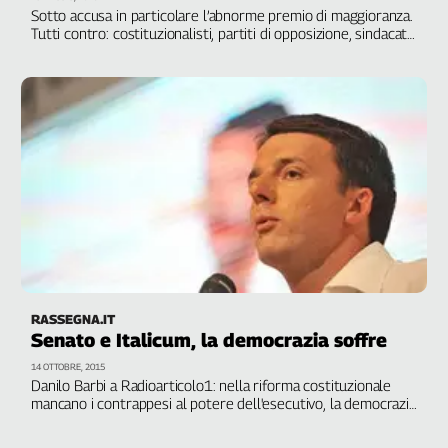
Sotto accusa in particolare l’abnorme premio di maggioranza.
L'Italia
Tutti contro: costituzionalisti, partiti di opposizione, sindacati.
nel
Cgil: “Questa proposta è una vergogna”
Lavoro
Territori
Abruzzo-
Molise
Alto
Adige
Basilicata
Calabria
Campania
Emilia-
RASSEGNA.IT
Romagna
Senato e Italicum, la democrazia soffre
Friuli
14 OTTOBRE, 2015
Venezia
Danilo Barbi a Radioarticolo1: nella riforma costituzionale
Giulia
mancano i contrappesi al potere dell'esecutivo, la democrazia
diretta deliberativa. Il combinato disposto con la legge
Lazio
elettorale renderà l'Italia un paese dove decidono in pochi