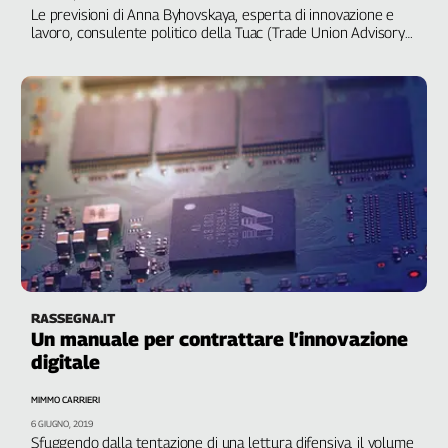
Le previsioni di Anna Byhovskaya, esperta di innovazione e
Genova,
lavoro, consulente politico della Tuac (Trade Union Advisory
il
Committee) presso l’Ocse
sangue
della
ragione
120
anni
Cgil
Collettiva
Academy
Collettiva
Play
Rubriche
RASSEGNA.IT
Un manuale per contrattare l’innovazione
Collettiva
Talk
digitale
La
MIMMO CARRIERI
settimana
6 GIUGNO, 2019
Collettiva
Sfuggendo dalla tentazione di una lettura difensiva, il volume