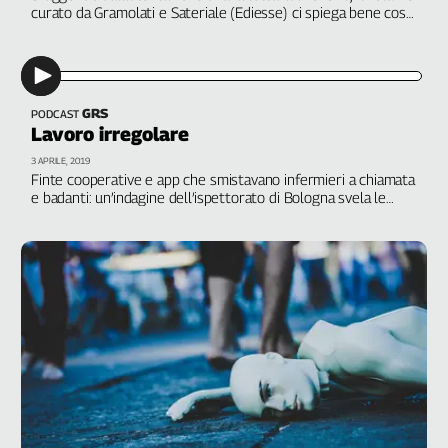
Girasoli
curato da Gramolati e Sateriale (Ediesse) ci spiega bene cosa
sta facendo il sindacato sul fronte del lavoro 4.0. Partendo
Il
da una convinzione: la tecnologia si può governare
Sassolino
Linea
Economica
GRS
PODCAST
Tech
Lavoro irregolare
It
3 APRILE, 2019
Easy
Finte cooperative e app che smistavano infermieri a chiamata
e badanti: un’indagine dell’ispettorato di Bologna svela le
Inserti
degenerazioni del lavoro 4.0. Interviene Giacomo Stagni,
CdLm
Idea
Diffusa
InFlai
Le
trasmissioni
tv
Work
in
Progress