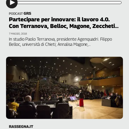
Cerca
GRS
PODCAST
Partecipare per innovare: il lavoro 4.0.
Con Terranova, Belloc, Magone, Zecchetin,
Contatti
Papignanni
7 MAGGIO, 2018
In studio Paolo Terranova, presidente Agenquadri. Filippo
La
Belloc, università di Chieti; Annalisa Magone,
TorinoNordovest; Bruno Papignanni, Fiom Emilia-Romagna;
redazione
Nicola Zecchetin, delegato Komatsu
Newsletter
Social
RASSEGNA.IT