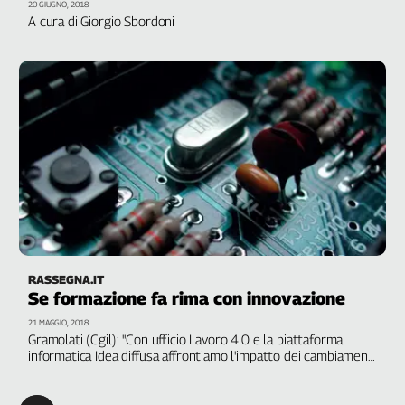
Liguria
20 GIUGNO, 2018
A cura di Giorgio Sbordoni
Lombardia
Marche
Piemonte
Puglia
Sardegna
Sicilia
Toscana
Trentino
Umbria
Valle
D'Aosta
RASSEGNA.IT
Veneto
Se formazione fa rima con innovazione
Archivio
21 MAGGIO, 2018
Storico
Gramolati (Cgil): "Con ufficio Lavoro 4.0 e la piattaforma
1955-
informatica Idea diffusa affrontiamo l'impatto dei cambiamenti
2014
tecnologici. La formazione gioca un ruolo essenziale, perchè
dobbiamo studiare per conoscere e capire le trasformazioni
in atto"