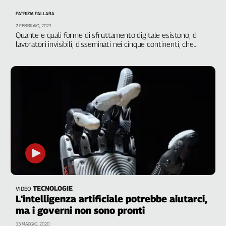
Filcams
PATRIZIA PALLARA
Filctem
2 FEBBRAIO, 2021
Fillea
Quante e quali forme di sfruttamento digitale esistono, di
lavoratori invisibili, disseminati nei cinque continenti, che
Filt
svolgono attività sommerse, senza diritti e quasi senza
Fiom
retribuzione? Ad aprire la discussione l’iniziativa organizzata
dalla Cgil in diretta su Collettiva
Fisac
Flai
Flc
Fp
Nidil
Slc
Spi
Inca
Caaf
TECNOLOGIE
VIDEO
L'intelligenza artificiale potrebbe aiutarci,
Speciali
ma i governi non sono pronti
G8
13 MAGGIO, 2020
di