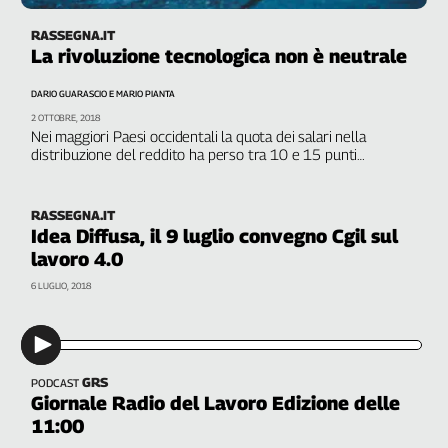
L'Italia
RASSEGNA.IT
nel
La rivoluzione tecnologica non è neutrale
Lavoro
DARIO GUARASCIO E MARIO PIANTA
Territori
2 OTTOBRE, 2018
Nei maggiori Paesi occidentali la quota dei salari nella
Abruzzo-
distribuzione del reddito ha perso tra 10 e 15 punti
Molise
percentuali a favore di quella dei profitti. L’innovazione ha
Alto
contribuito a questo spostamento, operando attraverso
diversi meccanismi
Adige
RASSEGNA.IT
Idea Diffusa, il 9 luglio convegno Cgil sul
Basilicata
lavoro 4.0
Calabria
Campania
6 LUGLIO, 2018
Emilia-
Romagna
Friuli
Venezia
GRS
PODCAST
Giornale Radio del Lavoro Edizione delle
Giulia
11:00
Lazio