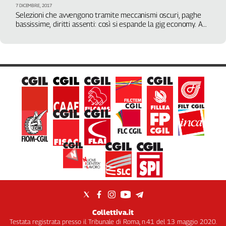
7 DICEMBRE, 2017
Selezioni che avvengono tramite meccanismi oscuri, paghe
bassissime, diritti assenti: così si espande la gig economy. A
questi lavoratori sfruttati si sta cercando di dare una
risposta. Intervista a Gramolati (Cgil): la chiave è nella
contrattazione
Collettiva.it
Testata registrata presso il Tribunale di Roma, n.41 del 13 maggio 2020.