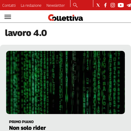
Contatti
La redazione
Newsletter
Video
Podcast
lavoro
4.0
Dirette
Longform
Copertine
Economia
Lavoro
Ambiente
Diritti
Welfare
Italia
Internazionale
Culture
PRIMO PIANO
Categorie
Non solo rider