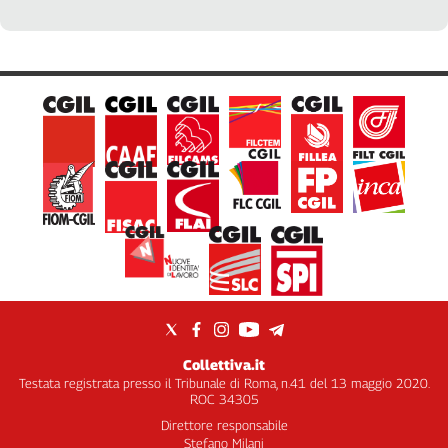
che "testimonia che quando c'è un confronto le soluzioni si
trovano. Oltre alla tutela dell'occupazione, si è reso un
servizio utile"
Collettiva.it
Testata registrata presso il Tribunale di Roma, n.41 del 13 maggio 2020.
ROC 34305
Direttore responsabile
Stefano Milani