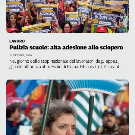
LAVORO
Pulizia scuole: alta adesione allo sciopero
15 OTTOBRE, 2019
Nel giorno dello stop nazionale dei lavoratori degli appalti,
grande affluenza al presidio di Roma. Filcams Cgil, Fisascat
Cisl e Uiltrasporti: "Adesso occorre dare risposte a tutti i
lavoratori e lavoratrici, nessuno resti escluso"