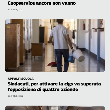
Coopservice ancora non vanno
Filcams
Filctem
29 APRILE, 2022
Fillea
Filt
Fiom
Fisac
Flai
Flc
Fp
Nidil
Slc
Spi
APPALTI SCUOLA
Inca
Sindacati, per attivare la cigs va superata
Caaf
l'opposizione di quattro aziende
Speciali
12 APRILE, 2022
G8
di