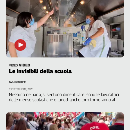
Genova,
il
sangue
della
ragione
120
anni
Cgil
Collettiva
Academy
VIDEO
VIDEO
Le invisibili della scuola
Collettiva
Play
FABRIZIO RICCI
Rubriche
11 SETTEMBRE, 2020
Nessuno ne parla, si sentono dimenticate: sono le lavoratrici
Collettiva
delle mense scolastiche e lunedì anche loro torneranno al
Talk
lavoro dopo un periodo difficilissimo a causa del lockdown.
Noi siamo andati a incontrarle a poche ore dalla prima
La
campanella
settimana
Collettiva