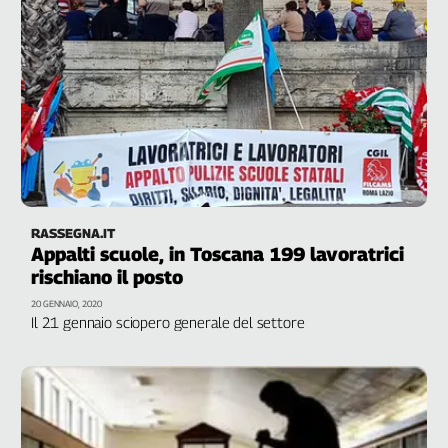
Liguria
Lombardia
Marche
Piemonte
Puglia
Sardegna
Sicilia
Toscana
Trentino
RASSEGNA.IT
Umbria
Appalti scuole, in Toscana 199 lavoratrici
Valle
rischiano il posto
D'Aosta
20 GENNAIO, 2020
Veneto
Il 21 gennaio sciopero generale del settore
Archivio
Storico
1955-
2014