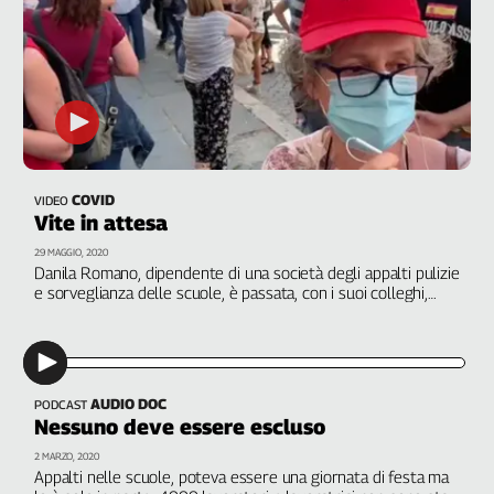
Girasoli
Il
Sassolino
Linea
Economica
Tech
It
Easy
COVID
VIDEO
Vite in attesa
Inserti
29 MAGGIO, 2020
Idea
Danila Romano, dipendente di una società degli appalti pulizie
e sorveglianza delle scuole, è passata, con i suoi colleghi,
Diffusa
dall'emergenza dovuta alle restrizioni del decreto per la
InFlai
stabilizzazione e l'internalizzazione dei servizi a quella per il
covid. E adesso si ritrova senza reddito da mesi
Le
trasmissioni
AUDIO DOC
tv
PODCAST
Nessuno deve essere escluso
Work
2 MARZO, 2020
in
Appalti nelle scuole, poteva essere una giornata di festa ma
Progress