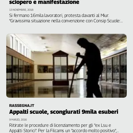
sciopero e manifestazione
13 NOVEMBRE, 2018
Si fermano 16mila lavoratori, protesta davanti al Miur.
"Gravissima situazione nella convenzione con Consip Scuole:
la maggioranza delle aziende non pagare o in costante
ritardo nell’erogazione degli stipendi"
RASSEGNA.IT
Appalti scuole, scongiurati 9mila esuberi
9 MARZO, 2016
Ritirate le procedure di licenziamento per gli "ex Lsu e
Appalti Storici". Per la Filcams un "accordo molto positivo",