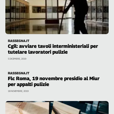
Cerca
Contatti
La
RASSEGNA.IT
redazione
Cgil: avviare tavoli interministeriali per
tutelare lavoratori pulizie
Newsletter
5 DICEMBRE, 2019
Social
RASSEGNA.IT
Flc Roma, 19 novembre presidio al Miur
per appalti pulizie
18 NOVEMBRE, 2019