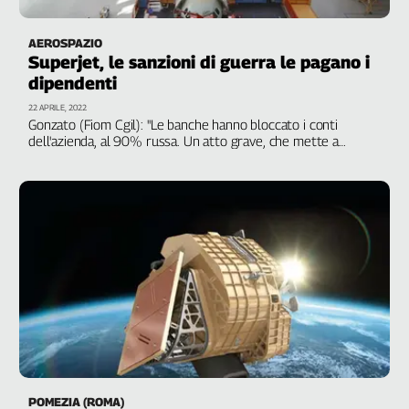
AEROSPAZIO
Superjet, le sanzioni di guerra le pagano i
dipendenti
22 APRILE, 2022
Gonzato (Fiom Cgil): "Le banche hanno bloccato i conti
dell'azienda, al 90% russa. Un atto grave, che mette a
repentaglio l'occupazione, con il rischio che l'azienda porti i
libri in tribunale. A pagare gli effetti delle sanzioni
sbandierate da Governo e comunità internazionale, sono
quasi 200 lavoratori, tra diretti e indotto"
POMEZIA (ROMA)