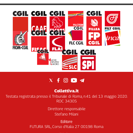
Collettiva.it
Testata registrata presso il Tribunale di Roma, n.41 del 13 maggio 2020.
ROC 34305
Direttore responsabile
Stefano Milani
Editore
FUTURA SRL, Corso d’Italia 27 00198 Roma