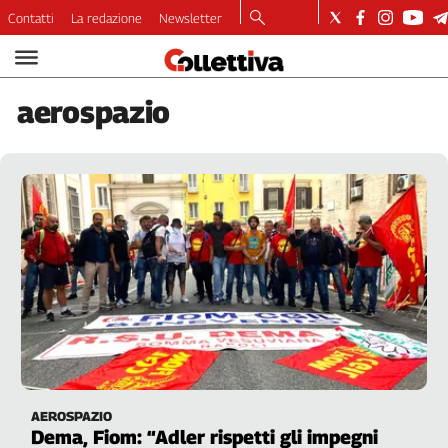
Contatti
La redazione
Newsletter
Video
Podcast
aerospazio
Dirette
Longform
Copertine
Economia
Lavoro
Ambiente
Diritti
Welfare
Italia
Internazionale
Culture
AEROSPAZIO
Categorie
Dema, Fiom: “Adler rispetti gli impegni