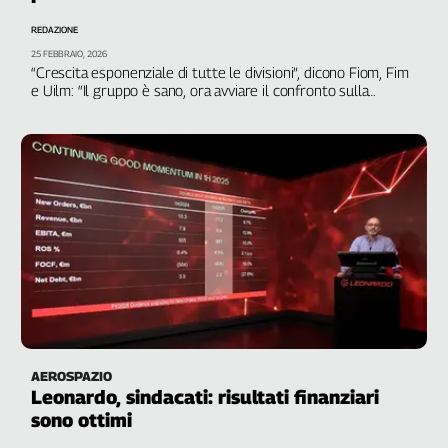
Genova,
REDAZIONE
il
25 FEBBRAIO, 2026
sangue
“Crescita esponenziale di tutte le divisioni”, dicono Fiom, Fim
della
e Uilm: “Il gruppo è sano, ora avviare il confronto sulla
ragione
contrattazione di secondo livello”
120
anni
Cgil
Collettiva
Academy
Collettiva
Play
Rubriche
Collettiva
Talk
AEROSPAZIO
La
Leonardo, sindacati: risultati finanziari
settimana
sono ottimi
Collettiva