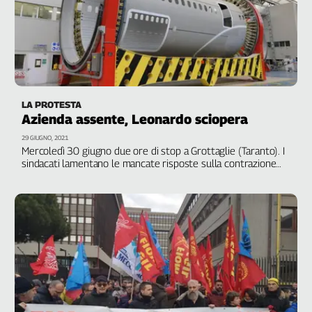
LA PROTESTA
Azienda assente, Leonardo sciopera
29 GIUGNO, 2021
Mercoledì 30 giugno due ore di stop a Grottaglie (Taranto). I
sindacati lamentano le mancate risposte sulla contrazione
dei volumi produttivi e le prospettive future, nonché sulle
disparità contrattuali nel sito pugliese rispetto a quanto
previsto nel ccnl