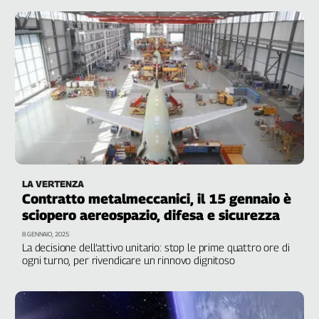
Liguria
Lombardia
Marche
Piemonte
Puglia
Sardegna
Sicilia
Toscana
Trentino
Umbria
LA VERTENZA
Valle
Contratto metalmeccanici, il 15 gennaio è
D'Aosta
sciopero aereospazio, difesa e sicurezza
Veneto
8 GENNAIO, 2025
La decisione dell’attivo unitario: stop le prime quattro ore di
Archivio
ogni turno, per rivendicare un rinnovo dignitoso
Storico
1955-
2014