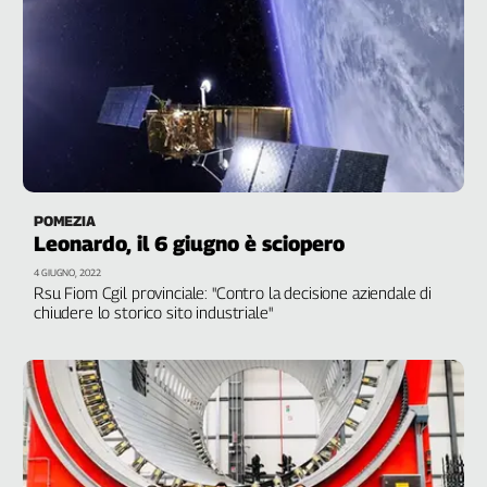
Cerca
Contatti
La
redazione
POMEZIA
Leonardo, il 6 giugno è sciopero
Newsletter
4 GIUGNO, 2022
Rsu Fiom Cgil provinciale: "Contro la decisione aziendale di
Social
chiudere lo storico sito industriale"