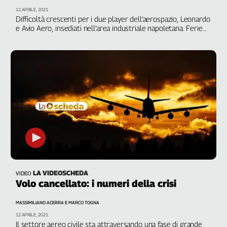
12 APRILE, 2021
Difficoltà crescenti per i due player dell'aerospazio, Leonardo
e Avio Aero, insediati nell'area industriale napoletana. Ferie
solidali, pre-pensionamenti, cassa integrazione ed esodi
incentivati: questi gli strumenti adottati finora per contenere
la crisi. Le testimonianze, in bilico tra angoscia e speranza, dei
delegati Fiom Cgil di tre diversi stabilimenti
LA VIDEOSCHEDA
VIDEO
Volo cancellato: i numeri della crisi
MASSIMILIANO ACERRA E MARCO TOGNA
12 APRILE, 2021
Il settore aereo civile sta attraversando una fase di grande