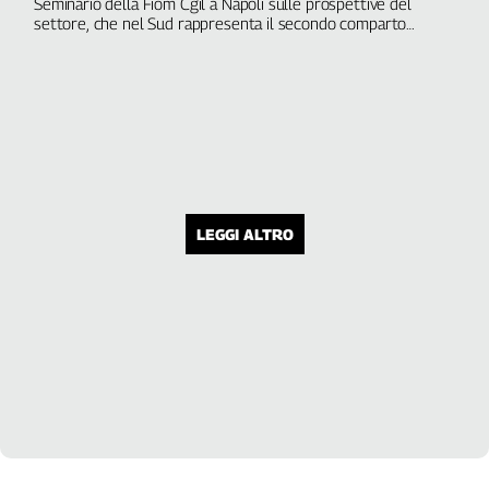
Seminario della Fiom Cgil a Napoli sulle prospettive del
settore, che nel Sud rappresenta il secondo comparto
industriale (dopo l'auto). "Non è pensabile che le scelte
strategiche siano lasciate in mano alle multinazionali, lo Stato
intervenga e agisca nell'interesse del Paese". In video
l'opinione del coordinatore Claudio Gonzato
LEGGI ALTRO