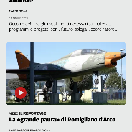
MARCO TOGNA
12 APRILE, 2021
Occorre definire gli investimenti necessari su materiali,
programmi e progetti per il futuro, spiega il coordinatore
nazionale della Fiom Cgil Claudio Gonzato: "’L'obiettivo è
evitare che la nostra industria venga ridotta esclusivamente
a contoterzista"
IL REPORTAGE
VIDEO
La «grande paura» di Pomigliano d'Arco
IVANA MARRONE E MARCO TOGNA