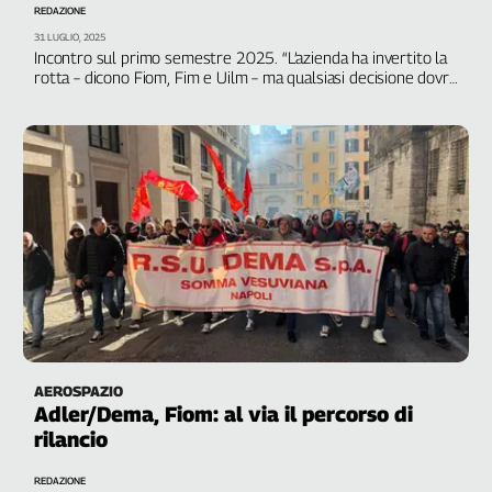
Girasoli
REDAZIONE
Il
31 LUGLIO, 2025
Incontro sul primo semestre 2025. “L’azienda ha invertito la
Sassolino
rotta – dicono Fiom, Fim e Uilm – ma qualsiasi decisione dovrà
Linea
prevedere un confronto reale”
Economica
Tech
It
Easy
Inserti
Idea
Diffusa
InFlai
Le
trasmissioni
AEROSPAZIO
tv
Adler/Dema, Fiom: al via il percorso di
rilancio
Work
in
REDAZIONE
Progress