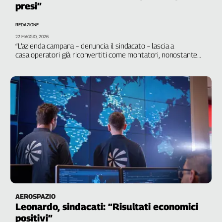
presi”
Filcams
Filctem
REDAZIONE
Fillea
22 MAGGIO, 2026
Filt
“L’azienda campana – denuncia il sindacato – lascia a
casa operatori già riconvertiti come montatori, nonostante
Fiom
abbiano effettuato quattro corsi di formazione”
Fisac
Flai
Flc
Fp
Nidil
Slc
Spi
Inca
Caaf
Speciali
AEROSPAZIO
Leonardo, sindacati: “Risultati economici
G8
positivi”
di