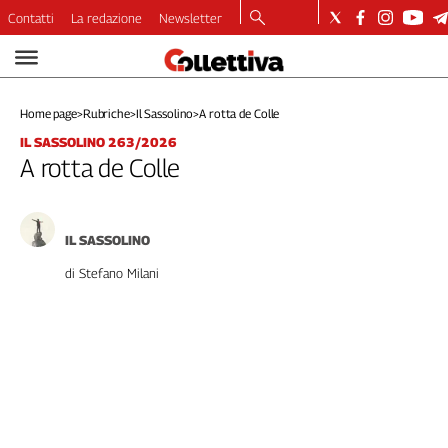
Contatti
La redazione
Newsletter
Video
Podcast
Home page
>
Rubriche
>
Il Sassolino
>
A rotta de Colle
Dirette
IL SASSOLINO 263/2026
Longform
A rotta de Colle
Copertine
Economia
Lavoro
IL SASSOLINO
Ambiente
di Stefano Milani
Diritti
Welfare
Italia
Internazionale
Culture
Categorie