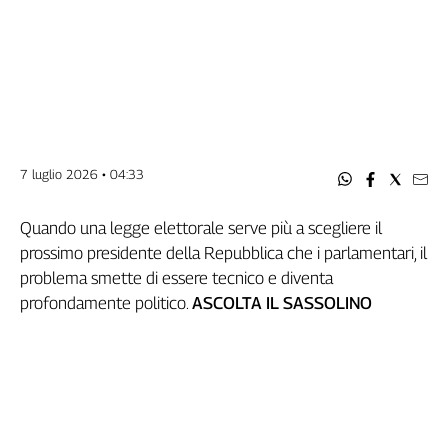
Filcams
Filctem
Fillea
Filt
Fiom
Fisac
Flai
7 luglio 2026 • 04:33
Flc
Fp
Quando una legge elettorale serve più a scegliere il
Nidil
prossimo presidente della Repubblica che i parlamentari, il
Slc
problema smette di essere tecnico e diventa
Spi
profondamente politico.
ASCOLTA IL SASSOLINO
Inca
Caaf
Speciali
G8
di