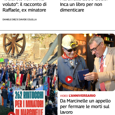
voluto”: il racconto di
Inca un libro per non
Cerca
Raffaele, ex minatore
dimenticare
DANIELE DIEZ E DAVIDE COLELLA
Contatti
La
redazione
Newsletter
Social
L'ANNIVERSARIO
VIDEO
Da Marcinelle un appello
per fermare le morti sul
lavoro