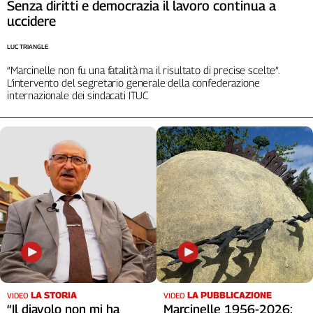
Liguria
Senza diritti e democrazia il lavoro continua a
uccidere
Lombardia
Marche
LUC TRIANGLE
Piemonte
“Marcinelle non fu una fatalità ma il risultato di precise scelte”.
Puglia
L’intervento del segretario generale della confederazione
Sardegna
internazionale dei sindacati ITUC
Sicilia
Toscana
Trentino
Umbria
Valle
D'Aosta
Veneto
Archivio
Storico
1955-
2014
LA STORIA
LA PUBBLICAZIONE
VIDEO
VIDEO
“Il diavolo non mi ha
Marcinelle 1956-2026: