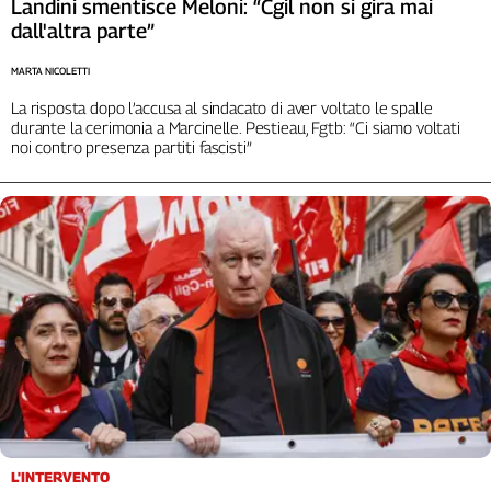
Landini smentisce Meloni: “Cgil non si gira mai
L'Italia
dall'altra parte”
nel
Lavoro
MARTA NICOLETTI
La risposta dopo l’accusa al sindacato di aver voltato le spalle
Territori
durante la cerimonia a Marcinelle. Pestieau, Fgtb: “Ci siamo voltati
noi contro presenza partiti fascisti”
Abruzzo-
Molise
Alto
Adige
Basilicata
Calabria
Campania
Emilia-
Romagna
Friuli
Venezia
Giulia
Lazio
L'INTERVENTO