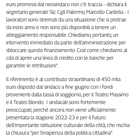
euro promessi dal neosindaco non c'è traccia – dichiara il
Genova,
segretario generale Slc Cgil Palermo, Marcello Cardella -. I
il
lavoratori sono stremati da una situazione che si protrae
sangue
della
da inizio anno e non sono più disponibili a tenere un
ragione
atteggiamento responsabile. Chiediamo, pertanto, un
120
intervento immediato da parte dell'amministrazione per
anni
sbloccare questo finanziamento. Così come chiediamo al
Cgil
cda di aprire una linea di credito con le banche per
Collettiva
garantire le retribuzioni”.
Academy
Il riferimento è al contributo straordinario di 450 mila
Collettiva
Play
euro disposto dal sindaco a fine giugno con i fondi
Rubriche
provenienti dalla tassa di soggiorno, per il Teatro Massimo
e il Teatro Biondo. I sindacati sono fortemente
Collettiva
preoccupati, perché ancora non viene ufficialmente
Talk
presentata la stagione 2022-23 e per il futuro
La
settimana
dell’importante istituzione culturale della città, che rischia
Collettiva
la chiusura “per l'insipienza della politica cittadina”.