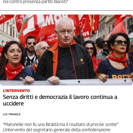
noi contro presenza partiti fascisti”
Liguria
Lombardia
Marche
Piemonte
Puglia
Sardegna
Sicilia
Toscana
Trentino
Umbria
Valle
D'Aosta
L'INTERVENTO
Veneto
Senza diritti e democrazia il lavoro continua a
uccidere
Archivio
Storico
LUC TRIANGLE
1955-
2014
“Marcinelle non fu una fatalità ma il risultato di precise scelte”.
L’intervento del segretario generale della confederazione