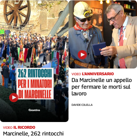
L'ANNIVERSARIO
VIDEO
Da Marcinelle un appello
per fermare le morti sul
lavoro
DAVIDE COLELLA
IL RICORDO
VIDEO
Marcinelle, 262 rintocchi