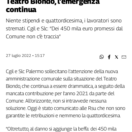
Teatro Biondo, l'emergenza
Filcams
continua
Filctem
Fillea
Niente stipendi e quattordicesima, i lavoratori sono
Filt
stremati. Cgil e Slc: “Dei 450 mila euro promessi dal
Fiom
Comune non c’è traccia”
Fisac
Flai
27 luglio 2022 • 15:17
Flc
Fp
Cgil e Slc Palermo sollecitano l’attenzione della nuova
Nidil
amministrazione comunale sulla situazione del Teatro
Slc
Biondo, che continua a essere drammatica, a seguito della
Spi
mancata contribuzione per l'anno 2021 da parte del
Inca
Comune. All’orizzonte, non si intravvede nessuna
Caaf
soluzione. Oggi è stato comunicato alle Rsu che non sono
garantite le retribuzioni e nemmeno la quattordicesima.
Speciali
G8
“Oltretutto, al danno si aggiunge la beffa: dei 450 mila
di