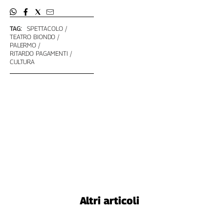
Girasoli
Il
Sassolino
TAG:
SPETTACOLO
TEATRO BIONDO
Linea
PALERMO
Economica
RITARDO PAGAMENTI
Tech
CULTURA
It
Easy
Inserti
Idea
Diffusa
InFlai
Le
trasmissioni
tv
Work
Altri articoli
in
Progress