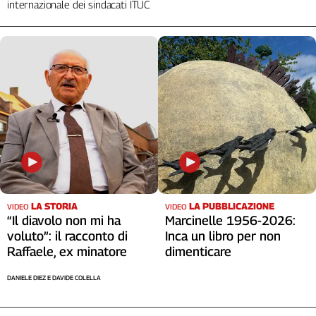
internazionale dei sindacati ITUC
Cerca
Contatti
La
redazione
Newsletter
Social
LA STORIA
LA PUBBLICAZIONE
VIDEO
VIDEO
“Il diavolo non mi ha
Marcinelle 1956-2026:
voluto”: il racconto di
Inca un libro per non
Raffaele, ex minatore
dimenticare
DANIELE DIEZ E DAVIDE COLELLA