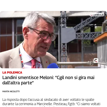
L'Italia
nel
Lavoro
Territori
Abruzzo-
Molise
Alto
Adige
Basilicata
Calabria
Campania
LA POLEMICA
Emilia-
Landini smentisce Meloni: “Cgil non si gira mai
Romagna
dall'altra parte”
Friuli
Venezia
MARTA NICOLETTI
Giulia
La risposta dopo l’accusa al sindacato di aver voltato le spalle
Lazio
durante la cerimonia a Marcinelle. Pestieau, Fgtb: “Ci siamo voltati