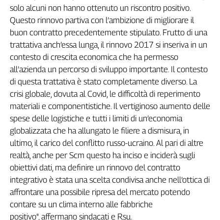
solo alcuni non hanno ottenuto un riscontro positivo.
Genova,
Questo rinnovo partiva con l’ambizione di migliorare il
il
sangue
buon contratto precedentemente stipulato. Frutto di una
della
trattativa anch’essa lunga, il rinnovo 2017 si inseriva in un
ragione
contesto di crescita economica che ha permesso
120
all’azienda un percorso di sviluppo importante. Il contesto
anni
di questa trattativa è stato completamente diverso. La
Cgil
crisi globale, dovuta al Covid, le difficoltà di reperimento
Collettiva
materiali e componentistiche. Il vertiginoso aumento delle
Academy
spese delle logistiche e tutti i limiti di un’economia
Collettiva
globalizzata che ha allungato le filiere a dismisura, in
Play
ultimo, il carico del conflitto russo-ucraino. Al pari di altre
Rubriche
realtà, anche per Scm questo ha inciso e inciderà sugli
Collettiva
obiettivi dati, ma definire un rinnovo del contratto
Talk
integrativo è stata una scelta condivisa anche nell’ottica di
La
affrontare una possibile ripresa del mercato potendo
settimana
contare su un clima interno alle fabbriche
Collettiva
positivo", affermano sindacati e Rsu.