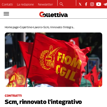
Contatti
La redazione
Newsletter
Video
Podcast
Home page
>
Copertine
>
Lavoro
>
Scm, rinnovato l'integra...
Dirette
Longform
Copertine
Economia
Lavoro
Ambiente
Diritti
Welfare
Italia
Internazionale
Culture
CONTRATTI
Scm, rinnovato l'integrativo
Categorie