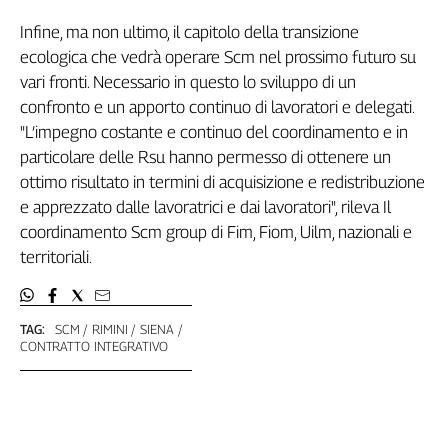
Liguria
Infine, ma non ultimo, il capitolo della transizione
Lombardia
ecologica che vedrà operare Scm nel prossimo futuro su
Marche
vari fronti. Necessario in questo lo sviluppo di un
Piemonte
confronto e un apporto continuo di lavoratori e delegati.
Puglia
"L’impegno costante e continuo del coordinamento e in
Sardegna
particolare delle Rsu hanno permesso di ottenere un
Sicilia
ottimo risultato in termini di acquisizione e redistribuzione
Toscana
e apprezzato dalle lavoratrici e dai lavoratori", rileva Il
Trentino
coordinamento Scm group di Fim, Fiom, Uilm, nazionali e
Umbria
territoriali.
Valle
D'Aosta
Veneto
TAG:
SCM
RIMINI
SIENA
CONTRATTO INTEGRATIVO
Archivio
Storico
1955-
2014