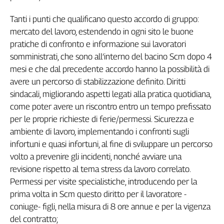
Girasoli
Il
Tanti i punti che qualificano questo accordo di gruppo:
Sassolino
mercato del lavoro, estendendo in ogni sito le buone
Linea
pratiche di confronto e informazione sui lavoratori
Economica
somministrati, che sono all’interno del bacino Scm dopo 4
Tech
mesi e che dal precedente accordo hanno la possibilità di
It
avere un percorso di stabilizzazione definito. Diritti
Easy
sindacali, migliorando aspetti legati alla pratica quotidiana,
Inserti
come poter avere un riscontro entro un tempo prefissato
per le proprie richieste di ferie/permessi. Sicurezza e
Idea
ambiente di lavoro, implementando i confronti sugli
Diffusa
infortuni e quasi infortuni, al fine di sviluppare un percorso
InFlai
volto a prevenire gli incidenti, nonché avviare una
Le
revisione rispetto al tema stress da lavoro correlato.
trasmissioni
Permessi per visite specialistiche, introducendo per la
tv
prima volta in Scm questo diritto per il lavoratore -
Work
coniuge- figli, nella misura di 8 ore annue e per la vigenza
in
del contratto;
Progress