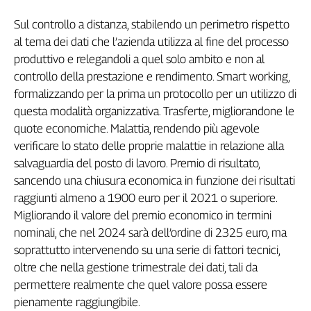
L'Italia
Sul controllo a distanza, stabilendo un perimetro rispetto
nel
al tema dei dati che l’azienda utilizza al fine del processo
Lavoro
produttivo e relegandoli a quel solo ambito e non al
Territori
controllo della prestazione e rendimento. Smart working,
formalizzando per la prima un protocollo per un utilizzo di
Abruzzo-
questa modalità organizzativa. Trasferte, migliorandone le
Molise
quote economiche. Malattia, rendendo più agevole
Alto
Adige
verificare lo stato delle proprie malattie in relazione alla
salvaguardia del posto di lavoro. Premio di risultato,
Basilicata
sancendo una chiusura economica in funzione dei risultati
Calabria
raggiunti almeno a 1900 euro per il 2021 o superiore.
Campania
Migliorando il valore del premio economico in termini
Emilia-
Romagna
nominali, che nel 2024 sarà dell’ordine di 2325 euro, ma
soprattutto intervenendo su una serie di fattori tecnici,
Friuli
Venezia
oltre che nella gestione trimestrale dei dati, tali da
Giulia
permettere realmente che quel valore possa essere
Lazio
pienamente raggiungibile.