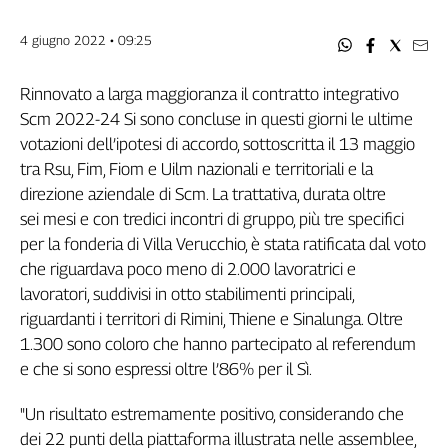
Filcams
Filctem
4 giugno 2022 • 09:25
Fillea
Filt
Rinnovato a larga maggioranza il contratto integrativo
Fiom
Scm 2022-24 Si sono concluse in questi giorni le ultime
Fisac
votazioni dell’ipotesi di accordo, sottoscritta il 13 maggio
tra Rsu, Fim, Fiom e Uilm nazionali e territoriali e la
Flai
direzione aziendale di Scm. La trattativa, durata oltre
Flc
sei mesi e con tredici incontri di gruppo, più tre specifici
Fp
per la fonderia di Villa Verucchio, è stata ratificata dal voto
Nidil
che riguardava poco meno di 2.000 lavoratrici e
Slc
lavoratori, suddivisi in otto stabilimenti principali,
Spi
riguardanti i territori di Rimini, Thiene e Sinalunga. Oltre
Inca
1.300 sono coloro che hanno partecipato al referendum
Caaf
e che si sono espressi oltre l’86% per il Sì.
Speciali
"Un risultato estremamente positivo, considerando che
G8
dei 22 punti della piattaforma illustrata nelle assemblee,
di