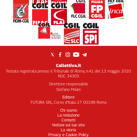
Collettiva.it
Testata registrata presso il Tribunale di Roma, n.41 del 13 maggio 2020.
ROC 34305
Direttore responsabile
Stefano Milani
Editore
FUTURA SRL, Corso d’Italia 27 00198 Roma
Chi siamo
La redazione
Contatti
Notizie sul tuo sito
La storia
Privacy e Cookie Policy