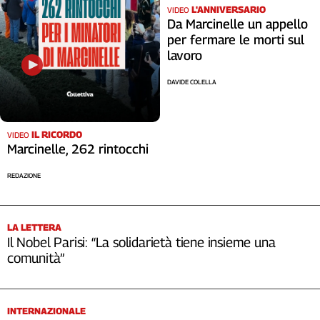
L'ANNIVERSARIO
VIDEO
Da Marcinelle un appello
per fermare le morti sul
lavoro
DAVIDE COLELLA
IL RICORDO
VIDEO
Marcinelle, 262 rintocchi
REDAZIONE
LA LETTERA
Il Nobel Parisi: “La solidarietà tiene insieme una
comunità”
INTERNAZIONALE