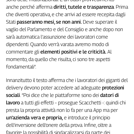
L'Italia
anche perché afferma
diritti, tutele e trasparenza
. Prima
nel
che diventi operativa, e che arrivi ad essere recepita dagli
Lavoro
Stati
passeranno mesi, se non anni.
Deve superare il
vaglio del Parlamento e del Consiglio e anche dopo non
Territori
sarà automatica l’assunzione dei lavoratori come
Abruzzo-
dipendenti. Quando verrà varata avremo modo di
Molise
commentare gli
elementi positivi e le criticità.
Al
Alto
momento, da quello che risulta, ci sono tre aspetti
Adige
fondamentali”.
Basilicata
Calabria
Innanzitutto il testo afferma che i lavoratori dei giganti del
Campania
delivery devono poter accedere ad adeguate
protezioni
Emilia-
sociali
. “Poi dice che le piattaforme sono dei
datori di
Romagna
lavoro
a tutti gli effetti – prosegue Scacchetti -: quindi chi
Friuli
presta la propria attività non lo fa per una App ma per
Venezia
un’azienda vera e propria,
e introduce il principio
Giulia
dell’inversione dell’onere della prova. Infine, oltre a
Lazio
favorire la possibilità di sindacalizzarsi da parte dei