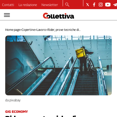
Contatti
La redazione
Newsletter
Video
Podcast
Home page
>
Copertine
>
Lavoro
>
Rider, prove tecniche di...
Dirette
Longform
Copertine
Economia
Lavoro
Ambiente
Diritti
Welfare
Italia
Internazionale
Culture
da pixabay
Categorie
GIG ECONOMY