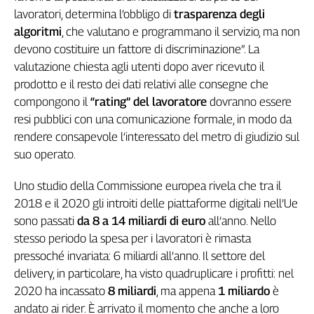
Liguria
lavoratori, determina l’obbligo di
trasparenza degli
Lombardia
algoritmi
, che valutano e programmano il servizio, ma non
Marche
devono costituire un fattore di discriminazione”. La
Piemonte
valutazione chiesta agli utenti dopo aver ricevuto il
Puglia
prodotto e il resto dei dati relativi alle consegne che
Sardegna
compongono il
“rating” del lavoratore
dovranno essere
Sicilia
resi pubblici con una comunicazione formale, in modo da
Toscana
rendere consapevole l’interessato del metro di giudizio sul
Trentino
suo operato.
Umbria
Uno studio della Commissione europea rivela che tra il
Valle
D'Aosta
2018 e il 2020 gli introiti delle piattaforme digitali nell’Ue
Veneto
sono passati
da 8 a 14 miliardi di euro
all’anno. Nello
stesso periodo la spesa per i lavoratori è rimasta
Archivio
pressoché invariata: 6 miliardi all’anno. Il settore del
Storico
delivery, in particolare, ha visto quadruplicare i profitti: nel
1955-
2014
2020 ha incassato
8 miliardi
, ma appena
1 miliardo
è
andato ai rider. È arrivato il momento che anche a loro