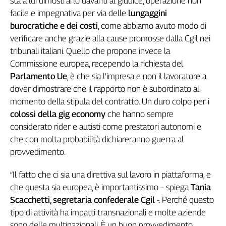
sta a lui dimostrarlo davanti al giudice, operazione non
Girasoli
facile e impegnativa per via delle
lungaggini
Il
burocratiche e dei costi
, come abbiamo avuto modo di
Sassolino
verificare anche grazie alla cause promosse dalla Cgil nei
Linea
Economica
tribunali italiani. Quello che propone invece la
Tech
Commissione europea, recependo la richiesta del
It
Parlamento Ue
, è che sia l’impresa e non il lavoratore a
Easy
dover dimostrare che il rapporto non è subordinato al
momento della stipula del contratto. Un duro colpo per i
Inserti
colossi della gig economy
che hanno sempre
Idea
considerato rider e autisti come prestatori autonomi e
Diffusa
che con molta probabilità dichiareranno guerra al
InFlai
provvedimento.
Le
“Il fatto che ci sia una direttiva sul lavoro in piattaforma, e
trasmissioni
tv
che questa sia europea, è importantissimo – spiega
Tania
Scacchetti, segretaria confederale Cgil
-. Perché questo
Work
tipo di attività ha impatti transnazionali e molte aziende
in
Progress
sono delle multinazionali. È un buon provvedimento