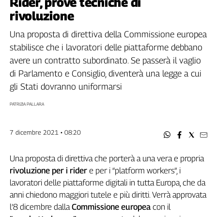
Rider, prove tecniche di
Filcams
rivoluzione
Filctem
Fillea
Una proposta di direttiva della Commissione europea
Filt
stabilisce che i lavoratori delle piattaforme debbano
Fiom
avere un contratto subordinato. Se passerà il vaglio
Fisac
di Parlamento e Consiglio, diventerà una legge a cui
Flai
gli Stati dovranno uniformarsi
Flc
PATRIZIA PALLARA
Fp
Nidil
Slc
7 dicembre 2021 • 08:20
Spi
Inca
Una proposta di direttiva che porterà a una vera e propria
Caaf
rivoluzione per i rider
e per i “platform workers”, i
lavoratori delle piattaforme digitali in tutta Europa, che da
Speciali
anni chiedono maggiori tutele e più diritti. Verrà approvata
l’8 dicembre dalla
Commissione europea
con il
G8
di