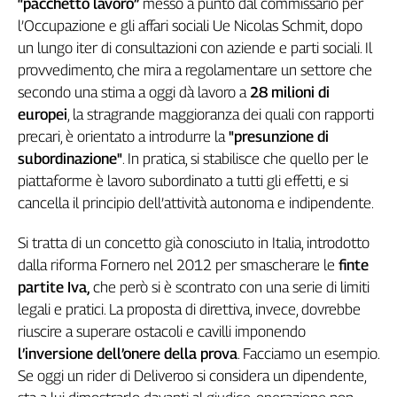
“pacchetto lavoro”
messo a punto dal commissario per
Genova,
l’Occupazione e gli affari sociali Ue Nicolas Schmit, dopo
il
un lungo iter di consultazioni con aziende e parti sociali. Il
sangue
provvedimento, che mira a regolamentare un settore che
della
secondo una stima a oggi dà lavoro a
28 milioni di
ragione
europei
, la stragrande maggioranza dei quali con rapporti
120
anni
precari, è orientato a introdurre la
"presunzione di
Cgil
subordinazione"
. In pratica, si stabilisce che quello per le
Collettiva
piattaforme è lavoro subordinato a tutti gli effetti, e si
Academy
cancella il principio dell’attività autonoma e indipendente.
Collettiva
Si tratta di un concetto già conosciuto in Italia, introdotto
Play
dalla riforma Fornero nel 2012 per smascherare le
finte
Rubriche
partite Iva,
che però si è scontrato con una serie di limiti
Collettiva
legali e pratici. La proposta di direttiva, invece, dovrebbe
Talk
riuscire a superare ostacoli e cavilli imponendo
La
l’inversione dell’onere della prova
. Facciamo un esempio.
settimana
Se oggi un rider di Deliveroo si considera un dipendente,
Collettiva