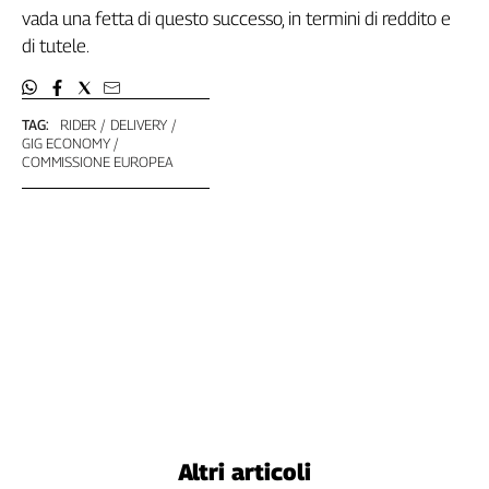
vada una fetta di questo successo, in termini di reddito e
Cerca
di tutele.
Contatti
TAG:
RIDER
DELIVERY
GIG ECONOMY
La
COMMISSIONE EUROPEA
redazione
Newsletter
Social
Altri articoli