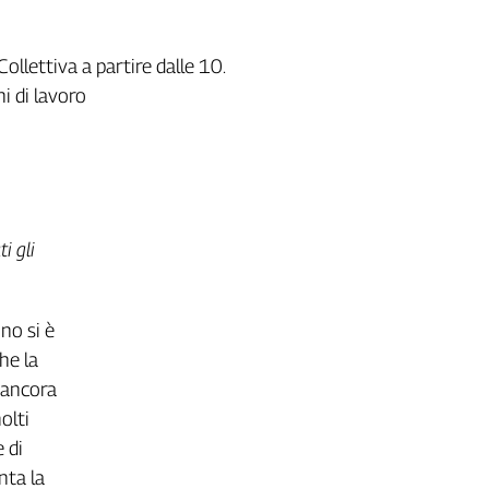
Collettiva a partire dalle 10.
hi di lavoro
i gli
no si è
he la
è ancora
olti
 di
nta la