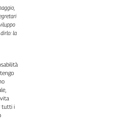
maggio,
egretari
sviluppo
dirlo: la
sabilità
ritengo
no
le,
 vita
tutti i
o