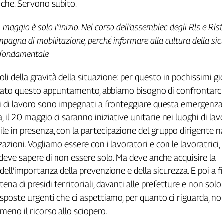
fiche. Servono subito.
2 maggio è solo l’’inizio. Nel corso dell’assemblea degli Rls e Rls
pagna di mobilitazione, perché informare alla cultura della si
il fondamentale
i della gravità della situazione: per questo in pochissimi gi
to questo appuntamento, abbiamo bisogno di confrontarc
i di lavoro sono impegnati a fronteggiare questa emergenza
 il 20 maggio ci saranno iniziative unitarie nei luoghi di lav
ile in presenza, con la partecipazione del gruppo dirigente 
zazioni. Vogliamo essere con i lavoratori e con le lavoratrici,
 deve sapere di non essere solo. Ma deve anche acquisire la
ell’importanza della prevenzione e della sicurezza. E poi a f
ena di presidi territoriali, davanti alle prefetture e non solo.
sposte urgenti che ci aspettiamo, per quanto ci riguarda, n
no il ricorso allo sciopero.