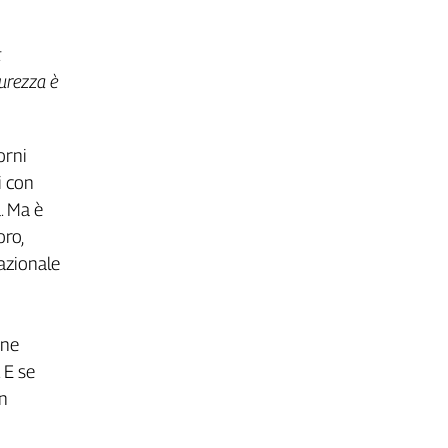
t
curezza è
orni
i con
. Ma è
oro,
nazionale
ine
 E se
on