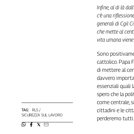
Infine, al di là d
c’è una riflessio
generali di Cgil C
che mette al centr
vita umana viene
Sono positivame
cattolico. Papa 
di mettere al cen
davvero importan
essenziali quali 
spero che la polit
come centrale, sig
cittadini e le c
TAG:
RLS
SICUREZZA SUL LAVORO
perderemo tutti.