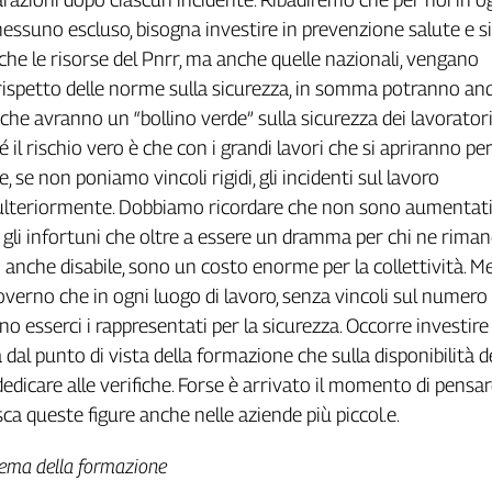
 nessuno escluso, bisogna investire in prevenzione salute e s
he le risorse del Pnrr, ma anche quelle nazionali, vengano
rispetto delle norme sulla sicurezza, in somma potranno an
che avranno un “bollino verde” sulla sicurezza dei lavoratori
é il rischio vero è che con i grandi lavori che si apriranno per 
e, se non poniamo vincoli rigidi, gli incidenti sul lavoro
teriormente. Dobbiamo ricordare che non sono aumentati 
gli infortuni che oltre a essere un dramma per chi ne rima
 anche disabile, sono un costo enorme per la collettività. Me
verno che in ogni luogo di lavoro, senza vincoli sul numero 
no esserci i rappresentati per la sicurezza. Occorre investire
a dal punto di vista della formazione che sulla disponibilità d
edicare alle verifiche. Forse è arrivato il momento di pensa
sca queste figure anche nelle aziende più piccol.e.
 tema della formazione