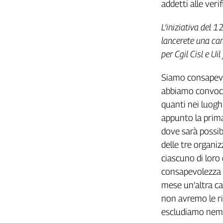
addetti alle veri
Cerca
L’iniziativa del 1
lancerete una cam
Contatti
per Cgil Cisl e U
La
Siamo consapevol
redazione
abbiamo convoca
quanti nei luogh
Newsletter
appunto la prima,
dove sarà possib
Social
delle tre organiz
ciascuno di loro
consapevolezza d
mese un’altra cat
non avremo le ri
escludiamo nemme