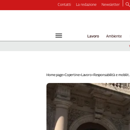
Contatti
La redazione
Newsletter
Video
Podcast
Dirette
Lavoro
Ambiente
Longform
Copertine
Economia
Lavoro
Ambiente
Home page
>
Copertine
>
Lavoro
>
Responsabilità e mobilit..
Diritti
Welfare
Italia
Internazionale
Culture
Categorie