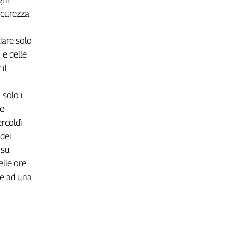
icurezza.
dare solo
 e delle
il
solo i
ne
rcoldì
dei
 su
elle ore
re ad una