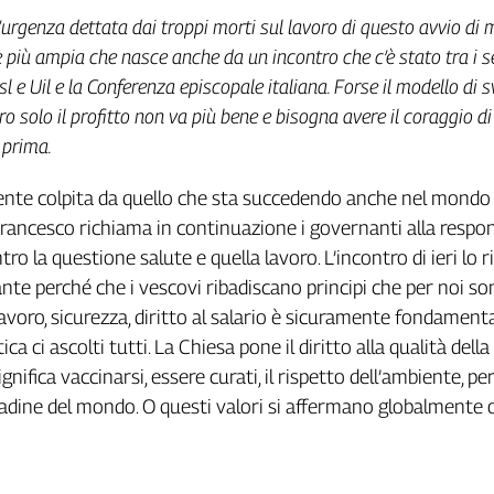
all’urgenza dettata dai troppi morti sul lavoro di questo avvio di 
ne più ampia che nasce anche da un incontro che c’è stato tra i s
isl e Uil e la Conferenza episcopale italiana. Forse il modello di 
o solo il profitto non va più bene e bisogna avere il coraggio di 
 prima.
nte colpita da quello che sta succedendo anche nel mondo
Francesco richiama in continuazione i governanti alla respon
tro la questione salute e quella lavoro. L’incontro di ieri lo 
te perché che i vescovi ribadiscano principi che per noi so
lavoro, sicurezza, diritto al salario è sicuramente fondamenta
ica ci ascolti tutti. La Chiesa pone il diritto alla qualità della
nifica vaccinarsi, essere curati, il rispetto dell’ambiente, per 
ittadine del mondo. O questi valori si affermano globalmente 