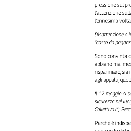
Girasoli
pressione sul pro
Il
l’attenzione sull
Sassolino
l’ennesima volta
Linea
Economica
Disattenzione o i
Tech
“costo da pagare”
It
Easy
Sono convinta che
Inserti
abbiano mai mess
risparmiare, sia
Idea
Diffusa
agli appalti, que
InFlai
Il 12 maggio ci sa
Le
sicurezza nei luog
trasmissioni
tv
Collettiva.it). Per
Work
Perché è indispe
in
Progress
non con le dichi