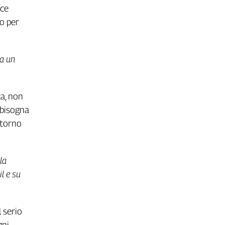
sce
mo per
ia un
ca, non
 bisogna
ttorno
la
il e su
 serio
gni