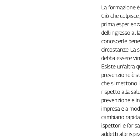
Liguria
La formazione è u
Lombardia
Ciò che colpisce,
Marche
prima esperienza
Piemonte
dell’ingresso al 
Puglia
conoscerle bene e
Sardegna
circostanze. La 
Sicilia
debba essere vin
Toscana
Esiste un’altra 
Trentino
prevenzione è st
Umbria
che si mettono i
Valle
D'Aosta
rispetto alla sal
Veneto
prevenzione e in
impresa e a mode
Archivio
cambiano rapidam
Storico
1955-
ispettori e far s
2014
addetti alle ispe