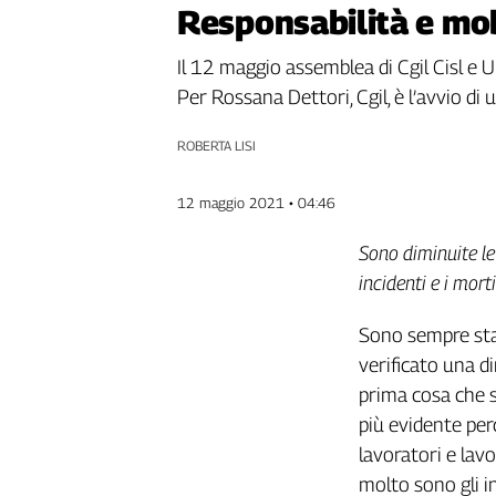
Responsabilità e mob
Genova,
il
Il 12 maggio assemblea di Cgil Cisl e Ui
sangue
della
Per Rossana Dettori, Cgil, è l’avvio di 
ragione
120
ROBERTA LISI
anni
Cgil
12 maggio 2021 • 04:46
Collettiva
Academy
Sono diminuite le
incidenti e i mort
Collettiva
Play
Sono sempre stati
Rubriche
verificato una d
Collettiva
prima cosa che sa
Talk
più evidente perc
La
settimana
lavoratori e lav
Collettiva
molto sono gli i