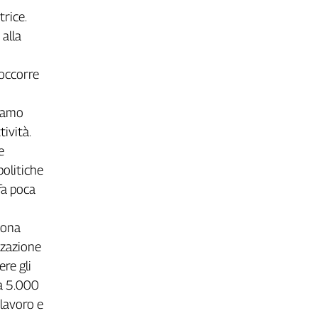
trice.
 alla
 occorre
siamo
ività.
e
politiche
fa poca
uona
zzazione
re gli
ca 5.000
 lavoro e