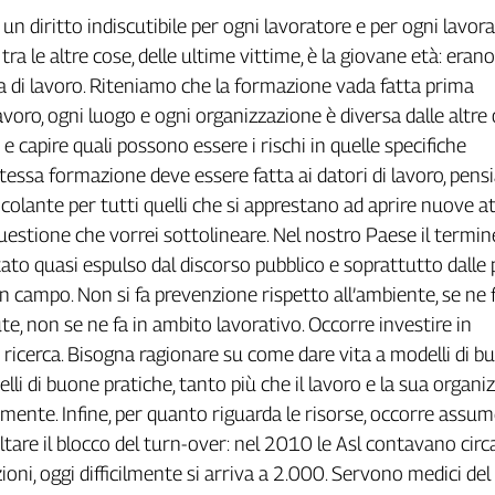
n diritto indiscutibile per ogni lavoratore e per ogni lavora
 tra le altre cose, delle ultime vittime, è la giovane età: erano
 di lavoro. Riteniamo che la formazione vada fatta prima
lavoro, ogni luogo e ogni organizzazione è diversa dalle altre
 capire quali possono essere i rischi in quelle specifiche
stessa formazione deve essere fatta ai datori di lavoro, pen
colante per tutti quelli che si apprestano ad aprire nuove att
questione che vorrei sottolineare. Nel nostro Paese il termin
ato quasi espulso dal discorso pubblico e soprattutto dalle 
n campo. Non si fa prevenzione rispetto all’ambiente, se ne 
ute, non se ne fa in ambito lavorativo. Occorre investire in
 ricerca. Bisogna ragionare su come dare vita a modelli di b
lli di buone pratiche, tanto più che il lavoro e la sua organi
ente. Infine, per quanto riguarda le risorse, occorre assume
altare il blocco del turn-over: nel 2010 le Asl contavano cir
zioni, oggi difficilmente si arriva a 2.000. Servono medici del