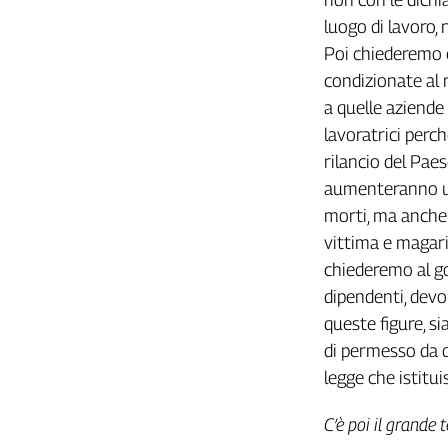
L'Italia
luogo di lavoro,
nel
Poi chiederemo c
Lavoro
condizionate al 
a quelle aziende 
Territori
lavoratrici perch
Abruzzo-
rilancio del Paes
Molise
aumenteranno ul
Alto
Adige
morti, ma anche 
Basilicata
vittima e magari
Calabria
chiederemo al go
Campania
dipendenti, devo
Emilia-
queste figure, si
Romagna
di permesso da d
Friuli
legge che istitui
Venezia
Giulia
C’è poi il grande
Lazio