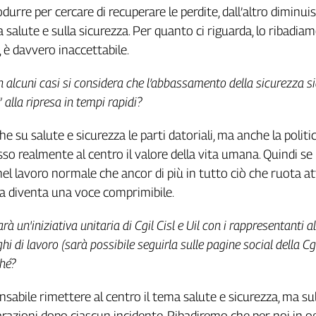
durre per cercare di recuperare le perdite, dall’altro diminui
a salute e sulla sicurezza. Per quanto ci riguarda, lo ribadia
, è davvero inaccettabile.
n alcuni casi si considera che l’abbassamento della sicurezza s
 alla ripresa in tempi rapidi?
 su salute e sicurezza le parti datoriali, ma anche la politi
o realmente al centro il valore della vita umana. Quindi se
 nel lavoro normale che ancor di più in tutto ciò che ruota a
lla diventa una voce comprimibile.
rà un'iniziativa unitaria di Cgil Cisl e Uil con i rappresentanti al
hi di lavoro (sarà possibile seguirla sulle pagine social della Cg
ché?
nsabile rimettere al centro il tema salute e sicurezza, ma sul
arazioni dopo ciascun incidente. Ribadiremo che per noi in o