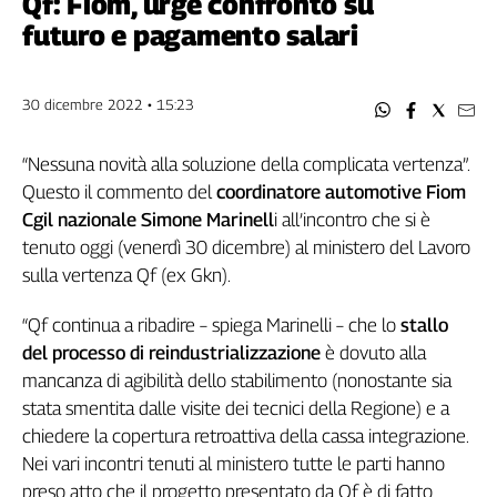
Qf: Fiom, urge confronto su
Filcams
futuro e pagamento salari
Filctem
Fillea
Filt
30 dicembre 2022 • 15:23
Fiom
Fisac
“Nessuna novità alla soluzione della complicata vertenza”.
Flai
Questo il commento del
coordinatore automotive Fiom
Flc
Cgil nazionale Simone Marinell
i all’incontro che si è
Fp
tenuto oggi (venerdì 30 dicembre) al ministero del Lavoro
Nidil
sulla vertenza Qf (ex Gkn).
Slc
“Qf continua a ribadire – spiega Marinelli – che lo
stallo
Spi
del processo di reindustrializzazione
è dovuto alla
Inca
mancanza di agibilità dello stabilimento (nonostante sia
Caaf
stata smentita dalle visite dei tecnici della Regione) e a
chiedere la copertura retroattiva della cassa integrazione.
Speciali
Nei vari incontri tenuti al ministero tutte le parti hanno
G8
preso atto che il progetto presentato da Qf è di fatto
di