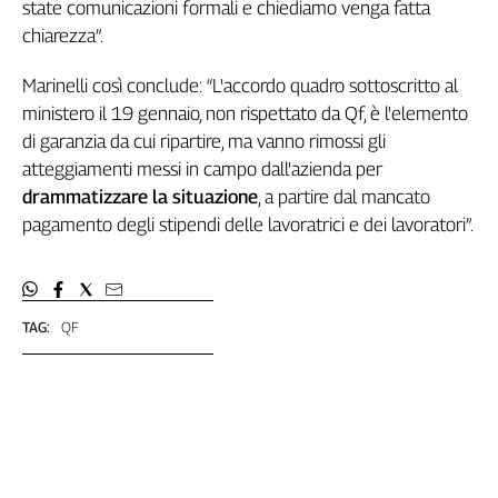
Girasoli
state comunicazioni formali e chiediamo venga fatta
Il
chiarezza”.
Sassolino
Marinelli così conclude: “L'accordo quadro sottoscritto al
Linea
Economica
ministero il 19 gennaio, non rispettato da Qf, è l'elemento
Tech
di garanzia da cui ripartire, ma vanno rimossi gli
It
atteggiamenti messi in campo dall'azienda per
Easy
drammatizzare la situazione
, a partire dal mancato
pagamento degli stipendi delle lavoratrici e dei lavoratori”.
Inserti
Idea
Diffusa
InFlai
TAG:
QF
Le
trasmissioni
tv
Work
in
Progress