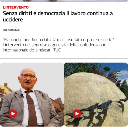
Cerca
L'INTERVENTO
Senza diritti e democrazia il lavoro continua a
uccidere
Contatti
LUC TRIANGLE
“Marcinelle non fu una fatalità ma il risultato di precise scelte”.
La
L’intervento del segretario generale della confederazione
internazionale dei sindacati ITUC
redazione
Newsletter
Social