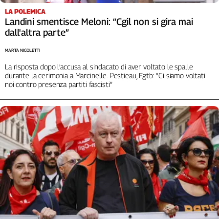
Liguria
LA POLEMICA
Lombardia
Landini smentisce Meloni: “Cgil non si gira mai
Marche
dall'altra parte”
Piemonte
MARTA NICOLETTI
Puglia
La risposta dopo l’accusa al sindacato di aver voltato le spalle
Sardegna
durante la cerimonia a Marcinelle. Pestieau, Fgtb: “Ci siamo voltati
Sicilia
noi contro presenza partiti fascisti”
Toscana
Trentino
Umbria
Valle
D'Aosta
Veneto
Archivio
Storico
1955-
2014