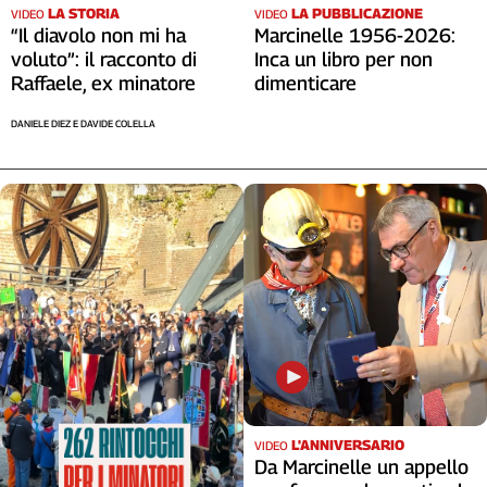
LA STORIA
LA PUBBLICAZIONE
VIDEO
VIDEO
“Il diavolo non mi ha
Marcinelle 1956-2026:
voluto”: il racconto di
Inca un libro per non
Raffaele, ex minatore
dimenticare
DANIELE DIEZ E DAVIDE COLELLA
L'ANNIVERSARIO
VIDEO
Da Marcinelle un appello