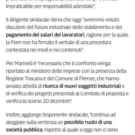
impraticabile per responsabilità aziendale”.
Genova,
il
sangue
Il dirigente sindacale rileva che oggi “avremmo voluto
della
discutere del futuro industriale dello stabilimento e del
ragione
pagamento dei salari dei lavoratori
, ragione per la quale
120
la Fiom non ha firmato il verbale di una procedura
anni
contestata nei modi e nei contenuti”.
Cgil
Collettiva
Per Marinelli è “necessario che il confronto venga
Academy
riportato al ministero delle Imprese con la presenza della
Regione Toscana e del Comune di Firenze, che hanno
Collettiva
Play
avviato attività di
ricerca di nuovi soggetti industriali
e
Rubriche
di verifica dei progetti presentati al Comitato di proposta e
verifica lo scorso 20 dicembre”.
Collettiva
Talk
Inoltre, aggiunge l’esponente sindacale, “continua ad
La
aleggiare sulla vertenza un
possibile ruolo di una
settimana
Collettiva
società pubblica
, rispetto al quale a oggi non ci sono