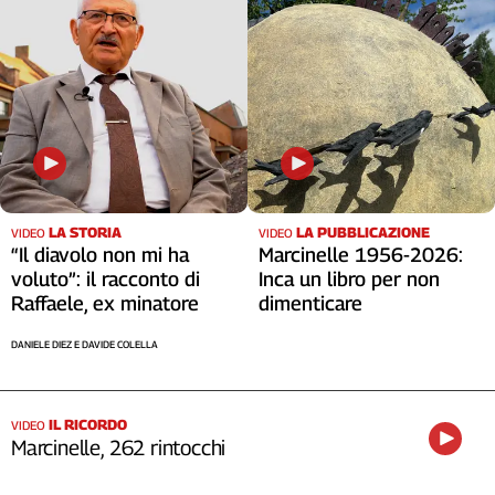
LA STORIA
LA PUBBLICAZIONE
VIDEO
VIDEO
“Il diavolo non mi ha
Marcinelle 1956-2026:
voluto”: il racconto di
Inca un libro per non
Raffaele, ex minatore
dimenticare
DANIELE DIEZ E DAVIDE COLELLA
IL RICORDO
VIDEO
Marcinelle, 262 rintocchi