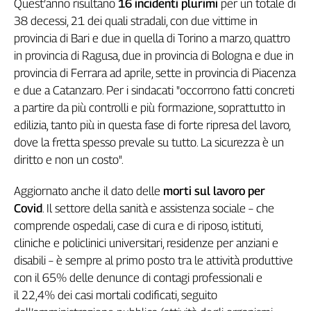
Quest’anno risultano
16 incidenti plurimi
per un totale di
Girasoli
38 decessi, 21 dei quali stradali, con due vittime in
Il
Sassolino
provincia di Bari e due in quella di Torino a marzo, quattro
Linea
in provincia di Ragusa, due in provincia di Bologna e due in
Economica
provincia di Ferrara ad aprile, sette in provincia di Piacenza
Tech
e due a Catanzaro. Per i sindacati "occorrono fatti concreti
It
a partire da più controlli e più formazione, soprattutto in
Easy
edilizia, tanto più in questa fase di forte ripresa del lavoro,
dove la fretta spesso prevale su tutto. La sicurezza è un
Inserti
diritto e non un costo".
Idea
Diffusa
Aggiornato anche il dato delle
morti sul lavoro per
InFlai
Covid
. Il settore della sanità e assistenza sociale – che
comprende ospedali, case di cura e di riposo, istituti,
Le
cliniche e policlinici universitari, residenze per anziani e
trasmissioni
tv
disabili – è sempre al primo posto tra le attività produttive
con il 65% delle denunce di contagi professionali e
Work
in
il 22,4% dei casi mortali codificati, seguito
Progress