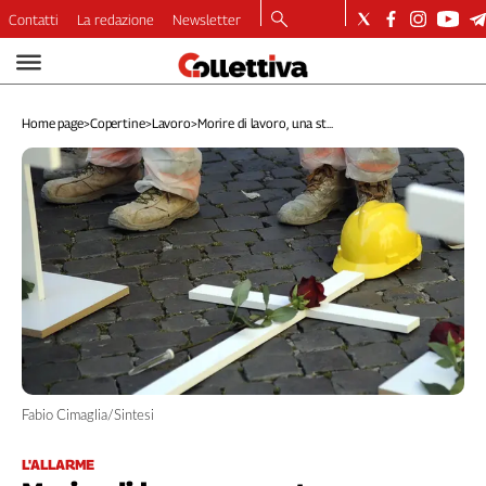
Contatti
La redazione
Newsletter
Video
Podcast
Home page
>
Copertine
>
Lavoro
>
Morire di lavoro, una st...
Dirette
Longform
Copertine
Economia
Lavoro
Ambiente
Diritti
Welfare
Italia
Internazionale
Culture
Fabio Cimaglia/Sintesi
Categorie
L'ALLARME