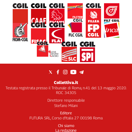
Collettiva.it
Testata registrata presso il Tribunale di Roma, n.41 del 13 maggio 2020.
ROC 34305
Direttore responsabile
Stefano Milani
Editore
FUTURA SRL, Corso d’Italia 27 00198 Roma
Chi siamo
La redazione