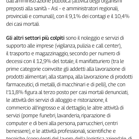
dall’amministrazione pubblica (attività degli organismi
L'Italia
preposti alla sanità – Asl – e amministratori regionali,
nel
provinciali e comunali), con il 9,1% dei contagi e il 10,4%
Lavoro
dei casi mortali.
Territori
Gli altri settori più colpiti
sono il noleggio e servizi di
Abruzzo-
supporto alle imprese (vigilanza, pulizia e call center),
Molise
il trasporto e magazzinaggio, secondo per numero di
Alto
decessi con il 12,9% del totale, il manifatturiero (tra le
Adige
prime categorie coinvolte gli addetti alla lavorazione di
Basilicata
prodotti alimentari, alla stampa, alla lavorazione di prodotti
Calabria
farmaceutici, di metalli, di macchinari e di pelli), che con
Campania
l’11,8% figura al terzo posto per casi mortali denunciati,
Emilia-
le attività dei servizi di alloggio e ristorazione, il
Romagna
commercio all’ingrosso e al dettaglio, le altre attività di
Friuli
servizi (pompe funebri, lavanderia, riparazione di
Venezia
computer e di beni alla persona, parrucchieri, centri
Giulia
benessere), e le attività professionali, scientifiche e
Lazio
tecniche (consulenti del lavoro, della logistica aziendale, di