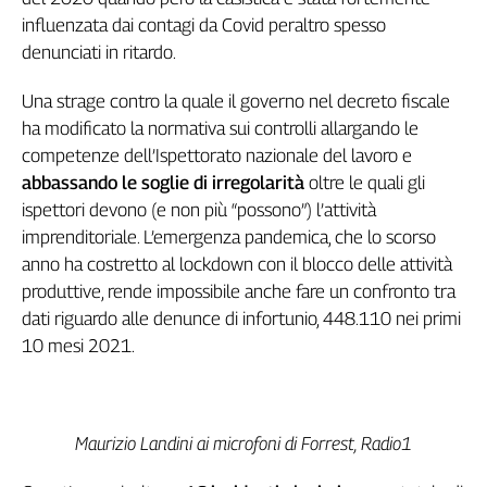
Genova,
influenzata dai contagi da Covid peraltro spesso
il
denunciati in ritardo.
sangue
della
Una strage contro la quale il governo nel decreto fiscale
ragione
ha modificato la normativa sui controlli allargando le
120
competenze dell’Ispettorato nazionale del lavoro e
anni
abbassando le soglie di irregolarità
oltre le quali gli
Cgil
ispettori devono (e non più “possono”) l’attività
Collettiva
imprenditoriale. L’emergenza pandemica, che lo scorso
Academy
anno ha costretto al lockdown con il blocco delle attività
Collettiva
produttive, rende impossibile anche fare un confronto tra
Play
dati riguardo alle denunce di infortunio, 448.110 nei primi
Rubriche
10 mesi 2021.
Collettiva
Talk
La
settimana
Maurizio Landini ai microfoni di Forrest, Radio1
Collettiva