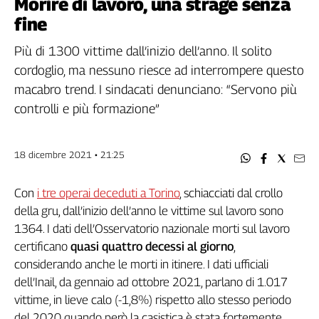
Morire di lavoro, una strage senza
Filcams
fine
Filctem
Fillea
Più di 1300 vittime dall’inizio dell’anno. Il solito
Filt
cordoglio, ma nessuno riesce ad interrompere questo
Fiom
macabro trend. I sindacati denunciano: “Servono più
Fisac
controlli e più formazione”
Flai
Flc
18 dicembre 2021 • 21:25
Fp
Nidil
Con
i tre operai deceduti a Torino
, schiacciati dal crollo
Slc
della gru, dall’inizio dell’anno le vittime sul lavoro sono
Spi
1364. I dati dell’Osservatorio nazionale morti sul lavoro
Inca
certificano
quasi quattro decessi al giorno
,
Caaf
considerando anche le morti in itinere. I dati ufficiali
Speciali
dell’Inail, da gennaio ad ottobre 2021, parlano di 1.017
vittime, in lieve calo (-1,8%) rispetto allo stesso periodo
G8
del 2020 quando però la casistica è stata fortemente
di