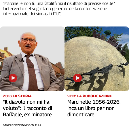
“Marcinelle non fu una fatalità ma il risultato di precise scelte”.
Cerca
L’intervento del segretario generale della confederazione
internazionale dei sindacati ITUC
Contatti
La
redazione
Newsletter
Social
LA STORIA
LA PUBBLICAZIONE
VIDEO
VIDEO
“Il diavolo non mi ha
Marcinelle 1956-2026:
voluto”: il racconto di
Inca un libro per non
Raffaele, ex minatore
dimenticare
DANIELE DIEZ E DAVIDE COLELLA