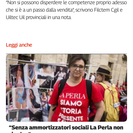
“Non si possono disperdere le competenze proprio adesso
Genova,
che si è a un passo dalla vendita”, scrivono Filctem Cgil e
il
Uiltec Uil provinciali in una nota.
sangue
della
ragione
120
Leggi anche
anni
Cgil
Collettiva
Academy
Collettiva
Play
Rubriche
Collettiva
Talk
La
settimana
“Senza ammortizzatori sociali La Perla non
Collettiva