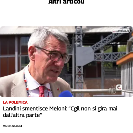
Altri articoli
L'Italia
nel
Lavoro
Territori
Abruzzo-
Molise
Alto
Adige
Basilicata
Calabria
Campania
Emilia-
Romagna
LA POLEMICA
Friuli
Landini smentisce Meloni: “Cgil non si gira mai
Venezia
dall'altra parte”
Giulia
MARTA NICOLETTI
Lazio