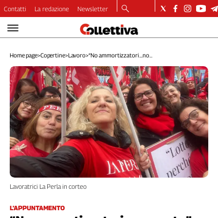
Contatti
La redazione
Newsletter
Video
Podcast
Home page
>
Copertine
>
Lavoro
>
“No ammortizzatori....no...
Dirette
Longform
Copertine
Economia
Lavoro
Ambiente
Diritti
Welfare
Italia
Internazionale
Culture
Lavoratrici La Perla in corteo
Categorie
L’APPUNTAMENTO