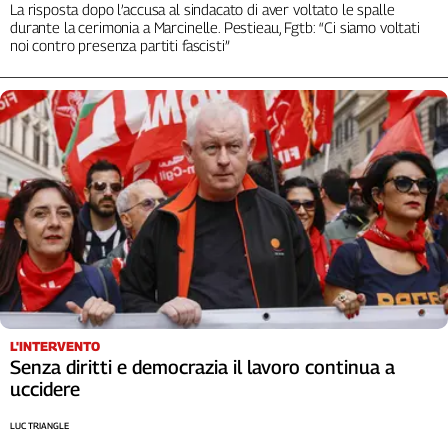
Liguria
La risposta dopo l’accusa al sindacato di aver voltato le spalle
durante la cerimonia a Marcinelle. Pestieau, Fgtb: “Ci siamo voltati
Lombardia
noi contro presenza partiti fascisti”
Marche
Piemonte
Puglia
Sardegna
Sicilia
Toscana
Trentino
Umbria
Valle
D'Aosta
Veneto
L'INTERVENTO
Archivio
Senza diritti e democrazia il lavoro continua a
Storico
uccidere
1955-
2014
LUC TRIANGLE