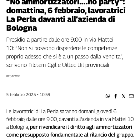
“No ammortizzatori....no party”:
Filcams
domattina, 6 febbraio, lavoratrici
Filctem
La Perla davanti all’azienda di
Fillea
Bologna
Filt
Fiom
Presidio a partire dalle ore 9:00 in via Mattei
Fisac
10: “Non si possono disperdere le competenze
Flai
proprio adesso che si è a un passo dalla vendita”,
Flc
scrivono Filctem Cgil e Uiltec Uil provinciali
Fp
Nidil
REDAZIONE
Slc
Spi
5 febbraio 2025 • 10:59
Inca
Caaf
Le lavoratrici di La Perla saranno domani, giovedì 6
febbraio, dalle ore 9.00, davanti all’azienda in via Mattei 10
Speciali
a Bologna,
per rivendicare il diritto agli ammortizzatori
G8
come presupposto fondamentale al rilancio del gruppo
.
di