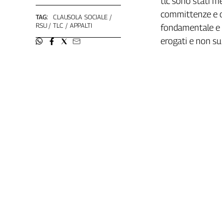
tlc sono stati m
L'Italia
committenze e o
TAG:
CLAUSOLA SOCIALE
nel
RSU
TLC
APPALTI
fondamentale e n
Lavoro
erogati e non su
Territori
Abruzzo-
Molise
Alto
Adige
Basilicata
Calabria
Campania
Emilia-
Romagna
Friuli
Venezia
Giulia
Lazio