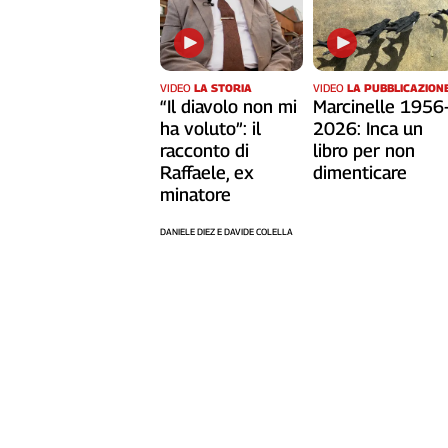
Cerca
VIDEO
LA STORIA
VIDEO
LA PUBBLICAZION
Contatti
“Il diavolo non mi
Marcinelle 1956
ha voluto”: il
2026: Inca un
La
racconto di
libro per non
Raffaele, ex
dimenticare
redazione
minatore
Newsletter
DANIELE DIEZ E DAVIDE COLELLA
Social