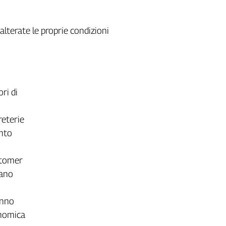
nalterate le proprie condizioni
ri di
reterie
unto
ustomer
zano
anno
conomica