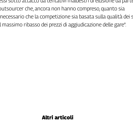
essi sotto attacco da tentativi maldestri di elusione da parte
utsourcer che, ancora non hanno compreso, quanto sia
ecessario che la competizione sia basata sulla qualità dei s
l massimo ribasso dei prezzi di aggiudicazione delle gare".
Altri articoli