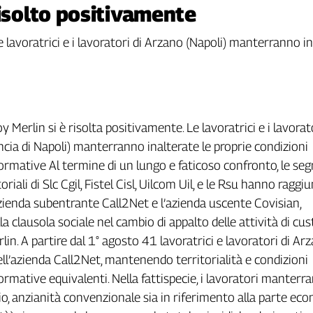
risolto positivamente
 "Le lavoratrici e i lavoratori di Arzano (Napoli) manterranno i
 Merlin si è risolta positivamente. Le lavoratrici e i lavorato
ncia di Napoli) manterranno inalterate le proprie condizioni
mative Al termine di un lungo e faticoso confronto, le seg
oriali di Slc Cgil, Fistel Cisl, Uilcom Uil, e le Rsu hanno raggi
azienda subentrante Call2Net e l’azienda uscente Covisian,
la clausola sociale nel cambio di appalto delle attività di c
lin. A partire dal 1° agosto 41 lavoratrici e lavoratori di Ar
ll’azienda Call2Net, mantenendo territorialità e condizioni
mative equivalenti. Nella fattispecie, i lavoratori manterr
orario, anzianità convenzionale sia in riferimento alla parte e