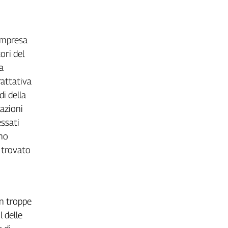
compresa
ori del
a
rattativa
di della
zazioni
essati
nno
a trovato
In troppe
l delle