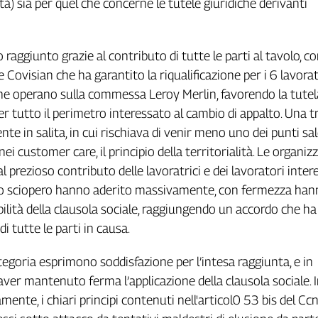
ità) sia per quel che concerne le tutele giuridiche derivanti
 raggiunto grazie al contributo di tutte le parti al tavolo, 
 Covisian che ha garantito la riqualificazione per i 6 lavorat
 che operano sulla commessa Leroy Merlin, favorendo la tutel
r tutto il perimetro interessato al cambio di appalto. Una t
te in salita, in cui rischiava di venir meno uno dei punti sal
nei customer care, il principio della territorialità. Le organiz
 al prezioso contributo delle lavoratrici e dei lavoratori inter
llo sciopero hanno aderito massivamente, con fermezza ha
ibilità della clausola sociale, raggiungendo un accordo che h
di tutte le parti in causa.
ategoria esprimono soddisfazione per l’intesa raggiunta, e in
 aver mantenuto ferma l’applicazione della clausola sociale. 
mente, i chiari principi contenuti nell'articol0 53 bis del Ccn