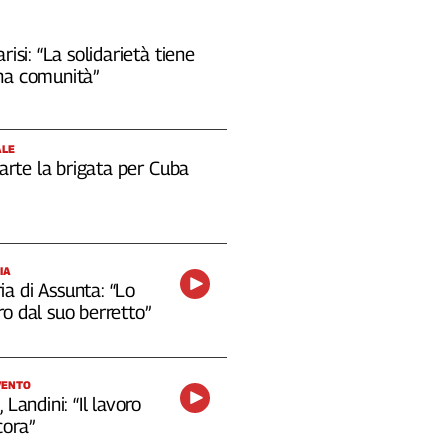
risi: “La solidarietà tiene
na comunità”
ALE
 parte la brigata per Cuba
IA
a di Assunta: “Lo
o dal suo berretto”
VENTO
 Landini: “Il lavoro
cora”