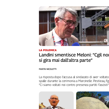
Liguria
Lombardia
Marche
Piemonte
Puglia
Sardegna
Sicilia
Toscana
LA POLEMICA
Trentino
Landini smentisce Meloni: “Cgil no
Umbria
si gira mai dall'altra parte”
Valle
D'Aosta
MARTA NICOLETTI
Veneto
La risposta dopo l’accusa al sindacato di aver voltato
spalle durante la cerimonia a Marcinelle. Pestieau, Fg
“Ci siamo voltati noi contro presenza partiti fascisti”
Archivio
Storico
1955-
2014