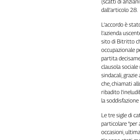
(scatti di anzian
Girasoli
dall’articolo 28.
Il
Sassolino
L’accordo è stato
Linea
Economica
l’azienda uscente
Tech
sito di Bitritto
It
occupazionale pe
Easy
partita decisamen
Inserti
clausola sociale 
sindacali, grazie
Idea
Diffusa
che, chiamati a
InFlai
ribadito l’inelud
la soddisfazione 
Le
trasmissioni
Le tre sigle di c
tv
particolare "per
Work
occasioni, ultima
in
Progress