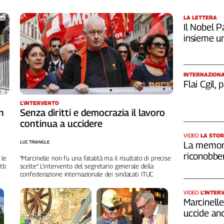
LA LETTERA
Il Nobel Pa
insieme u
INTERNAZION
Flai Cgil,
L'INTERVENTO
n
Senza diritti e democrazia il lavoro
continua a uccidere
VIDEO
LA STOR
LUC TRIANGLE
La memori
riconobber
 le
“Marcinelle non fu una fatalità ma il risultato di precise
tb:
scelte”. L’intervento del segretario generale della
confederazione internazionale dei sindacati ITUC
VIDEO
L’INTER
Marcinelle,
uccide an