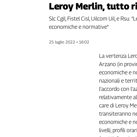
Leroy Merlin, tutto 
Genova,
il
Slc Cgil, Fistel Cisl, Uilcom Uil, e Rsu:
sangue
della
economiche e normative"
ragione
120
25 luglio 2022 • 16:02
anni
Cgil
La vertenza Leroy
Collettiva
Arzano (in provi
Academy
economiche e nor
nazionali e territ
Collettiva
Play
l’accordo con l’
Rubriche
relativamente al
Collettiva
care di Leroy Mer
Talk
transiteranno ne
La
economiche e nor
settimana
livelli, profili 
Collettiva