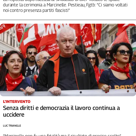
durante la cerimonia a Marcinelle. Pestieau, Fgtb: “Ci siamo voltati
L'Italia
noi contro presenza partiti fascisti”
nel
Lavoro
Territori
Abruzzo-
Molise
Alto
Adige
Basilicata
Calabria
Campania
Emilia-
Romagna
L'INTERVENTO
Senza diritti e democrazia il lavoro continua a
Friuli
uccidere
Venezia
Giulia
LUC TRIANGLE
Lazio
“Marcinelle non fu una fatalità ma il risultato di precise scelte”.