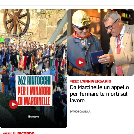
Cerca
Contatti
La
redazione
Newsletter
L'ANNIVERSARIO
VIDEO
Social
Da Marcinelle un appello
per fermare le morti sul
lavoro
DAVIDE COLELLA
IL RICORDO
VIDEO