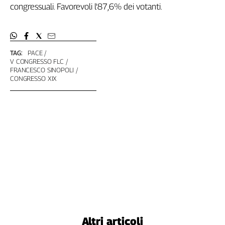
congressuali. Favorevoli l'87,6% dei votanti.
Genova,
il
sangue
della
ragione
TAG:
PACE
V CONGRESSO FLC
120
FRANCESCO SINOPOLI
anni
CONGRESSO XIX
Cgil
Collettiva
Academy
Collettiva
Play
Rubriche
Collettiva
Talk
La
settimana
Collettiva
Altri articoli