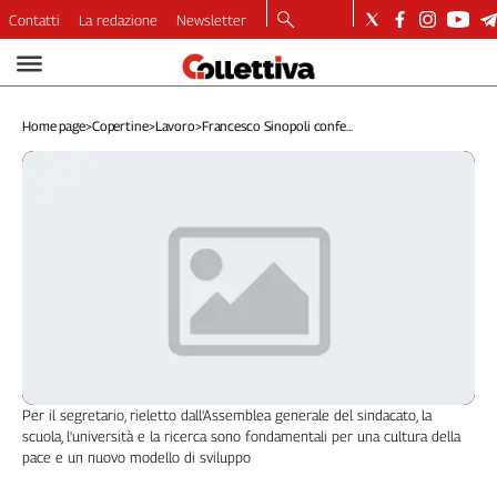
Contatti
La redazione
Newsletter
Video
Podcast
Home page
>
Copertine
>
Lavoro
>
Francesco Sinopoli confe...
Dirette
Longform
Copertine
Economia
Lavoro
Ambiente
Diritti
Welfare
Italia
Internazionale
Per il segretario, rieletto dall'Assemblea generale del sindacato, la
Culture
scuola, l'università e la ricerca sono fondamentali per una cultura della
pace e un nuovo modello di sviluppo
Categorie