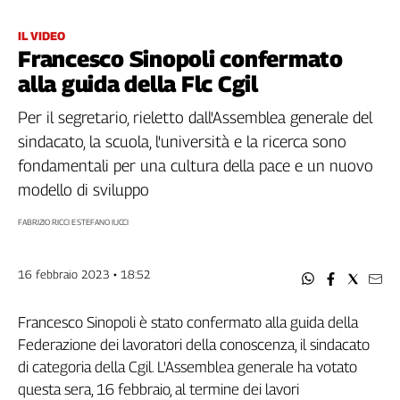
Filcams
Filctem
IL VIDEO
Francesco Sinopoli confermato
Fillea
alla guida della Flc Cgil
Filt
Fiom
Per il segretario, rieletto dall'Assemblea generale del
Fisac
sindacato, la scuola, l'università e la ricerca sono
Flai
fondamentali per una cultura della pace e un nuovo
Flc
modello di sviluppo
Fp
Nidil
FABRIZIO RICCI E STEFANO IUCCI
Slc
Spi
16 febbraio 2023 • 18:52
Inca
Caaf
Francesco Sinopoli è stato confermato alla guida della
Federazione dei lavoratori della conoscenza, il sindacato
Speciali
di categoria della Cgil. L'Assemblea generale ha votato
G8
questa sera, 16 febbraio, al termine dei lavori
di