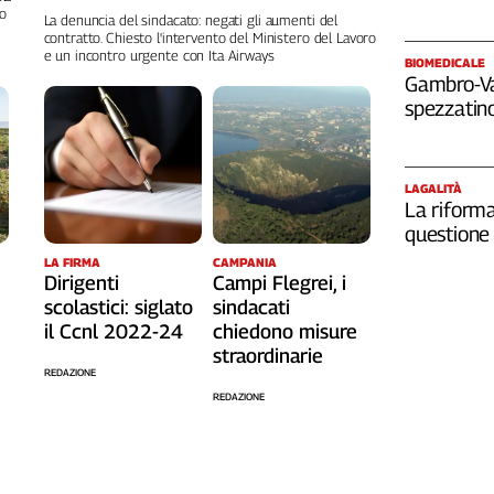
no
La denuncia del sindacato: negati gli aumenti del
contratto. Chiesto l'intervento del Ministero del Lavoro
e un incontro urgente con Ita Airways
BIOMEDICALE
Gambro-Van
spezzatino
LAGALITÀ
La riforma
questione 
LA FIRMA
CAMPANIA
Dirigenti
Campi Flegrei, i
scolastici: siglato
sindacati
il Ccnl 2022-24
chiedono misure
straordinarie
REDAZIONE
REDAZIONE