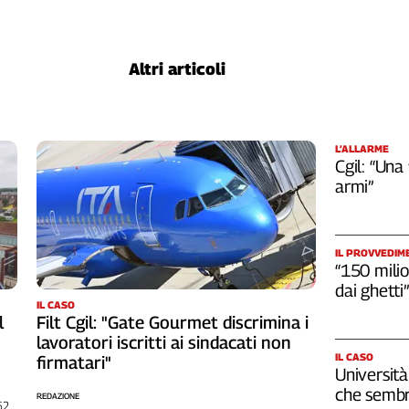
Altri articoli
L’ALLARME
Cgil: “Una
armi”
IL PROVVEDIM
“150 milio
dai ghetti”
IL CASO
l
Filt Cgil: "Gate Gourmet discrimina i
lavoratori iscritti ai sindacati non
IL CASO
firmatari"
Università
che sembr
REDAZIONE
262