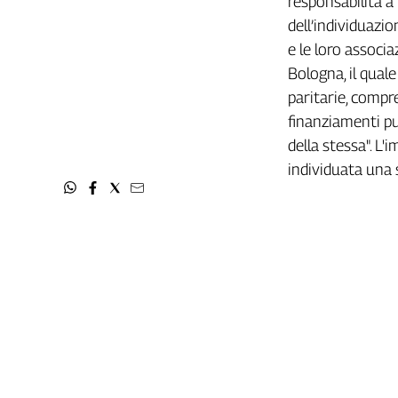
responsabilità a 
L'Italia
dell’individuazio
nel
e le loro associ
Lavoro
Bologna, il qual
Territori
paritarie, compre
finanziamenti pu
Abruzzo-
della stessa". L'
Molise
Alto
individuata una 
Adige
Basilicata
Calabria
Campania
Emilia-
Romagna
Friuli
Venezia
Giulia
Lazio