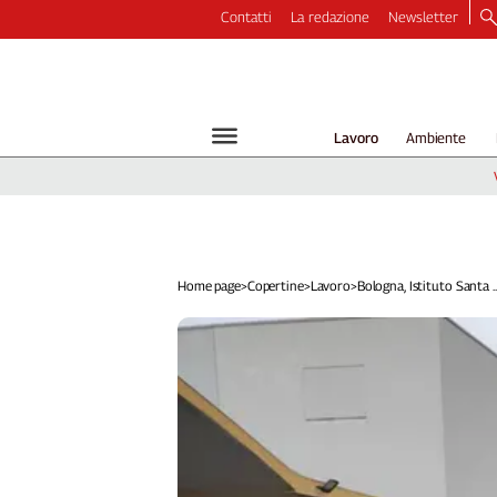
Contatti
La redazione
Newsletter
Video
Podcast
Dirette
Lavoro
Ambiente
Longform
Copertine
Economia
Lavoro
Ambiente
Home page
>
Copertine
>
Lavoro
>
Bologna, Istituto Santa ..
Diritti
Welfare
Italia
Internazionale
Culture
Categorie