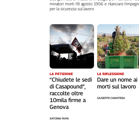
minatori morti l’8 agosto 1956 e rilanciare l’impeg
Cerca
per la sicurezza sul lavoro
Contatti
La
redazione
Newsletter
LA RIFLESSIONE
LA PETIZIONE
Dare un nome ai
“Chiudete le sedi
morti sul lavoro
di Casapound”,
Social
raccolte oltre
GIUSEPPE CHIANTERA
10mila firme a
Genova
ANTONIA FAMA