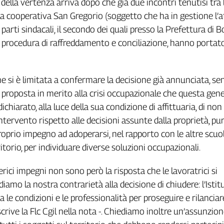
 della vertenza arriva dopo che già due incontri tenutisi tra 
a cooperativa San Gregorio (soggetto che ha in gestione l’at
e parti sindacali, il secondo dei quali presso la Prefettura di 
a procedura di raffreddamento e conciliazione, hanno portat
 si è limitata a confermare la decisione già annunciata, se
proposta in merito alla crisi occupazionale che questa gene
chiarato, alla luce della sua condizione di affittuaria, di non
ntervento rispetto alle decisioni assunte dalla proprietà, pu
prio impegno ad adoperarsi, nel rapporto con le altre scuo
ritorio, per individuare diverse soluzioni occupazionali.
ici impegni non sono però la risposta che le lavoratrici si
iamo la nostra contrarietà alla decisione di chiudere: l’Istit
 le condizioni e le professionalità per proseguire e rilanciar
scrive la Flc Cgil nella nota -. Chiediamo inoltre un’assunzion