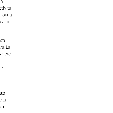
la
tività
Bologna
o a un
nza
ra. La
 avere
r
le
uto
e la
e di