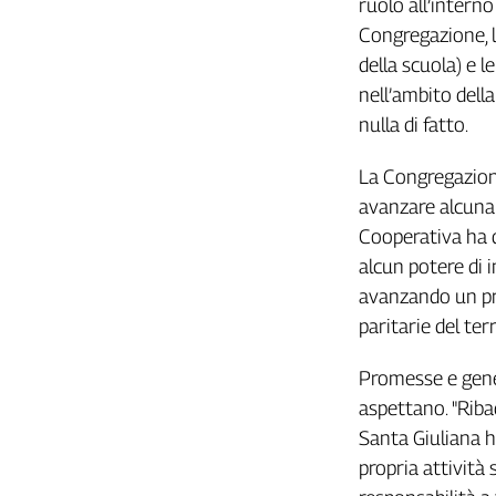
ruolo all’interno
Girasoli
Congregazione, l
Il
Sassolino
della scuola) e l
Linea
nell’ambito dell
Economica
nulla di fatto.
Tech
It
La Congregazione
Easy
avanzare alcuna 
Inserti
Cooperativa ha di
alcun potere di i
Idea
Diffusa
avanzando un pro
InFlai
paritarie del ter
Le
Promesse e gener
trasmissioni
aspettano. "Ribad
tv
Santa Giuliana ha
Work
propria attività 
in
Progress