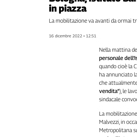
in piazza
Genova,
il
sangue
La mobilitazione va avanti da ormai tre
della
ragione
16 dicembre 2022 • 12:51
120
anni
Nella mattina de
Cgil
personale dell'I
Collettiva
quando cioè la C
Academy
ha annunciato la 
Collettiva
che attualmente 
Play
vendita"
), le la
Rubriche
sindacale convoc
Collettiva
Talk
La mobilitazione
La
Malvezzi, in occ
settimana
Metropolitana su 
Collettiva