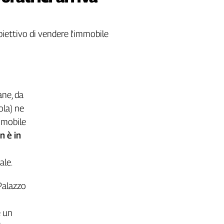
biettivo di vendere l'immobile
ane, da
ola) ne
immobile
n è in
ale.
Palazzo
e un