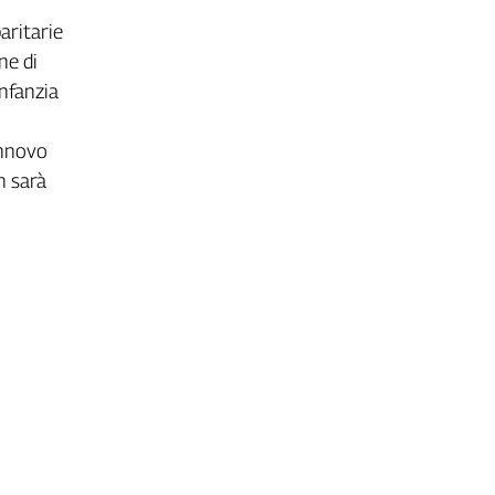
paritarie
ne di
infanzia
innovo
n sarà