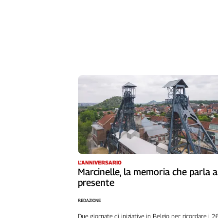
Liguria
Lombardia
Marche
Piemonte
Puglia
Sardegna
Sicilia
Toscana
Trentino
Umbria
Valle
D'Aosta
Veneto
L'ANNIVERSARIO
Marcinelle, la memoria che parla a
Archivio
Storico
presente
1955-
2014
REDAZIONE
Due giornate di iniziative in Belgio per ricordare i 