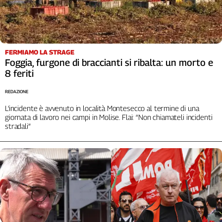
Cerca
Contatti
FERMIAMO LA STRAGE
Foggia, furgone di braccianti si ribalta: un morto e
La
8 feriti
redazione
REDAZIONE
L’incidente è avvenuto in località Montesecco al termine di una
Newsletter
giornata di lavoro nei campi in Molise. Flai: “Non chiamateli incidenti
stradali”
Social