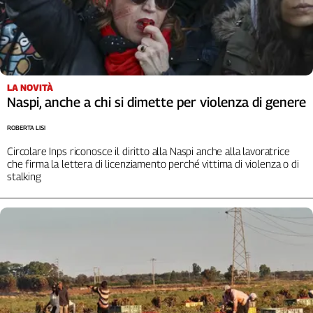
Liguria
Lombardia
Marche
Piemonte
Puglia
LA NOVITÀ
Sardegna
Naspi, anche a chi si dimette per violenza di genere
Sicilia
ROBERTA LISI
Toscana
Trentino
Circolare Inps riconosce il diritto alla Naspi anche alla lavoratrice
che firma la lettera di licenziamento perché vittima di violenza o di
Umbria
stalking
Valle
D'Aosta
Veneto
Archivio
Storico
1955-
2014