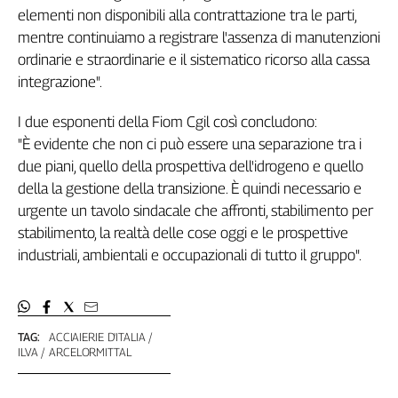
Girasoli
elementi non disponibili alla contrattazione tra le parti,
Il
mentre continuiamo a registrare l'assenza di manutenzioni
Sassolino
ordinarie e straordinarie e il sistematico ricorso alla cassa
Linea
integrazione".
Economica
Tech
I due esponenti della Fiom Cgil così concludono:
It
"È evidente che non ci può essere una separazione tra i
Easy
due piani, quello della prospettiva dell'idrogeno e quello
Inserti
della la gestione della transizione. È quindi necessario e
urgente un tavolo sindacale che affronti, stabilimento per
Idea
stabilimento, la realtà delle cose oggi e le prospettive
Diffusa
industriali, ambientali e occupazionali di tutto il gruppo".
InFlai
Le
trasmissioni
tv
TAG:
ACCIAIERIE D'ITALIA
ILVA
ARCELORMITTAL
Work
in
Progress