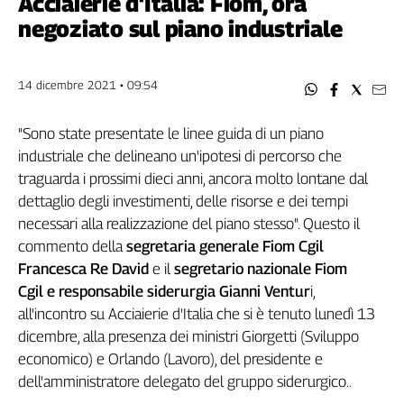
Acciaierie d'Italia: Fiom, ora
Filcams
negoziato sul piano industriale
Filctem
Fillea
Filt
14 dicembre 2021 • 09:54
Fiom
Fisac
"Sono state presentate le linee guida di un piano
Flai
industriale che delineano un'ipotesi di percorso che
Flc
traguarda i prossimi dieci anni, ancora molto lontane dal
Fp
dettaglio degli investimenti, delle risorse e dei tempi
Nidil
necessari alla realizzazione del piano stesso". Questo il
commento della
segretaria generale Fiom Cgil
Slc
Francesca Re David
e il
segretario nazionale Fiom
Spi
Cgil e responsabile siderurgia Gianni Ventur
i,
Inca
all'incontro su Acciaierie d'Italia che si è tenuto lunedì 13
Caaf
dicembre, alla presenza dei ministri Giorgetti (Sviluppo
Speciali
economico) e Orlando (Lavoro), del presidente e
dell'amministratore delegato del gruppo siderurgico..
G8
di