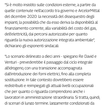
"Si è molto insistito sulle condizioni esterne, a partire da
Genova,
il
quelle contenute nell'accordo tra governo e ArcelorMittal
sangue
del dicembre 2020: la necessità del dissequestro degli
della
impianti, la possibilità che da esso deriva la disponibilità al
ragione
finanziamento corrente, alla variabilità del costo del gas,
120
dell'elettricità, dai percorsi autorizzativi per quanto
anni
riguarda la nuova autorizzazione integrata ambientale",
Cgil
dichiarano gli esponenti sindacali.
Collettiva
Academy
"Lo scenario delineato a dieci anni - spiegano Re David e
Collettiva
Venturi - prevederebbe il passaggio dal ciclo integrale
Play
all'idrogeno, con una transizione accompagnata
Rubriche
dall'introduzione dei forni elettrici, fino alla completa
Collettiva
sostituzione. In tale contesto dovrebbero essere
Talk
redistribuiti e reimpiegati gli attuali livelli occupazionali
La
che per quanto ci riguarda comprendono anche i
settimana
lavoratori in amministrazione straordinaria. Si tratta, quindi,
Collettiva
di scenari di lungo termine, largamente condizionati da