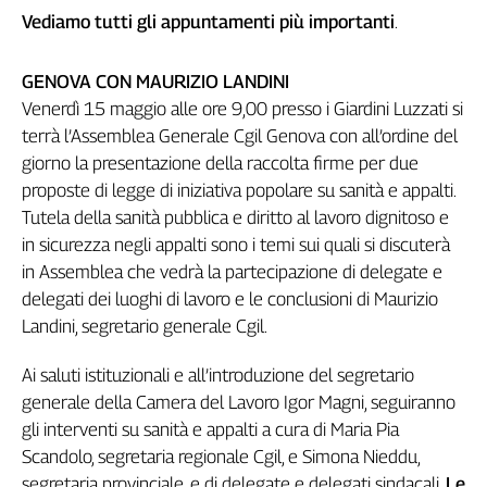
Girasoli
Vediamo tutti gli appuntamenti più importanti
.
Il
Sassolino
GENOVA CON MAURIZIO LANDINI
Linea
Economica
Venerdì 15 maggio alle ore 9,00 presso i Giardini Luzzati si
terrà l’Assemblea Generale Cgil Genova con all’ordine del
Tech
It
giorno la presentazione della raccolta firme per due
Easy
proposte di legge di iniziativa popolare su sanità e appalti.
Tutela della sanità pubblica e diritto al lavoro dignitoso e
Inserti
in sicurezza negli appalti sono i temi sui quali si discuterà
Idea
in Assemblea che vedrà la partecipazione di delegate e
Diffusa
delegati dei luoghi di lavoro e le conclusioni di Maurizio
InFlai
Landini, segretario generale Cgil.
Le
Ai saluti istituzionali e all’introduzione del segretario
trasmissioni
tv
generale della Camera del Lavoro Igor Magni, seguiranno
gli interventi su sanità e appalti a cura di Maria Pia
Work
Scandolo, segretaria regionale Cgil, e Simona Nieddu,
in
Progress
segretaria provinciale, e di delegate e delegati sindacali.
Le