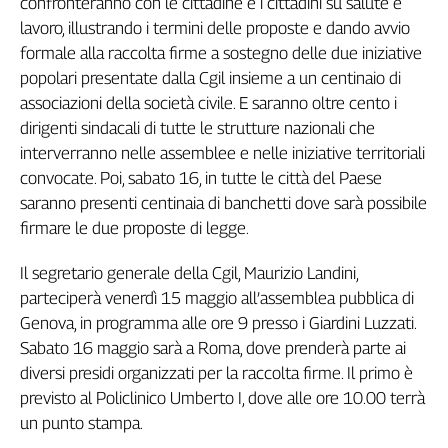
confronteranno con le cittadine e i cittadini su salute e
Genova,
lavoro, illustrando i termini delle proposte e dando avvio
il
formale alla raccolta firme a sostegno delle due iniziative
sangue
popolari presentate dalla Cgil insieme a un centinaio di
della
associazioni della società civile. E saranno oltre cento i
ragione
dirigenti sindacali di tutte le strutture nazionali che
120
interverranno nelle assemblee e nelle iniziative territoriali
anni
Cgil
convocate. Poi, sabato 16, in tutte le città del Paese
Collettiva
saranno presenti centinaia di banchetti dove sarà possibile
Academy
firmare le due proposte di legge.
Collettiva
Il segretario generale della Cgil, Maurizio Landini,
Play
parteciperà venerdì 15 maggio all’assemblea pubblica di
Rubriche
Genova, in programma alle ore 9 presso i Giardini Luzzati.
Collettiva
Sabato 16 maggio sarà a Roma, dove prenderà parte ai
Talk
diversi presidi organizzati per la raccolta firme. Il primo è
La
previsto al Policlinico Umberto I, dove alle ore 10.00 terrà
settimana
un punto stampa.
Collettiva