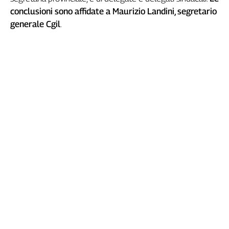
conclusioni sono affidate a Maurizio Landini, segretario
L'Italia
nel
generale Cgil
.
Lavoro
Territori
Abruzzo-
Molise
Alto
Adige
Basilicata
Calabria
Campania
Emilia-
Romagna
Friuli
Venezia
Giulia
Lazio