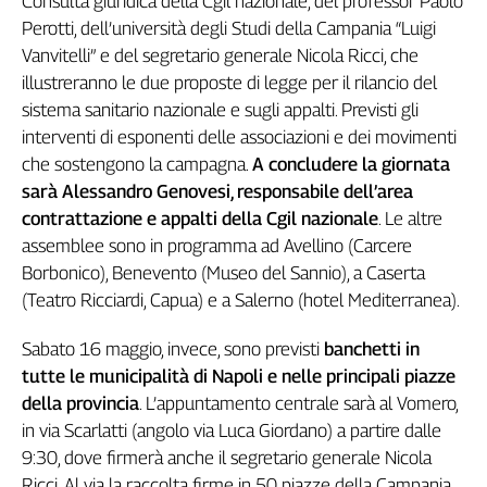
Consulta giuridica della Cgil nazionale, del professor Paolo
Perotti, dell’università degli Studi della Campania “Luigi
Vanvitelli” e del segretario generale Nicola Ricci, che
illustreranno le due proposte di legge per il rilancio del
sistema sanitario nazionale e sugli appalti. Previsti gli
interventi di esponenti delle associazioni e dei movimenti
che sostengono la campagna.
A concludere la giornata
sarà Alessandro Genovesi, responsabile dell’area
contrattazione e appalti della Cgil nazionale
. Le altre
assemblee sono in programma ad Avellino (Carcere
Borbonico), Benevento (Museo del Sannio), a Caserta
(Teatro Ricciardi, Capua) e a Salerno (hotel Mediterranea).
Sabato 16 maggio, invece, sono previsti
banchetti in
tutte le municipalità di Napoli e nelle principali piazze
della provincia
. L’appuntamento centrale sarà al Vomero,
in via Scarlatti (angolo via Luca Giordano) a partire dalle
9:30, dove firmerà anche il segretario generale Nicola
Ricci. Al via la raccolta firme in 50 piazze della Campania.