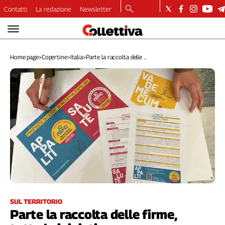
Contatti
La redazione
Newsletter
Video
Podcast
Home page
>
Copertine
>
Italia
>
Parte la raccolta delle ...
Dirette
Longform
Copertine
Economia
Lavoro
Ambiente
Diritti
Welfare
Italia
Internazionale
Culture
SUL TERRITORIO
Parte la raccolta delle firme,
Categorie