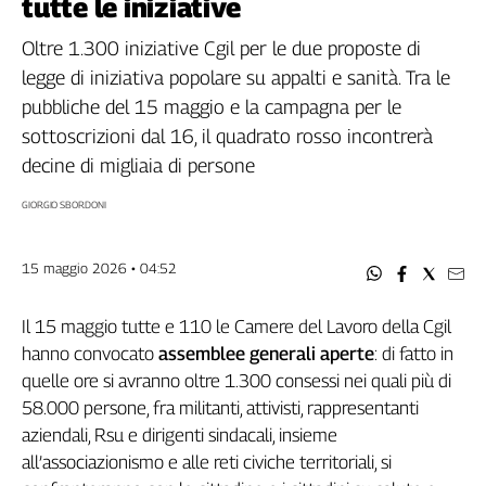
tutte le iniziative
Filcams
Filctem
Oltre 1.300 iniziative Cgil per le due proposte di
Fillea
legge di iniziativa popolare su appalti e sanità. Tra le
Filt
pubbliche del 15 maggio e la campagna per le
Fiom
sottoscrizioni dal 16, il quadrato rosso incontrerà
Fisac
decine di migliaia di persone
Flai
GIORGIO SBORDONI
Flc
Fp
Nidil
15 maggio 2026 • 04:52
Slc
Spi
Il 15 maggio tutte e 110 le Camere del Lavoro della Cgil
Inca
hanno convocato
assemblee
generali aperte
: di fatto in
quelle ore si avranno oltre 1.300 consessi nei quali più di
Caaf
58.000 persone, fra militanti, attivisti, rappresentanti
Speciali
aziendali, Rsu e dirigenti sindacali, insieme
all’associazionismo e alle reti civiche territoriali, si
G8
di