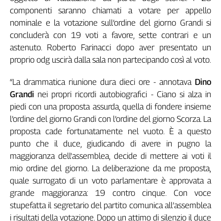
Girasoli
componenti saranno chiamati a votare per appello
Il
nominale e la votazione sull’ordine del giorno Grandi si
Sassolino
concluderà con 19 voti a favore, sette contrari e un
Linea
astenuto. Roberto Farinacci dopo aver presentato un
Economica
proprio odg uscirà dalla sala non partecipando così al voto.
Tech
It
“La drammatica riunione dura dieci ore - annotava
Dino
Easy
Grandi
nei propri ricordi autobiografici - Ciano si alza in
Inserti
piedi con una proposta assurda, quella di fondere insieme
l’ordine del giorno Grandi con l’ordine del giorno Scorza. La
Idea
Diffusa
proposta cade fortunatamente nel vuoto. È a questo
punto che il duce, giudicando di avere in pugno la
InFlai
maggioranza dell'assemblea, decide di mettere ai voti il
Le
mio ordine del giorno. La deliberazione da me proposta,
trasmissioni
quale surrogato di un voto parlamentare è approvata a
tv
grande maggioranza: 19 contro cinque. Con voce
Work
stupefatta il segretario del partito comunica all’assemblea
in
i risultati della votazione. Dopo un attimo di silenzio il duce
Progress