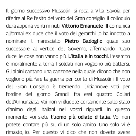
Liguria
Lombardia
Il giorno successivo Mussolini si reca a Villa Savoia per
Marche
riferire al Re l’esito del voto del Gran consiglio. Il colloquio
Piemonte
dura appena venti minuti.
Vittorio Emanuele III
comunica
all’ormai ex duce che il voto dei gerarchi lo ha indotto a
Puglia
nominare il maresciallo
Pietro Badoglio
quale suo
Sardegna
successore al vertice del Governo, affermando: “Caro
Sicilia
duce, le cose non vanno più.
L’Italia è in tocchi.
L’esercito
Toscana
è moralmente a terra. I soldati non vogliono più battersi.
Trentino
Gli alpini cantano una canzone nella quale dicono che non
Umbria
vogliono più fare la guerra per conto di Mussolini. II voto
Valle
del Gran Consiglio è tremendo. Diciannove voti per
D'Aosta
l’ordine del giorno Grandi: fra essi quattro Collari
Veneto
dell’Annunziata. Voi non vi illudete certamente sullo stato
Archivio
d’animo degli italiani nei vostri riguardi. In questo
Storico
momento voi siete
l’uomo più odiato d’Italia
. Voi non
1955-
2014
potete contare più su di un solo amico. Uno solo vi è
rimasto, io. Per questo vi dico che non dovete avere