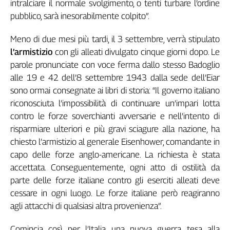
intralciare il normale svolgimento, o tenti turbare l’ordine
pubblico, sarà inesorabilmente colpito”.
Meno di due mesi più tardi, il 3 settembre, verrà stipulato
l’armistizio
con gli alleati divulgato cinque giorni dopo. Le
parole pronunciate con voce ferma dallo stesso Badoglio
alle 19 e 42 dell’8 settembre 1943 dalla sede dell’Eiar
sono ormai consegnate ai libri di storia: “Il governo italiano
riconosciuta l’impossibilità di continuare un’impari lotta
contro le forze soverchianti avversarie e nell’intento di
risparmiare ulteriori e più gravi sciagure alla nazione, ha
chiesto l’armistizio al generale Eisenhower, comandante in
capo delle forze anglo-americane. La richiesta è stata
accettata. Conseguentemente, ogni atto di ostilità da
parte delle forze italiane contro gli eserciti alleati deve
cessare in ogni luogo. Le forze italiane però reagiranno
agli attacchi di qualsiasi altra provenienza”.
Comincia così per l’Italia una nuova guerra tesa alla