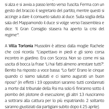
si alza e si avvia a passo lento verso l'uscita. Ferma con un
L'Italia
gesto del braccio il segretario del partito, mentre questi si
nel
Lavoro
accinge a dare il consueto saluto al duce. Sulla soglia della
sala del Mappamondo il duce si volge verso l’assemblea e
Territori
dice: ‘Il Gran Consiglio stasera ha aperto la crisi del
Abruzzo-
regime’”.
Molise
A
Villa Torlonia
Mussolini è atteso dalla moglie Rachele
Alto
Adige
che così ricorda: “L’aspettavo in piedi e gli sono corsa
Basilicata
incontro in giardino. Era con Scorza. Non so come mi sia
Calabria
uscita di bocca la frase ‘Li hai fatti almeno arrestare tutti?’.
Campania
Benito ha risposto a voce bassa: “Lo farò”. Erano le cinque
quando ci siamo salutati e ci siamo augurati un buon
Emilia-
Romagna
riposo” (in effetti i 19 oppositori saranno tutti condannati
Friuli
a morte dal tribunale della Rsi ma solo 6 finiranno sotto il
Venezia
piombo del plotone di esecuzione; gli altri 13 riusciranno
Giulia
a sottrarsi alla cattura per lo più espatriando. 2 soltanto
Lazio
saranno giustiziati dai partigiani subito dopo il 25 aprile).