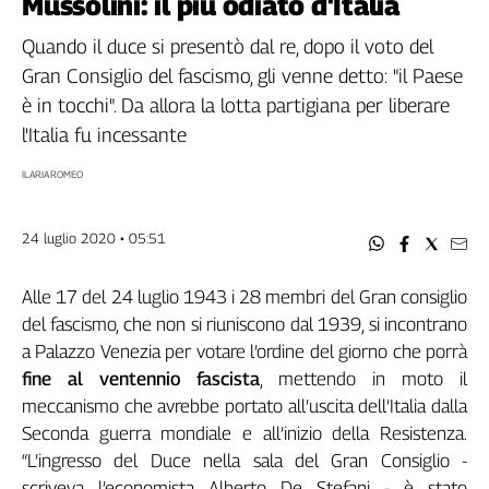
Mussolini: il più odiato d'Italia
Filcams
Filctem
Quando il duce si presentò dal re, dopo il voto del
Fillea
Gran Consiglio del fascismo, gli venne detto: "il Paese
Filt
è in tocchi". Da allora la lotta partigiana per liberare
Fiom
l'Italia fu incessante
Fisac
ILARIA ROMEO
Flai
Flc
24 luglio 2020 • 05:51
Fp
Nidil
Alle 17 del 24 luglio 1943 i 28 membri del Gran consiglio
Slc
del fascismo, che non si riuniscono dal 1939, si incontrano
Spi
a Palazzo Venezia per votare l’ordine del giorno che porrà
Inca
fine al ventennio fascista
, mettendo in moto il
Caaf
meccanismo che avrebbe portato all’uscita dell’Italia dalla
Speciali
Seconda guerra mondiale e all’inizio della Resistenza.
“L’ingresso del Duce nella sala del Gran Consiglio -
G8
scriveva l’economista Alberto De Stefani - è stato
di