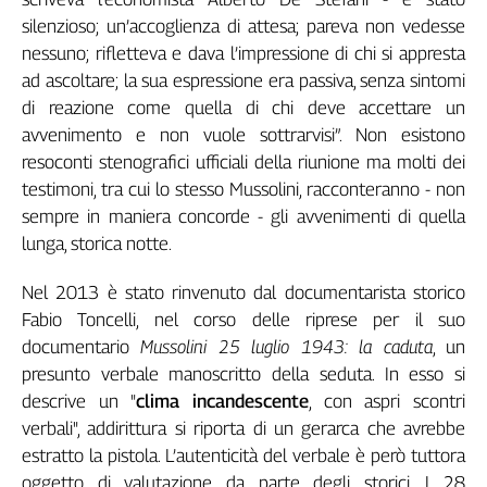
Genova,
silenzioso; un’accoglienza di attesa; pareva non vedesse
il
nessuno; rifletteva e dava l’impressione di chi si appresta
sangue
ad ascoltare; la sua espressione era passiva, senza sintomi
della
di reazione come quella di chi deve accettare un
ragione
avvenimento e non vuole sottrarvisi”. Non esistono
120
resoconti stenografici ufficiali della riunione ma molti dei
anni
testimoni, tra cui lo stesso Mussolini, racconteranno - non
Cgil
sempre in maniera concorde - gli avvenimenti di quella
Collettiva
Academy
lunga, storica notte.
Collettiva
Nel 2013 è stato rinvenuto dal documentarista storico
Play
Fabio Toncelli, nel corso delle riprese per il suo
Rubriche
documentario
Mussolini 25 luglio 1943: la caduta
, un
Collettiva
presunto verbale manoscritto della seduta. In esso si
Talk
descrive un "
clima incandescente
, con aspri scontri
La
verbali", addirittura si riporta di un gerarca che avrebbe
settimana
estratto la pistola. L’autenticità del verbale è però tuttora
Collettiva
oggetto di valutazione da parte degli storici. I 28