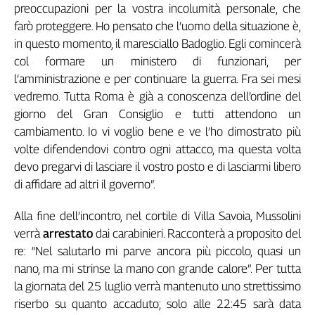
preoccupazioni per la vostra incolumità personale, che
Cerca
farò proteggere. Ho pensato che l’uomo della situazione è,
in questo momento, il maresciallo Badoglio. Egli comincerà
col formare un ministero di funzionari, per
Contatti
l’amministrazione e per continuare la guerra. Fra sei mesi
vedremo. Tutta Roma è già a conoscenza dell’ordine del
La
giorno del Gran Consiglio e tutti attendono un
redazione
cambiamento. Io vi voglio bene e ve l’ho dimostrato più
volte difendendovi contro ogni attacco, ma questa volta
Newsletter
devo pregarvi di lasciare il vostro posto e di lasciarmi libero
di affidare ad altri il governo”.
Social
Alla fine dell’incontro, nel cortile di Villa Savoia, Mussolini
verrà
arrestato
dai carabinieri. Racconterà a proposito del
re: “Nel salutarlo mi parve ancora più piccolo, quasi un
nano, ma mi strinse la mano con grande calore”. Per tutta
la giornata del 25 luglio verrà mantenuto uno strettissimo
riserbo su quanto accaduto; solo alle 22:45 sarà data