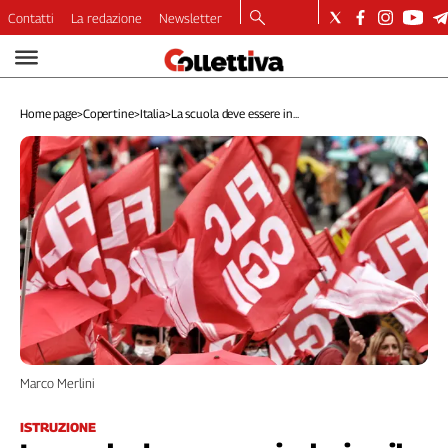
Contatti
La redazione
Newsletter
Video
Podcast
Home page
>
Copertine
>
Italia
>
La scuola deve essere in...
Dirette
Longform
Copertine
Economia
Lavoro
Ambiente
Diritti
Welfare
Italia
Internazionale
Culture
Marco Merlini
Categorie
ISTRUZIONE