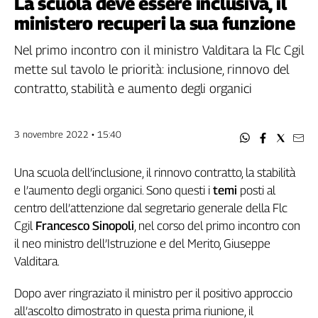
La scuola deve essere inclusiva, il
Filcams
ministero recuperi la sua funzione
Filctem
Fillea
Nel primo incontro con il ministro Valditara la Flc Cgil
Filt
mette sul tavolo le priorità: inclusione, rinnovo del
Fiom
contratto, stabilità e aumento degli organici
Fisac
Flai
3 novembre 2022 • 15:40
Flc
Fp
Una scuola dell’inclusione, il rinnovo contratto, la stabilità
Nidil
e l’aumento degli organici. Sono questi i
temi
posti al
Slc
centro dell’attenzione dal segretario generale della Flc
Spi
Cgil
Francesco Sinopoli
, nel corso del primo incontro con
Inca
il neo ministro dell’Istruzione e del Merito, Giuseppe
Caaf
Valditara.
Speciali
Dopo aver ringraziato il ministro per il positivo approccio
G8
all’ascolto dimostrato in questa prima riunione, il
di