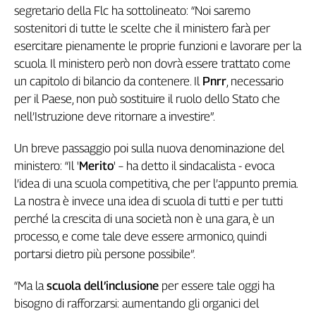
segretario della Flc ha sottolineato: “Noi saremo
Genova,
sostenitori di tutte le scelte che il ministero farà per
il
sangue
esercitare pienamente le proprie funzioni e lavorare per la
della
scuola. Il ministero però non dovrà essere trattato come
ragione
un capitolo di bilancio da contenere. Il
Pnrr
, necessario
120
per il Paese, non può sostituire il ruolo dello Stato che
anni
nell’Istruzione deve ritornare a investire”.
Cgil
Collettiva
Un breve passaggio poi sulla nuova denominazione del
Academy
ministero: “Il '
Merito
' – ha detto il sindacalista - evoca
l’idea di una scuola competitiva, che per l’appunto premia.
Collettiva
Play
La nostra è invece una idea di scuola di tutti e per tutti
Rubriche
perché la crescita di una società non è una gara, è un
processo, e come tale deve essere armonico, quindi
Collettiva
Talk
portarsi dietro più persone possibile”.
La
“Ma la
scuola dell’inclusione
per essere tale oggi ha
settimana
Collettiva
bisogno di rafforzarsi: aumentando gli organici del