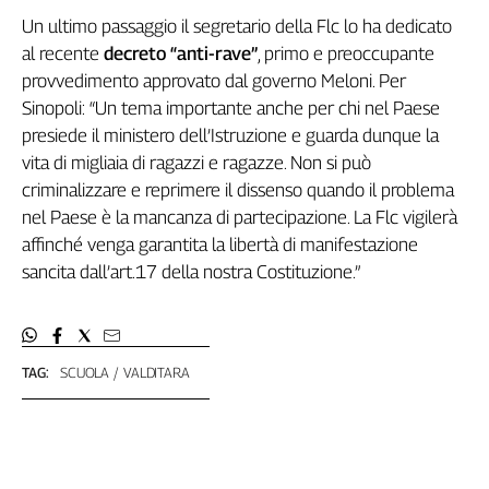
L'Italia
Un ultimo passaggio il segretario della Flc lo ha dedicato
nel
al recente
decreto “anti-rave”
, primo e preoccupante
Lavoro
provvedimento approvato dal governo Meloni. Per
Sinopoli: “Un tema importante anche per chi nel Paese
Territori
presiede il ministero dell’Istruzione e guarda dunque la
Abruzzo-
vita di migliaia di ragazzi e ragazze. Non si può
Molise
criminalizzare e reprimere il dissenso quando il problema
Alto
nel Paese è la mancanza di partecipazione. La Flc vigilerà
Adige
affinché venga garantita la libertà di manifestazione
Basilicata
sancita dall’art.17 della nostra Costituzione.”
Calabria
Campania
Emilia-
Romagna
TAG:
SCUOLA
VALDITARA
Friuli
Venezia
Giulia
Lazio