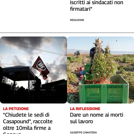
iscritti ai sindacati non
firmatari"
REDAZIONE
LA RIFLESSIONE
LA PETIZIONE
Dare un nome ai morti
“Chiudete le sedi di
sul lavoro
Casapound”, raccolte
oltre 10mila firme a
GIUSEPPE CHIANTERA