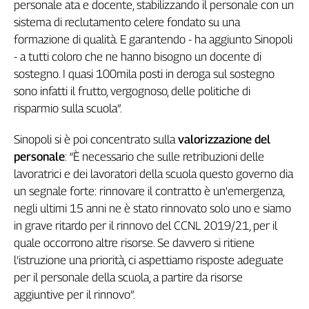
Girasoli
personale ata e docente, stabilizzando il personale con un
Il
sistema di reclutamento celere fondato su una
Sassolino
formazione di qualità. E garantendo - ha aggiunto Sinopoli
Linea
- a tutti coloro che ne hanno bisogno un docente di
Economica
sostegno. I quasi 100mila posti in deroga sul sostegno
Tech
sono infatti il frutto, vergognoso, delle politiche di
It
risparmio sulla scuola”.
Easy
Sinopoli si è poi concentrato sulla
valorizzazione del
Inserti
personale
: “È necessario che sulle retribuzioni delle
Idea
lavoratrici e dei lavoratori della scuola questo governo dia
Diffusa
un segnale forte: rinnovare il contratto è un'emergenza,
InFlai
negli ultimi 15 anni ne è stato rinnovato solo uno e siamo
in grave ritardo per il rinnovo del CCNL 2019/21, per il
Le
trasmissioni
quale occorrono altre risorse. Se davvero si ritiene
tv
l’istruzione una priorità, ci aspettiamo risposte adeguate
per il personale della scuola, a partire da risorse
Work
in
aggiuntive per il rinnovo”.
Progress