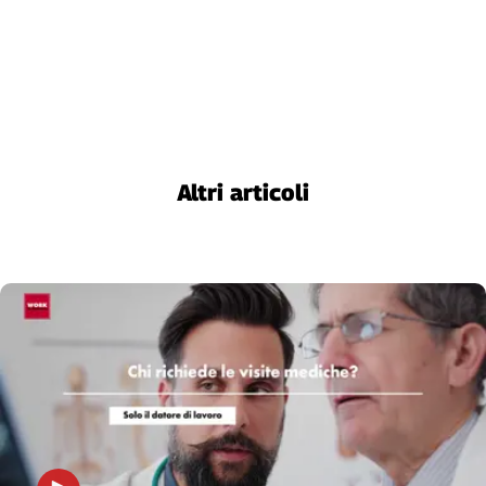
Liguria
Lombardia
Marche
Piemonte
Puglia
Sardegna
Sicilia
Altri articoli
Toscana
Trentino
Umbria
Valle
D'Aosta
Veneto
Archivio
Storico
1955-
2014