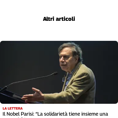
Cerca
Altri articoli
Contatti
La
redazione
Newsletter
Social
LA LETTERA
Il Nobel Parisi: “La solidarietà tiene insieme una