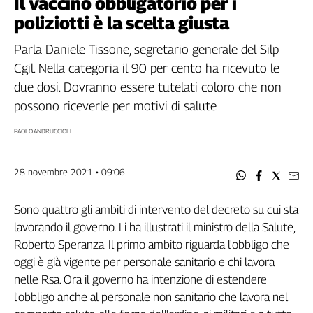
Il vaccino obbligatorio per i
Filcams
poliziotti è la scelta giusta
Filctem
Fillea
Parla Daniele Tissone, segretario generale del Silp
Filt
Cgil. Nella categoria il 90 per cento ha ricevuto le
Fiom
due dosi. Dovranno essere tutelati coloro che non
Fisac
possono riceverle per motivi di salute
Flai
PAOLO ANDRUCCIOLI
Flc
Fp
Nidil
28 novembre 2021 • 09:06
Slc
Spi
Sono quattro gli ambiti di intervento del decreto su cui sta
lavorando il governo. Li ha illustrati il ministro della Salute,
Inca
Roberto Speranza. Il primo ambito riguarda l'obbligo che
Caaf
oggi è già vigente per personale sanitario e chi lavora
Speciali
nelle Rsa. Ora il governo ha intenzione di estendere
l'obbligo anche al personale non sanitario che lavora nel
G8
di