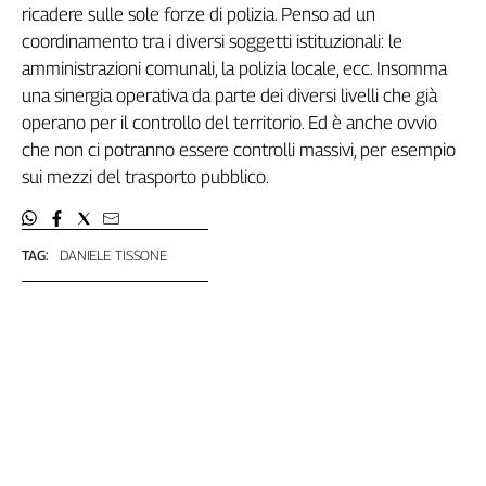
Liguria
ricadere sulle sole forze di polizia. Penso ad un
Lombardia
coordinamento tra i diversi soggetti istituzionali: le
Marche
amministrazioni comunali, la polizia locale, ecc. Insomma
Piemonte
una sinergia operativa da parte dei diversi livelli che già
Puglia
operano per il controllo del territorio. Ed è anche ovvio
Sardegna
che non ci potranno essere controlli massivi, per esempio
Sicilia
sui mezzi del trasporto pubblico.
Toscana
Trentino
TAG:
DANIELE TISSONE
Umbria
Valle
D'Aosta
Veneto
Archivio
Storico
1955-
2014