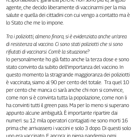
Girasoli
agente, che decido liberamente di vaccinarmi per la mia
Il
salute e quella dei cittadini con cui vengo a contatto ma è
Sassolino
lo Stato che me lo impone.
Linea
Economica
Tra i poliziotti, almeno finora, si è evidenziata anche un’area
Tech
di resistenza al vaccino. Ci sono stati poliziotti che si sono
It
Easy
rifiutati di vaccinarsi. Com’è la situazione?
Io personalmente ho già fatto anche la terza dose e sono
Inserti
stato convinto da subito dell’importanza del vaccino. In
questo momento la stragrande maggioranza dei poliziotti
Idea
Diffusa
è vaccinata, siamo al 90 per cento del totale. Tra quel 10
InFlai
per cento che manca ci sarà anche chi non si convince,
come non si è convinta tutta la popolazione, come non li
Le
ha convinti tutti il green pass. Ma per lo meno si superano
trasmissioni
tv
appunto alcune ambiguità. È importante ripartire dai
numeri: su 12 mila operatori contagiati ne sono morti 16
Work
prima che arrivassero i vaccini e solo 3 dopo. Di questi solo
in
uno era vaccinato. E ancora: in piena pandemia ogni
Progress