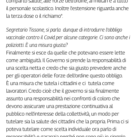
comparto salute, alle forze dell'ordine, ai militari e a tutto
Genova,
il personale scolastico. Inoltre l'estensione riguarda anche
il
la terza dose o il richiamo"
.
sangue
della
Segretario Tissone, si parla dunque di introdurre l’obbligo
ragione
vaccinale contro il Covid per alcune categorie. Ci sono anche i
120
poliziotti. È una misura giusta?
anni
Finalmente si esce da quelle che potevano essere lette
Cgil
come ambiguità. Il Governo si prende la responsabilità di
Collettiva
Academy
una scelta netta e credo che sia giusto prevedere anche
per gli operatori delle forze dell’ordine questo obbligo.
Collettiva
È una misura che tutela i cittadini e ci tutela come
Play
lavoratori. Credo cioè che il governo si sia finalmente
Rubriche
assunto una responsabilità nei confronti di coloro che
Collettiva
devono assicurare una prestazione continuativa al
Talk
pubblico nell'interesse della collettività, un modo per
La
tutelare sia la salute dei cittadini che la propria. Prima ci si
settimana
poteva tutelare come scelta individuale ora parlo di
Collettiva
responsabilità e garanzia perché non sono più io, singolo