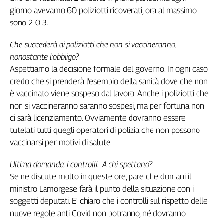
giorno avevamo 60 poliziotti ricoverati, ora al massimo
L'Italia
nel
sono 2 0 3.
Lavoro
Che succederà ai poliziotti che non si vaccineranno,
Territori
nonostante l’obbligo?
Aspettiamo la decisione formale del governo. In ogni caso
Abruzzo-
Molise
credo che si prenderà l’esempio della sanità dove che non
Alto
è vaccinato viene sospeso dal lavoro. Anche i poliziotti che
Adige
non si vaccineranno saranno sospesi, ma per fortuna non
Basilicata
ci sarà licenziamento. Ovviamente dovranno essere
Calabria
tutelati tutti quegli operatori di polizia che non possono
Campania
vaccinarsi per motivi di salute.
Emilia-
Romagna
Ultima domanda: i controlli. A chi spettano?
Friuli
Se ne discute molto in queste ore, pare che domani il
Venezia
ministro Lamorgese farà il punto della situazione con i
Giulia
soggetti deputati. E' chiaro che i controlli sul rispetto delle
Lazio
nuove regole anti Covid non potranno, né dovranno