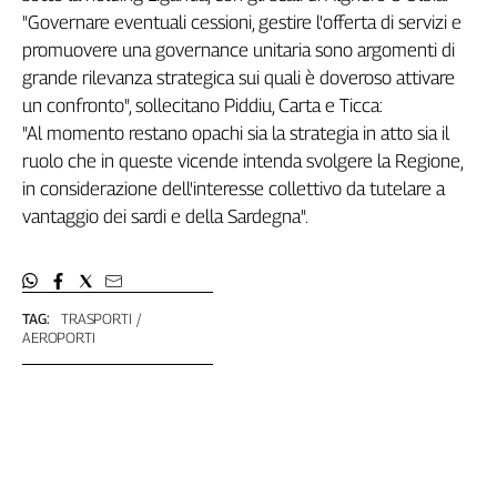
"Governare eventuali cessioni, gestire l'offerta di servizi e
Genova,
il
promuovere una governance unitaria sono argomenti di
sangue
grande rilevanza strategica sui quali è doveroso attivare
della
un confronto", sollecitano Piddiu, Carta e Ticca:
ragione
"Al momento restano opachi sia la strategia in atto sia il
120
ruolo che in queste vicende intenda svolgere la Regione,
anni
in considerazione dell'interesse collettivo da tutelare a
Cgil
vantaggio dei sardi e della Sardegna".
Collettiva
Academy
Collettiva
Play
TAG:
TRASPORTI
Rubriche
AEROPORTI
Collettiva
Talk
La
settimana
Collettiva