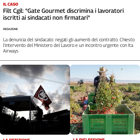
Liguria
IL CASO
Filt Cgil: "Gate Gourmet discrimina i lavoratori
Lombardia
iscritti ai sindacati non firmatari"
Marche
Piemonte
REDAZIONE
Puglia
La denuncia del sindacato: negati gli aumenti del contratto. Chiesto
Sardegna
l'intervento del Ministero del Lavoro e un incontro urgente con Ita
Airways
Sicilia
Toscana
Trentino
Umbria
Valle
D'Aosta
Veneto
Archivio
Storico
1955-
2014
LA RIFLESSIONE
LA PETIZIONE