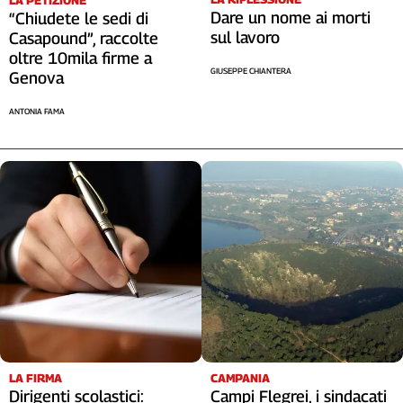
Dare un nome ai morti
“Chiudete le sedi di
Cerca
sul lavoro
Casapound”, raccolte
oltre 10mila firme a
GIUSEPPE CHIANTERA
Genova
Contatti
ANTONIA FAMA
La
redazione
Newsletter
Social
LA FIRMA
CAMPANIA
Dirigenti scolastici:
Campi Flegrei, i sindacati