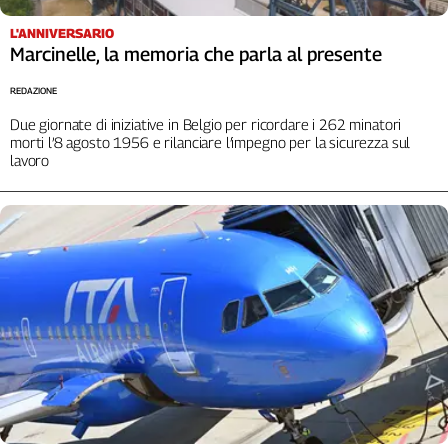
L'Italia
L'ANNIVERSARIO
nel
Marcinelle, la memoria che parla al presente
Lavoro
REDAZIONE
Territori
Due giornate di iniziative in Belgio per ricordare i 262 minatori
Abruzzo-
morti l’8 agosto 1956 e rilanciare l’impegno per la sicurezza sul
lavoro
Molise
Alto
Adige
Basilicata
Calabria
Campania
Emilia-
Romagna
Friuli
Venezia
Giulia
Lazio