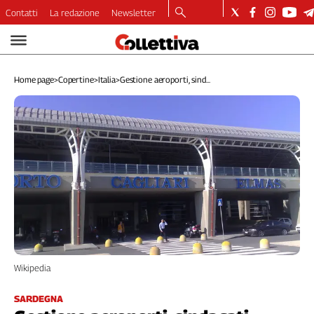
Contatti
La redazione
Newsletter
Video
Podcast
Home page
>
Copertine
>
Italia
>
Gestione aeroporti, sind...
Dirette
Longform
Copertine
Economia
Lavoro
Ambiente
Diritti
Welfare
Italia
Internazionale
Wikipedia
Culture
Categorie
SARDEGNA