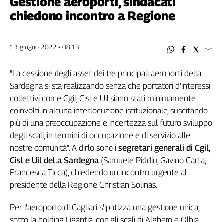
Gestione aeroporti, sindacati
Filcams
chiedono incontro a Regione
Filctem
Fillea
Filt
13 giugno 2022 • 08:13
Fiom
Fisac
"La cessione degli asset dei tre principali aeroporti della
Flai
Sardegna si sta realizzando senza che portatori d'interessi
Flc
collettivi come Cgil, Cisl e Uil siano stati minimamente
Fp
coinvolti in alcuna interlocuzione istituzionale, suscitando
Nidil
più di una preoccupazione e incertezza sul futuro sviluppo
degli scali, in termini di occupazione e di servizio alle
Slc
nostre comunità". A dirlo sono i
segretari generali di Cgil,
Spi
Cisl e Uil della Sardegna
(Samuele Piddiu, Gavino Carta,
Inca
Francesca Ticca), chiedendo un incontro urgente al
Caaf
presidente della Regione Christian Solinas.
Speciali
Per l'aeroporto di Cagliari s'ipotizza una gestione unica,
G8
sotto la holding Ligantia, con gli scali di Alghero e Olbia.
di