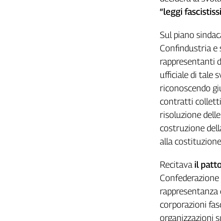
Girasoli
“leggi fascistis
Il
Sassolino
Sul piano sindaca
Linea
Confindustria e 
Economica
rappresentanti d
Tech
It
ufficiale di tale
Easy
riconoscendo giur
contratti collett
Inserti
risoluzione delle
Idea
costruzione dell
Diffusa
alla costituzione
InFlai
Recitava
il patt
Le
trasmissioni
Confederazione d
tv
rappresentanza e
Work
corporazioni fas
in
organizzazioni su
Progress