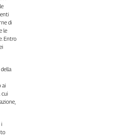
le
denti
rne di
e le
e. Entro
ei
della
 ai
 cui
azione,
 i
sto