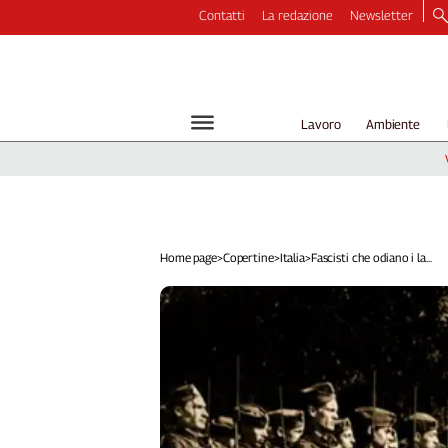
Contatti
La redazione
Newsletter
Video
Podcast
Dirette
Lavoro
Ambiente
Longform
Copertine
Economia
Lavoro
Ambiente
Home page
>
Copertine
>
Italia
>
Fascisti che odiano i la...
Diritti
Welfare
Italia
Internazionale
Culture
Categorie