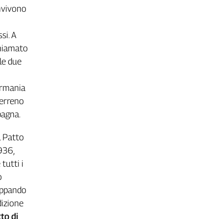
onvivono
si. A
chiamato
 le due
Germania
terreno
pagna.
el Patto
1936,
tutti i
o
luppando
dizione
to di