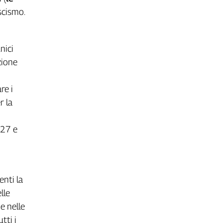
scismo.
nici
zione
re i
r la
927 e
enti la
lle
e nelle
tti i