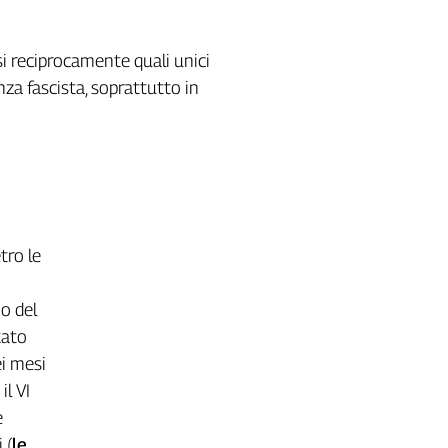
si reciprocamente quali unici
za fascista, soprattutto in
tro le
no del
tato
ei mesi
il VI
e
 (
le