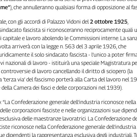
sime”
), che annulleranno qualsiasi forma di opposizione al fa
le, con gli accordi di Palazzo Vidoni del
2 ottobre 1925
,
sindacato fascista si riconosceranno reciprocamente quali u
i capitale e lavoro abolendo le Commissioni interne. La san
 svolta arriverà con la legge n. 563 del 3 aprile 1926, che
idicamente il solo sindacato fascista - l’unico a poter firma
ivi nazionali di lavoro - istituirà una speciale Magistratura pe
 controversie di lavoro cancellando il diritto di sciopero (la
a ‘terza via’ del fascismo porterà alla Carta del lavoro nel 1
 della Camera dei fasci e delle corporazioni nel 1939).
o
: “La Confederazione generale dell’industria riconosce nella
elle corporazioni fasciste e nelle organizzazioni sue dipend
sclusiva delle maestranze lavoratrici. La Confederazione de
ciste riconosce nella Confederazione generale dell’industria 
e dipendenti la rappresentanza esclusiva degli industriali. Tu