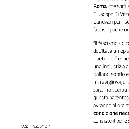
Roma
, che sarà
Cerca
Giuseppe Di Vitto
Canevari per i so
Contatti
fascisti poche o
La
“Il fascismo - d
dell’Italia un ep
redazione
ripetuti e freque
Newsletter
una ingiustizia a
italiano, sobrio 
meravigliosa, una
Social
saranno liberati 
questa parentesi 
avranno allora a
condizione nec
consiste il bene
TAG:
FASCISMO