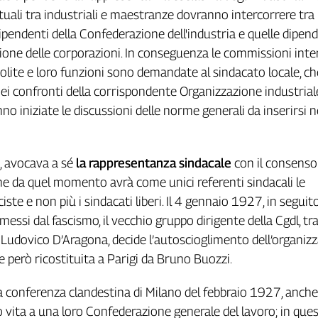
tuali tra industriali e maestranze dovranno intercorrere tra 
ipendenti della Confederazione dell'industria e quelle dipen
ione delle corporazioni. In conseguenza le commissioni inte
olite e loro funzioni sono demandate al sindacato locale, ch
nei confronti della corrispondente Organizzazione industrial
nno iniziate le discussioni delle norme generali da inserirsi n
to, avocava a sé
la rappresentanza sindacale
con il consenso 
he da quel momento avrà come unici referenti sindacali le
iste e non più i sindacati liberi. Il 4 gennaio 1927, in seguito
essi dal fascismo, il vecchio gruppo dirigente della Cgdl, tra
 Ludovico D’Aragona, decide l’autoscioglimento dell’organizz
però ricostituita a Parigi da Bruno Buozzi.
 conferenza clandestina di Milano del febbraio 1927, anche
vita a una loro Confederazione generale del lavoro; in que