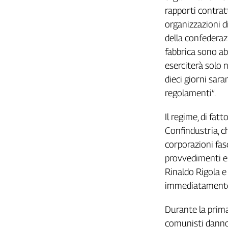
rapporti contrat
L'Italia
nel
organizzazioni d
Lavoro
della confederaz
fabbrica sono ab
Territori
eserciterà solo 
Abruzzo-
dieci giorni sara
Molise
regolamenti”.
Alto
Adige
Il regime, di fat
Basilicata
Confindustria, c
Calabria
corporazioni fasc
Campania
provvedimenti em
Emilia-
Romagna
Rinaldo Rigola e
Friuli
immediatamente 
Venezia
Giulia
Durante la prima
Lazio
comunisti danno 