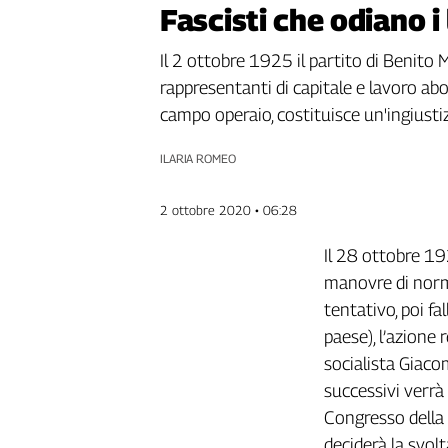
Fascisti che odiano i
Genova,
il
Il 2 ottobre 1925 il partito di Benito
sangue
della
rappresentanti di capitale e lavoro ab
ragione
campo operaio, costituisce un'ingiustizi
120
anni
ILARIA ROMEO
Cgil
Collettiva
2 ottobre 2020 • 06:28
Academy
Il 28 ottobre 19
Collettiva
manovre di norma
Play
Rubriche
tentativo, poi fa
paese), l’azione
Collettiva
Talk
socialista Giaco
La
successivi verrà 
settimana
Congresso della 
Collettiva
deciderà la svolt