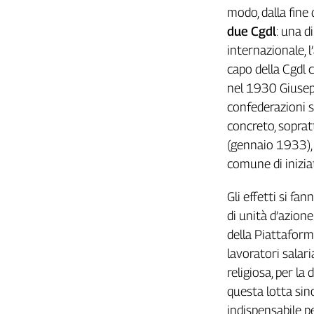
Liguria
modo, dalla fine 
Lombardia
due Cgdl
: una d
Marche
internazionale, l
Piemonte
capo della Cgdl 
Puglia
nel 1930 Giuseppe
Sardegna
confederazioni s
Sicilia
concreto, soprat
Toscana
(gennaio 1933), 
Trentino
comune di iniziat
Umbria
Valle
Gli effetti si fa
D'Aosta
di unità d’azione
Veneto
della Piattaforma
Archivio
lavoratori salaria
Storico
religiosa, per la
1955-
2014
questa lotta sin
indispensabile pe