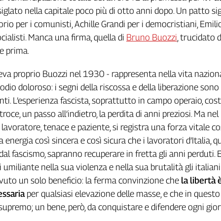
 siglato nella capitale poco più di otto anni dopo. Un patto si
rio per i comunisti, Achille Grandi per i democristiani, Emili
cialisti. Manca una firma, quella di
Bruno Buozzi
, trucidato 
re prima.
iceva proprio Buozzi nel 1930 - rappresenta nella vita nazion
isodio doloroso: i segni della riscossa e della liberazione sono
nti. L’esperienza fascista, soprattutto in campo operaio, cost
troce, un passo all’indietro, la perdita di anni preziosi. Ma ne
e lavoratore, tenace e paziente, si registra una forza vitale co
 energia così sincera e così sicura che i lavoratori d’Italia, 
dal fascismo, sapranno recuperare in fretta gli anni perduti. E
umiliante nella sua violenza e nella sua brutalità gli italiani
vuto un solo beneficio: la ferma convinzione che
la libertà 
essaria
per qualsiasi elevazione delle masse, e che in questo
 supremo; un bene, però, da conquistare e difendere ogni gior