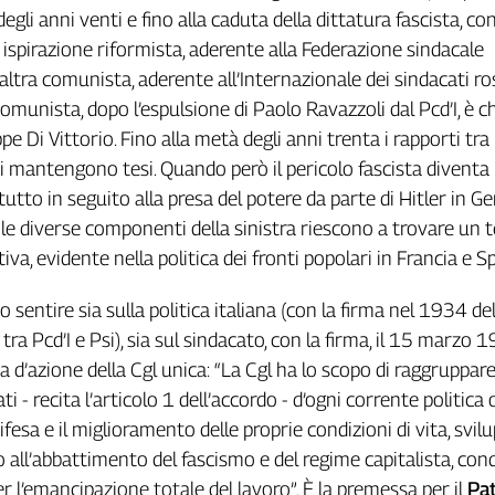
degli anni venti e fino alla caduta della dittatura fascista, c
i ispirazione riformista, aderente alla Federazione sindacale
’altra comunista, aderente all’Internazionale dei sindacati ros
comunista, dopo l’espulsione di Paolo Ravazzoli dal Pcd’I, è 
 Di Vittorio. Fino alla metà degli anni trenta i rapporti tra
i mantengono tesi. Quando però il pericolo fascista diventa
tutto in seguito alla presa del potere da parte di Hitler in 
le diverse componenti della sinistra riescono a trovare un 
iva, evidente nella politica dei fronti popolari in Francia e S
nno sentire sia sulla politica italiana (con la firma nel 1934 d
 tra Pcd’I e Psi), sia sul sindacato, con la firma, il 15 marzo 
 d’azione della Cgl unica: “La Cgl ha lo scopo di raggruppare 
ti - recita l’articolo 1 dell’accordo - d’ogni corrente politica 
 difesa e il miglioramento delle proprie condizioni di vita, svi
o all’abbattimento del fascismo e del regime capitalista, con
r l’emancipazione totale del lavoro”. È la premessa per il
Pat