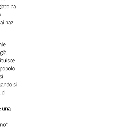
glato da
o
dai nazi
ale
 già
ituisce
l popolo
sì
quando si
 di
è una
no”.