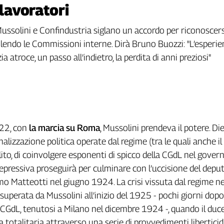
 lavoratori
 Mussolini e Confindustria siglano un accordo per riconoscer
olendo le Commissioni interne. Dirà Bruno Buozzi: "L’esperien
a atroce, un passo all’indietro, la perdita di anni preziosi"
22, con
la marcia su Roma
, Mussolini prendeva il potere. Die
lizzazione politica operate dal regime (tra le quali anche il
llito, di coinvolgere esponenti di spicco della CGdL nel gover
 repressiva proseguirà per culminare con l’uccisione del depu
mo Matteotti nel giugno 1924. La crisi vissuta dal regime n
superata da Mussolini all’inizio del 1925 - pochi giorni dopo 
CGdL, tenutosi a Milano nel dicembre 1924 -, quando il duc
a totalitaria attraverso una serie di provvedimenti liberticidi