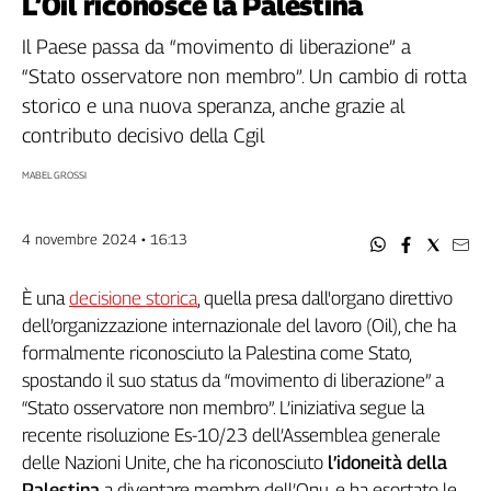
L’Oil riconosce la Palestina
Filcams
Filctem
Il Paese passa da “movimento di liberazione” a
Fillea
“Stato osservatore non membro”. Un cambio di rotta
Filt
storico e una nuova speranza, anche grazie al
Fiom
contributo decisivo della Cgil
Fisac
MABEL GROSSI
Flai
Flc
4 novembre 2024 • 16:13
Fp
Nidil
È una
decisione storica
, quella presa dall'organo direttivo
Slc
dell’organizzazione internazionale del lavoro (Oil), che ha
Spi
formalmente riconosciuto la Palestina come Stato,
Inca
spostando il suo status da “movimento di liberazione” a
Caaf
“Stato osservatore non membro”. L’iniziativa segue la
Speciali
recente risoluzione Es-10/23 dell’Assemblea generale
delle Nazioni Unite, che ha riconosciuto
l’idoneità della
G8
Palestina
a diventare membro dell’Onu, e ha esortato le
di