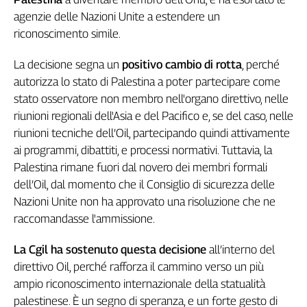
Genova,
agenzie delle Nazioni Unite a estendere un
il
riconoscimento simile.
sangue
della
La decisione segna un
positivo cambio di rotta
, perché
ragione
autorizza lo stato di Palestina a poter partecipare come
120
stato osservatore non membro nell'organo direttivo, nelle
anni
riunioni regionali dell'Asia e del Pacifico e, se del caso, nelle
Cgil
riunioni tecniche dell’Oil, partecipando quindi attivamente
Collettiva
ai programmi, dibattiti, e processi normativi. Tuttavia, la
Academy
Palestina rimane fuori dal novero dei membri formali
Collettiva
dell’Oil, dal momento che il Consiglio di sicurezza delle
Play
Nazioni Unite non ha approvato una risoluzione che ne
Rubriche
raccomandasse l'ammissione.
Collettiva
Talk
La Cgil ha sostenuto questa decisione
all’interno del
La
direttivo Oil, perché rafforza il cammino verso un più
settimana
ampio riconoscimento internazionale della statualità
Collettiva
palestinese. È un segno di speranza, e un forte gesto di