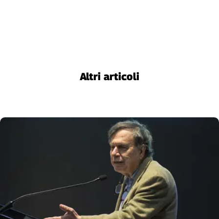
Liguria
Lombardia
Marche
Piemonte
Puglia
Sardegna
Altri articoli
Sicilia
Toscana
Trentino
Umbria
Valle
D'Aosta
Veneto
Archivio
Storico
1955-
2014