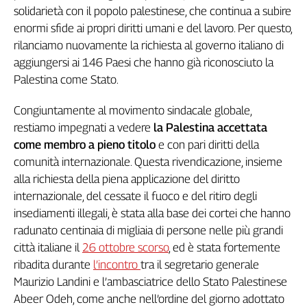
Girasoli
solidarietà con il popolo palestinese, che continua a subire
Il
enormi sfide ai propri diritti umani e del lavoro. Per questo,
Sassolino
rilanciamo nuovamente la richiesta al governo italiano di
Linea
aggiungersi ai 146 Paesi che hanno già riconosciuto la
Economica
Palestina come Stato.
Tech
It
Congiuntamente al movimento sindacale globale,
Easy
restiamo impegnati a vedere
la Palestina accettata
Inserti
come membro a pieno titolo
e con pari diritti della
comunità internazionale. Questa rivendicazione, insieme
Idea
alla richiesta della piena applicazione del diritto
Diffusa
internazionale, del cessate il fuoco e del ritiro degli
InFlai
insediamenti illegali, è stata alla base dei cortei che hanno
Le
radunato centinaia di migliaia di persone nelle più grandi
trasmissioni
città italiane il
26 ottobre scorso
, ed è stata fortemente
tv
ribadita durante
l’incontro
tra il segretario generale
Work
Maurizio Landini e l’ambasciatrice dello Stato Palestinese
in
Abeer Odeh, come anche nell’ordine del giorno adottato
Progress