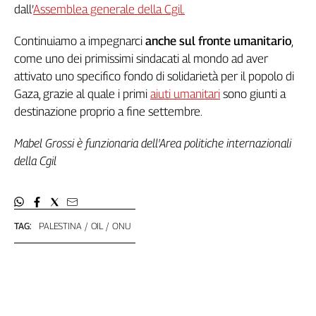
dall’
Assemblea generale della Cgil.
L'Italia
nel
Continuiamo a impegnarci
anche sul fronte umanitario
,
Lavoro
come uno dei primissimi sindacati al mondo ad aver
Territori
attivato uno specifico fondo di solidarietà per il popolo di
Gaza, grazie al quale i primi
aiuti umanitari
sono giunti a
Abruzzo-
destinazione proprio a fine settembre.
Molise
Alto
Mabel Grossi è funzionaria dell'Area politiche internazionali
Adige
della Cgil
Basilicata
Calabria
Campania
Emilia-
TAG:
PALESTINA
OIL
ONU
Romagna
Friuli
Venezia
Giulia
Lazio