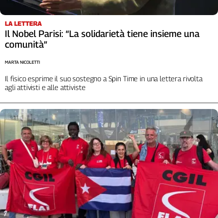
Cerca
LA LETTERA
Il Nobel Parisi: “La solidarietà tiene insieme una
comunità”
Contatti
MARTA NICOLETTI
La
Il fisico esprime il suo sostegno a Spin Time in una lettera rivolta
redazione
agli attivisti e alle attiviste
Newsletter
Social