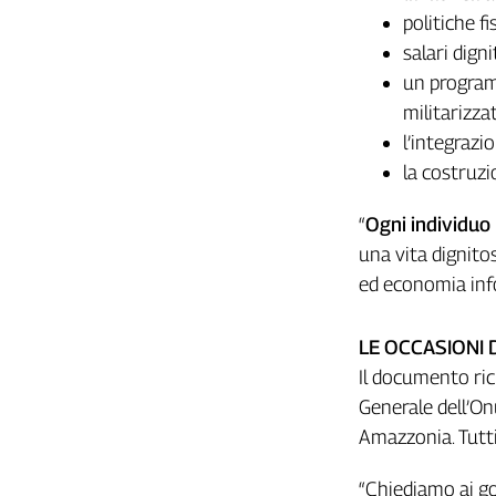
politiche f
Cerca
salari dign
un program
Contatti
militarizzat
l’integrazio
La
la costruzi
redazione
“
Ogni individuo h
Newsletter
una vita dignito
ed economia inf
Social
LE OCCASIONI 
Il documento r
Generale dell’Onu
Amazzonia. Tutti
“Chiediamo ai g