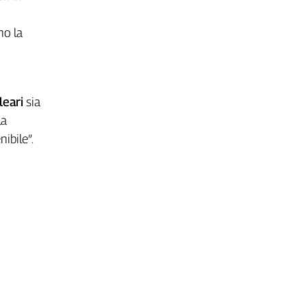
no la
leari
sia
la
ibile”.