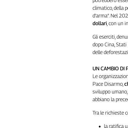
potrebbero esser
Liguria
climatico, della
Lombardia
d’arma”. Nel 20
Marche
dollari
, con un 
Piemonte
Puglia
Gli eserciti, den
Sardegna
dopo Cina, Stati 
Sicilia
delle deforestazi
Toscana
Trentino
UN CAMBIO DI
Umbria
Le organizzazioni
Valle
D'Aosta
Pace Disarmo,
c
Veneto
sviluppo umano, 
abbiano la prece
Archivio
Storico
1955-
Tra le richieste 
2014
la ratifica 