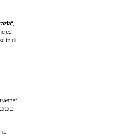
razia”
,
che ed
cita di
a
nsieme”.
tatale
che