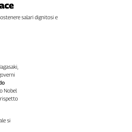
pace
sostenere salari dignitosi e
agasaki,
governi
do
io Nobel
 rispetto
le si