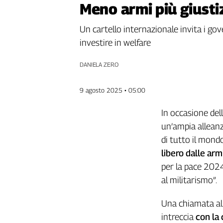
Meno armi più giusti
Genova,
il
Un cartello internazionale invita i gove
sangue
investire in welfare
della
ragione
DANIELA ZERO
120
anni
Cgil
9 agosto 2025 • 05:00
Collettiva
Academy
In occasione de
un’ampia alleanz
Collettiva
di tutto il mond
Play
Rubriche
libero dalle arm
per la pace 2024
Collettiva
Talk
al militarismo”.
La
settimana
Una chiamata all
Collettiva
intreccia
con la 