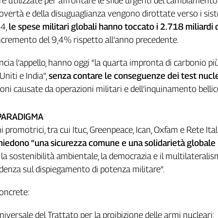
e utilizzate per affrontare le sfide urgenti del cambiamento
 povertà e della disuguaglianza vengono dirottate verso i sis
24,
le spese militari globali hanno toccato i 2.718 miliardi 
incremento del 9,4% rispetto all’anno precedente.
uncia l’appello, hanno oggi “la quarta impronta di carbonio p
Uniti e India”,
senza contare le conseguenze dei test nucle
oni causate da operazioni militari e dell’inquinamento bellic
 PARADIGMA
 promotrici, tra cui Ituc, Greenpeace, Ican, Oxfam e Rete Ita
hiedono “una sicurezza comune e una solidarietà globale
la sostenibilità ambientale, la democrazia e il multilaterali
denza sul dispiegamento di potenza militare”.
concrete:
universale del Trattato per la proibizione delle armi nucleari;