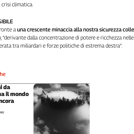
 crisi climatica.
IBILE
fronte a
una crescente minaccia alla nostra sicurezza colle
o, “derivante dalla concentrazione di potere e ricchezza nell
erata tra miliardari e forze politiche di estrema destra”.
che
i da
ma il mondo
ncora
ARO