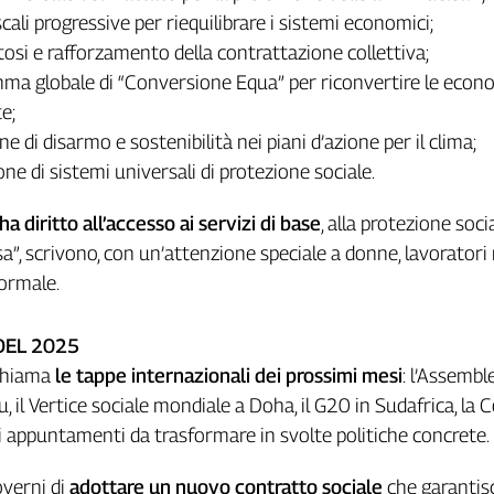
iscali progressive per riequilibrare i sistemi economici;
itosi e rafforzamento della contrattazione collettiva;
ma globale di “Conversione Equa” per riconvertire le econ
e;
ne di disarmo e sostenibilità nei piani d’azione per il clima;
one di sistemi universali di protezione sociale.
a diritto all’accesso ai servizi di base
, alla protezione soci
sa”, scrivono, con un’attenzione speciale a donne, lavoratori
ormale.
DEL 2025
ichiama
le tappe internazionali dei prossimi mesi
: l’Assembl
, il Vertice sociale mondiale a Doha, il G20 in Sudafrica, la 
 appuntamenti da trasformare in svolte politiche concrete.
overni di
adottare un nuovo contratto sociale
che garantisc