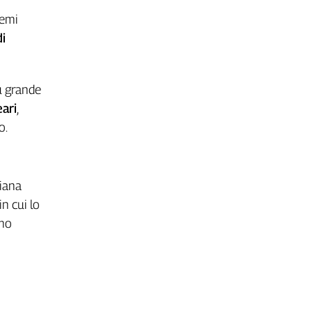
temi
di
iù grande
ari
,
o.
liana
in cui lo
smo