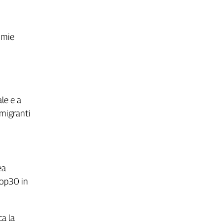
omie
ale e a
 migranti
ea
Cop30 in
a la