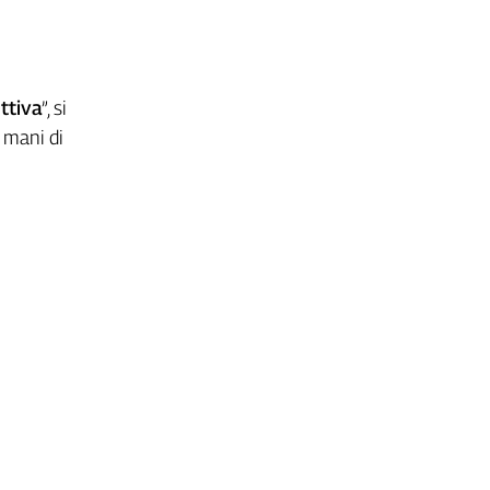
ttiva
”, si
e mani di