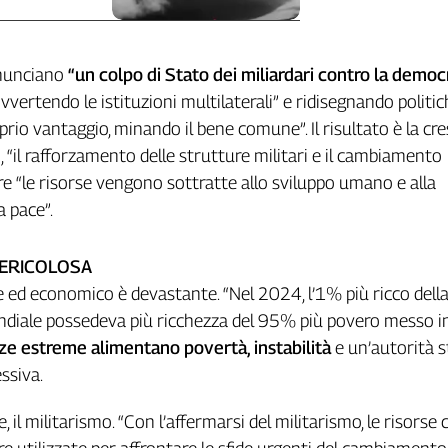
enunciano
“un colpo di Stato dei miliardari contro la democ
vvertendo le istituzioni multilaterali” e ridisegnando politi
rio vantaggio, minando il bene comune”. Il risultato è la cres
, “il rafforzamento delle strutture militari e il cambiamento
re “le risorse vengono sottratte allo sviluppo umano e alla
a pace”.
PERICOLOSA
e ed economico è devastante. “Nel 2024, l’1% più ricco dell
diale possedeva più ricchezza del 95% più povero messo i
ze estreme alimentano povertà, instabilità
e un’autorità s
ssiva.
e, il militarismo. “Con l’affermarsi del militarismo, le risorse 