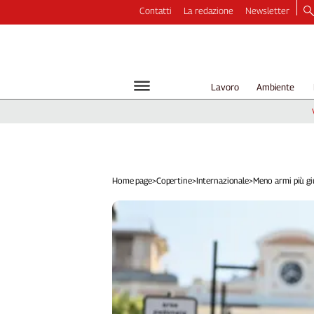
Contatti
La redazione
Newsletter
Video
Podcast
Dirette
Lavoro
Ambiente
Longform
Copertine
Economia
Lavoro
Ambiente
Home page
>
Copertine
>
Internazionale
>
Meno armi più gius
Diritti
Welfare
Italia
Internazionale
Culture
Categorie