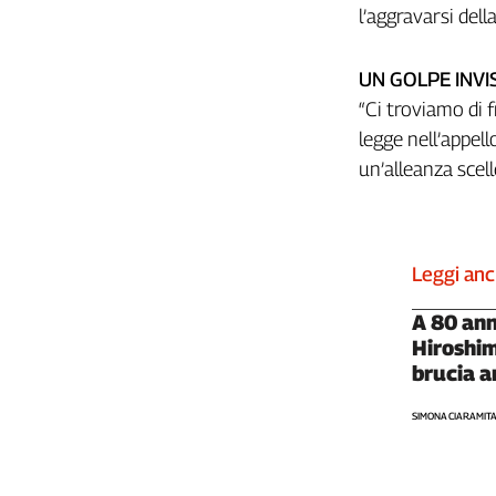
Girasoli
l’aggravarsi della
Il
Sassolino
UN GOLPE INVIS
Linea
“Ci troviamo di 
Economica
legge nell’appell
Tech
It
un’alleanza scell
Easy
Inserti
Idea
Leggi an
Diffusa
A 80 ann
InFlai
Hiroshi
Le
brucia a
trasmissioni
tv
SIMONA CIARAMIT
Work
in
Progress