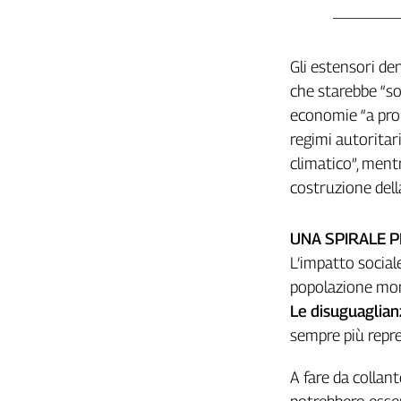
L'Italia
nel
Lavoro
Gli estensori d
che starebbe “so
Territori
economie “a prop
Abruzzo-
regimi autoritari
Molise
climatico”, ment
Alto
costruzione dell
Adige
Basilicata
Calabria
UNA SPIRALE 
Campania
L’impatto social
Emilia-
popolazione mon
Romagna
Le disuguaglian
Friuli
sempre più repre
Venezia
Giulia
A fare da collant
Lazio