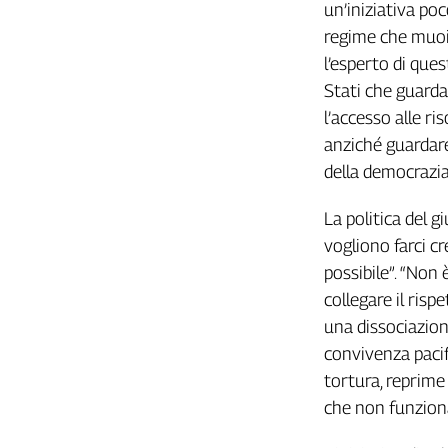
Liguria
un’iniziativa poc
Lombardia
regime che muoio
Marche
l’esperto di ques
Piemonte
Stati che guarda
Puglia
l’accesso alle r
Sardegna
anziché guardare 
Sicilia
della democrazia
Toscana
Trentino
La politica del g
Umbria
vogliono farci cr
Valle
possibile”. “Non 
D'Aosta
collegare il risp
Veneto
una dissociazione
convivenza pacif
Archivio
Storico
tortura, reprime e
1955-
che non funzion
2014