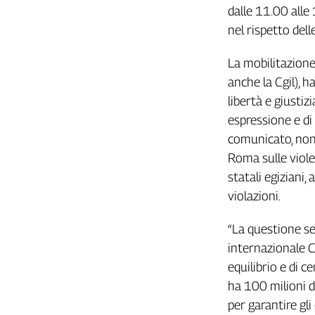
Girasoli
dalle 11.00 alle 
Il
nel rispetto dell
Sassolino
Linea
La mobilitazione
Economica
anche la Cgil), h
Tech
libertà e giustizi
It
Easy
espressione e di
comunicato, non s
Inserti
Roma sulle viole
Idea
statali egiziani, 
Diffusa
violazioni.
InFlai
“La questione se
Le
trasmissioni
internazionale C
tv
equilibrio e di 
Work
ha 100 milioni d
in
per garantire gl
Progress