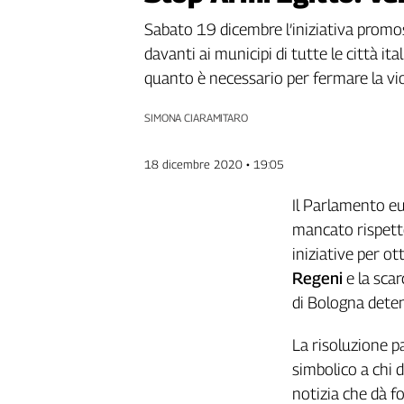
Genova,
Sabato 19 dicembre l’iniziativa promos
il
davanti ai municipi di tutte le città i
sangue
della
quanto è necessario per fermare la viol
ragione
120
SIMONA CIARAMITARO
anni
Cgil
18 dicembre 2020 • 19:05
Collettiva
Academy
Il Parlamento eu
mancato rispetto
Collettiva
iniziative per ot
Play
Rubriche
Regeni
e la sca
di Bologna dete
Collettiva
Talk
La risoluzione 
La
settimana
simbolico a chi d
Collettiva
notizia che dà fo