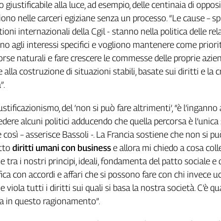
o giustificabile alla luce, ad esempio, delle centinaia di opposi
no nelle carceri egiziane senza un processo. “Le cause – sp
tioni internazionali della Cgil - stanno nella politica delle rel
no agli interessi specifici e vogliono mantenere come priori
isorse naturali e fare crescere le commesse delle proprie azie
alla costruzione di situazioni stabili, basate sui diritti e la c
”.
iustificazionismo, del ‘non si può fare altrimenti’, “è l’inganno 
edere alcuni politici adducendo che quella percorsa è l’unica
è così – asserisce Bassoli -. La Francia sostiene che non si pu
etto
diritti umani con business
e allora mi chiedo a cosa coll
 tra i nostri principi, ideali, fondamenta del patto sociale e 
ica con accordi e affari che si possono fare con chi invece uc
 viola tutti i diritti sui quali si basa la nostra società. C’è q
a in questo ragionamento”.