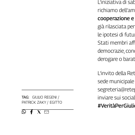
L’iniziativa di s
Cerca
richiamo dell’amb
cooperazione e 
già rilasciata p
Contatti
le ipotesi di fut
Stati membri aff
La
democrazie, cond
redazione
derogare o baratt
Newsletter
L’invito della R
sede municipale d
Social
segreteria@retep
inviare sui socia
TAG:
GIULIO REGENI
PATRICK ZAKY
EGITTO
#VeritàPerGiuli