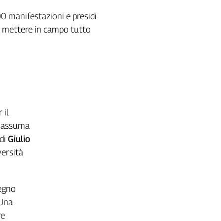
00 manifestazioni e presidi
 di mettere in campo tutto
 il
a assuma
 di
Giulio
versità
tegno
 Una
re