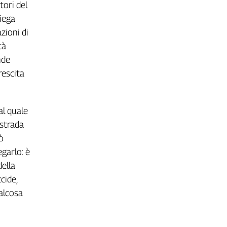
tori del
iega
azioni di
tà
nde
rescita
al quale
 strada
ò
egarlo: è
della
cide,
ualcosa