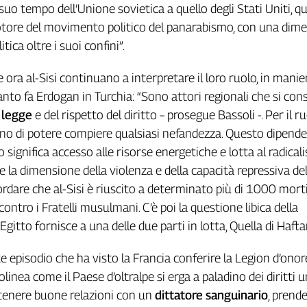
suo tempo dell’Unione sovietica a quello degli Stati Uniti, qu
tore del movimento politico del panarabismo, con una dim
tica oltre i suoi confini”.
ora al-Sisi continuano a interpretare il loro ruolo, in mani
anto fa Erdogan in Turchia: “Sono attori regionali che si con
a legge
e del rispetto del diritto – prosegue Bassoli -. Per il r
no di potere compiere qualsiasi nefandezza. Questo dipende
o significa accesso alle risorse energetiche e lotta al radica
re la dimensione della violenza e della capacità repressiva de
ordare che al-Sisi è riuscito a determinato più di 1000 mort
ntro i Fratelli musulmani. C’è poi la questione libica della
Egitto fornisce a una delle due parti in lotta, Quella di Hafta
e episodio che ha visto la Francia conferire la Legion d’onor
tolinea come il Paese d’oltralpe si erga a paladino dei diritti 
ntenere buone relazioni con un
dittatore sanguinario
, prend