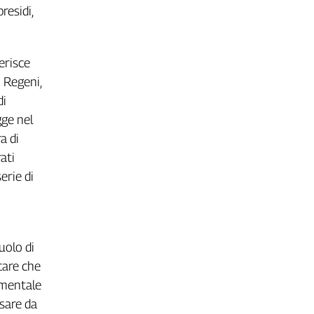
residi,
erisce
o Regeni,
di
gge nel
a di
ati
erie di
uolo di
care che
amentale
ssare da