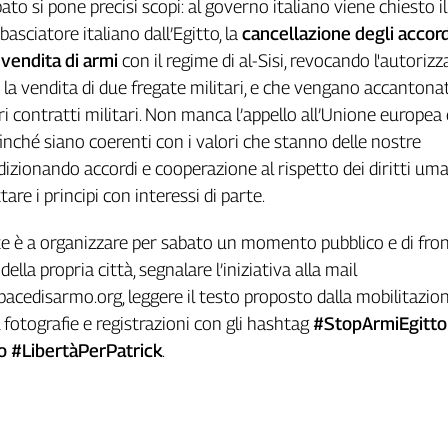
abato si pone precisi scopi: al governo italiano viene chiesto il
asciatore italiano dall’Egitto, la
cancellazione degli accord
vendita di armi
con il regime di al-Sisi, revocando l'autoriz
er la vendita di due fregate militari, e che vengano accantona
uri contratti militari. Non manca l’appello all’Unione europea 
inché siano coerenti con i valori che stanno delle nostre
izionando accordi e cooperazione al rispetto dei diritti um
are i principi con interessi di parte.
ete è a organizzare per sabato un momento pubblico e di fron
ella propria città, segnalare l’iniziativa alla mail
acedisarmo.org, leggere il testo proposto dalla mobilitazio
l fotografie e registrazioni con gli hashtag
#StopArmiEgitto
o #LibertàPerPatrick
.