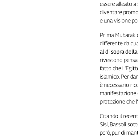
essere alleato a 
L'Italia
diventare promo
nel
Lavoro
e una visione poli
Territori
Prima Mubarak e 
differente da qu
Abruzzo-
Molise
al di sopra dell
Alto
rivestono pensa
Adige
fatto che L’Egitt
Basilicata
islamico. Per da
Calabria
è necessario ric
Campania
manifestazione co
Emilia-
protezione che l’
Romagna
Friuli
Citando il recent
Venezia
Giulia
Sisi, Bassoli sot
Lazio
però, pur di ma