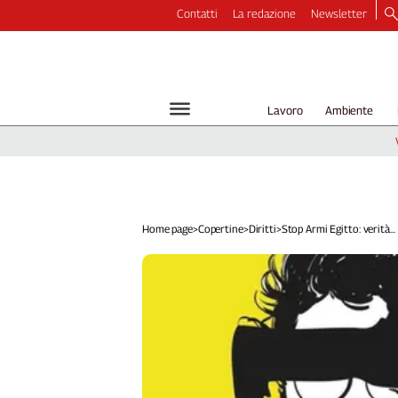
Contatti
La redazione
Newsletter
Video
Podcast
Dirette
Lavoro
Ambiente
Longform
Copertine
Economia
Lavoro
Ambiente
Home page
>
Copertine
>
Diritti
>
Stop Armi Egitto: verità...
Diritti
Welfare
Italia
Internazionale
Culture
Categorie