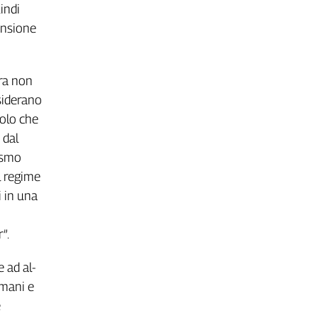
indi
ensione
era non
siderano
uolo che
 dal
lismo
l regime
i in una
r”.
e ad al-
umani e
e