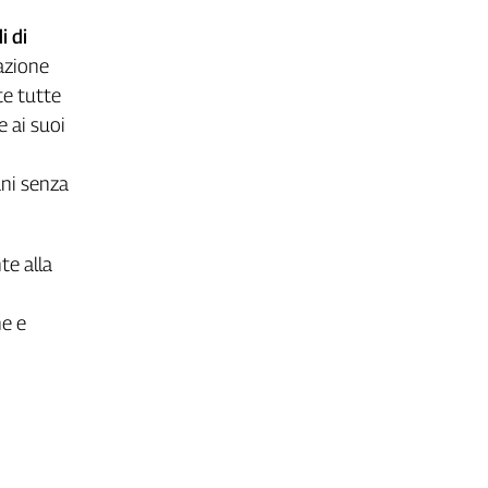
i di
zazione
te tutte
e ai suoi
ani senza
te alla
ne e