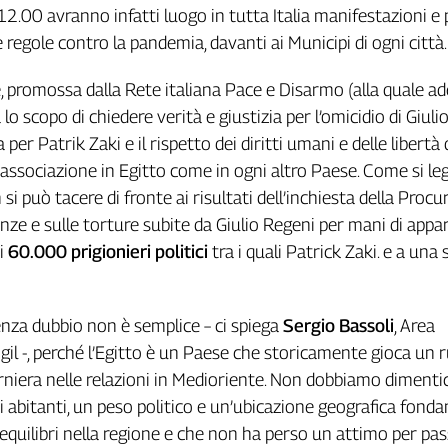
12.00 avranno infatti luogo in tutta Italia manifestazioni e p
e regole contro la pandemia, davanti ai Municipi di ogni città.
, promossa dalla Rete italiana Pace e Disarmo (alla quale ad
a lo scopo di chiedere verità e giustizia per l’omicidio di Giuli
a per Patrik Zaki e il rispetto dei diritti umani e delle libertà 
 associazione in Egitto come in ogni altro Paese. Come si le
i può tacere di fronte ai risultati dell’inchiesta della Procur
nze e sulle torture subite da Giulio Regeni per mani di appar
ai
60.000 prigionieri politici
tra i quali Patrick Zaki. e a una s
nza dubbio non è semplice – ci spiega
Sergio Bassoli
, Area
gil -, perché l’Egitto è un Paese che storicamente gioca un r
cerniera nelle relazioni in Medioriente. Non dobbiamo dimenti
i abitanti, un peso politico e un’ubicazione geografica fond
i equilibri nella regione e che non ha perso un attimo per pa