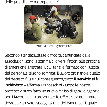
delle grandi aree metropolitane”.
L'Italia
nel
Lavoro
Territori
Abruzzo-
Molise
Alto
DAnilo Balducci - Agenzia Sintesi
Adige
Secondo il sindacalista le difficoltà denunciate dalle
Basilicata
associazioni sono la somma di diversi fattori: alle pratiche
Calabria
di emersione arretrate, il cui iter si è fermato con l’uscita
Campania
del personale, si sono sommati il lavoro ordinario e quello
Emilia-
del decreto flussi. “Di conseguenza, tutto
il servizio si è
Romagna
inchiodato
– afferma Franceschini -. Dopo le nostre
Friuli
proteste è stato fatto un nuovo avviso di gara, le agenzie
Venezia
Giulia
per il lavoro hanno presentato le offerte, tra non molto
Lazio
dovrebbe arrivare l’assegnazione del bando per il quale