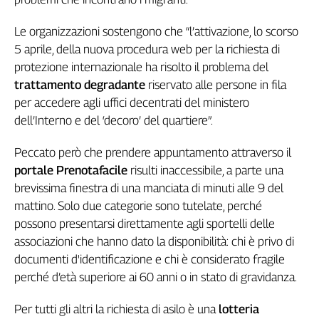
Genova,
il
Le organizzazioni sostengono che “l’attivazione, lo scorso
sangue
5 aprile, della nuova procedura web per la richiesta di
della
protezione internazionale ha risolto il problema del
ragione
trattamento degradante
riservato alle persone in fila
120
per accedere agli uffici decentrati del ministero
anni
dell’Interno e del ‘decoro’ del quartiere”.
Cgil
Collettiva
Peccato però che prendere appuntamento attraverso il
Academy
portale Prenotafacile
risulti inaccessibile, a parte una
brevissima finestra di una manciata di minuti alle 9 del
Collettiva
Play
mattino. Solo due categorie sono tutelate, perché
Rubriche
possono presentarsi direttamente agli sportelli delle
Collettiva
associazioni che hanno dato la disponibilità: chi è privo di
Talk
documenti d'identificazione e chi è considerato fragile
La
perché d’età superiore ai 60 anni o in stato di gravidanza.
settimana
Collettiva
Per tutti gli altri la richiesta di asilo è una
lotteria