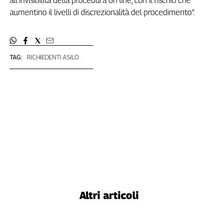
all’invisibilità della procedura on line, con il rischio che
Cerca
aumentino il livelli di discrezionalità del procedimento”.
Contatti
TAG:
RICHIEDENTI ASILO
La
redazione
Newsletter
Social
Altri articoli