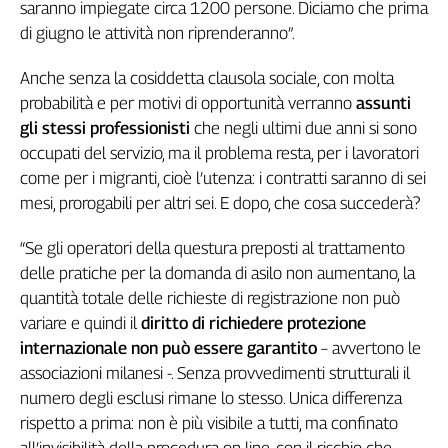
Liguria
saranno impiegate circa 1200 persone. Diciamo che prima
Lombardia
di giugno le attività non riprenderanno”.
Marche
Anche senza la cosiddetta clausola sociale, con molta
Piemonte
probabilità e per motivi di opportunità verranno
assunti
Puglia
gli stessi professionisti
che negli ultimi due anni si sono
Sardegna
occupati del servizio, ma il problema resta, per i lavoratori
Sicilia
come per i migranti, cioè l’utenza: i contratti saranno di sei
Toscana
mesi, prorogabili per altri sei. E dopo, che cosa succederà?
Trentino
Umbria
“Se gli operatori della questura preposti al trattamento
Valle
delle pratiche per la domanda di asilo non aumentano, la
D'Aosta
quantità totale delle richieste di registrazione non può
Veneto
variare e quindi il
diritto di richiedere protezione
internazionale non può essere garantito
– avvertono le
Archivio
associazioni milanesi -. Senza provvedimenti strutturali il
Storico
1955-
numero degli esclusi rimane lo stesso. Unica differenza
2014
rispetto a prima: non è più visibile a tutti, ma confinato