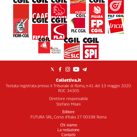
Collettiva.it
Testata registrata presso il Tribunale di Roma, n.41 del 13 maggio 2020.
ROC 34305
Direttore responsabile
Stefano Milani
Editore
FUTURA SRL, Corso d’Italia 27 00198 Roma
Chi siamo
La redazione
Contatti