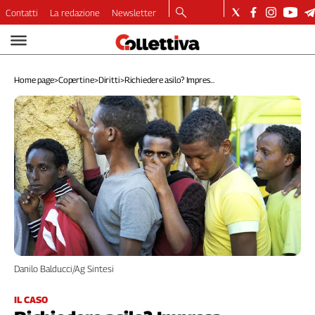
Contatti
La redazione
Newsletter
Video
Podcast
Home page
>
Copertine
>
Diritti
>
Richiedere asilo? Impres...
Dirette
Longform
Copertine
Economia
Lavoro
Ambiente
Diritti
Welfare
Italia
Internazionale
Danilo Balducci/Ag Sintesi
Culture
Categorie
IL CASO