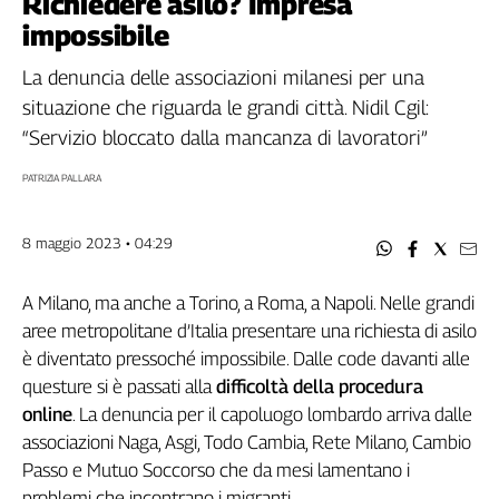
Richiedere asilo? Impresa
Filcams
impossibile
Filctem
Fillea
La denuncia delle associazioni milanesi per una
Filt
situazione che riguarda le grandi città. Nidil Cgil:
Fiom
“Servizio bloccato dalla mancanza di lavoratori”
Fisac
PATRIZIA PALLARA
Flai
Flc
8 maggio 2023 • 04:29
Fp
Nidil
A Milano, ma anche a Torino, a Roma, a Napoli. Nelle grandi
Slc
aree metropolitane d’Italia presentare una richiesta di asilo
Spi
è diventato pressoché impossibile. Dalle code davanti alle
Inca
questure si è passati alla
difficoltà della procedura
Caaf
online
. La denuncia per il capoluogo lombardo arriva dalle
Speciali
associazioni Naga, Asgi, Todo Cambia, Rete Milano, Cambio
Passo e Mutuo Soccorso che da mesi lamentano i
G8
problemi che incontrano i migranti.
di