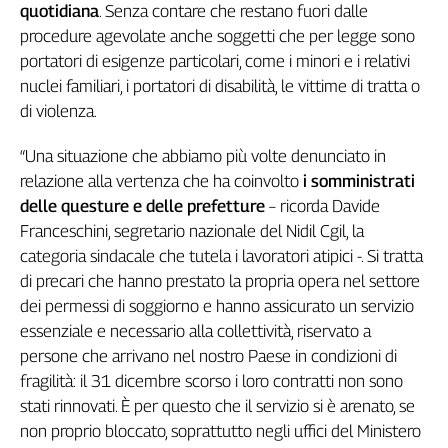
Girasoli
quotidiana
. Senza contare che restano fuori dalle
Il
procedure agevolate anche soggetti che per legge sono
Sassolino
portatori di esigenze particolari, come i minori e i relativi
Linea
nuclei familiari, i portatori di disabilità, le vittime di tratta o
Economica
di violenza.
Tech
It
“Una situazione che abbiamo più volte denunciato in
Easy
relazione alla vertenza che ha coinvolto
i somministrati
delle questure e delle prefetture
– ricorda Davide
Inserti
Franceschini, segretario nazionale del Nidil Cgil, la
Idea
categoria sindacale che tutela i lavoratori atipici -. Si tratta
Diffusa
di precari che hanno prestato la propria opera nel settore
InFlai
dei permessi di soggiorno e hanno assicurato un servizio
essenziale e necessario alla collettività, riservato a
Le
trasmissioni
persone che arrivano nel nostro Paese in condizioni di
tv
fragilità: il 31 dicembre scorso i loro contratti non sono
Work
stati rinnovati. È per questo che il servizio si è arenato, se
in
non proprio bloccato, soprattutto negli uffici del Ministero
Progress