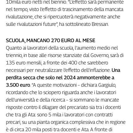
Girasoli
10mila euro netti nel biennio. “L’effetto sarà permanente
nel tempo, visto l’effetto di trascinamento della mancata
Il
Sassolino
rivalutazione, che si ripercuoterà negativamente anche
Linea
sulle rivalutazioni future”, ha sottolineato Bressan.
Economica
Tech
SCUOLA, MANCANO 270 EURO AL MESE
It
Quanto ai lavoratori della scuola, l’aumento medio nel
Easy
triennio, in base alle risorse stanziate dal Governo, sarà di
Inserti
135 euro mensili, a fronte dei 400 che sarebbero
necessari per neutralizzare l’effetto dell’inflazione.
Una
Idea
perdita secca che solo nel 2024 ammonterebbe a
Diffusa
3.500 euro
. “A queste motivazioni – dichiara Gargiulo,
InFlai
ricordando che lo sciopero riguarda anche i lavoratori
Le
dell’università e della ricerca – si sommano le mancate
trasmissioni
risposte contro il dilagare del precariato sia tra i docenti
tv
che tra gli Ata: sono 5 mila i lavoratori con contratti
Work
precari, su una pianta organica complessiva che in regione
in
è di circa 20 mila posti tra docenti e Ata. A fronte di
Progress