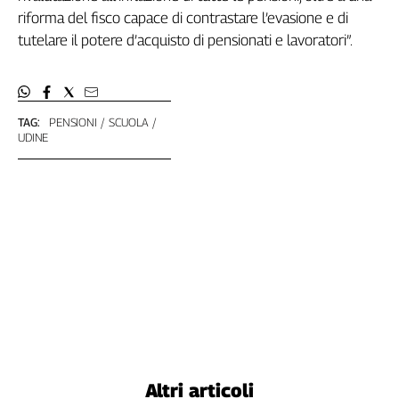
Liguria
riforma del fisco capace di contrastare l’evasione e di
Lombardia
tutelare il potere d’acquisto di pensionati e lavoratori”.
Marche
Piemonte
Puglia
Sardegna
TAG:
PENSIONI
SCUOLA
UDINE
Sicilia
Toscana
Trentino
Umbria
Valle
D'Aosta
Veneto
Archivio
Storico
1955-
2014
Altri articoli