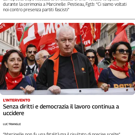
durante la cerimonia a Marcinelle. Pestieau, Fgtb: “Ci siamo voltati
noi contro presenza partiti fascisti”
L'INTERVENTO
Senza diritti e democrazia il lavoro continua a
uccidere
LUC TRIANGLE
“Marcinelle non fu una fatalità ma il risultato di precise scelte”.