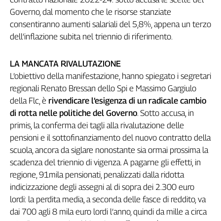
Genova,
Governo, dal momento che le risorse stanziate
il
consentiranno aumenti salariali del 5,8%, appena un terzo
sangue
dell’inflazione subita nel triennio di riferimento.
della
ragione
LA MANCATA RIVALUTAZIONE
120
anni
L’obiettivo della manifestazione, hanno spiegato i segretari
Cgil
regionali Renato Bressan dello Spi e Massimo Gargiulo
Collettiva
della Flc, è
rivendicare l’esigenza di un radicale cambio
Academy
di rotta nelle politiche del Governo
. Sotto accusa, in
primis, la conferma dei tagli alla rivalutazione delle
Collettiva
pensioni e il sottofinanziamento del nuovo contratto della
Play
Rubriche
scuola, ancora da siglare nonostante sia ormai prossima la
scadenza del triennio di vigenza. A pagarne gli effetti, in
Collettiva
regione, 91mila pensionati, penalizzati dalla ridotta
Talk
indicizzazione degli assegni al di sopra dei 2.300 euro
La
lordi: la perdita media, a seconda delle fasce di reddito, va
settimana
Collettiva
dai 700 agli 8 mila euro lordi l’anno, quindi da mille a circa