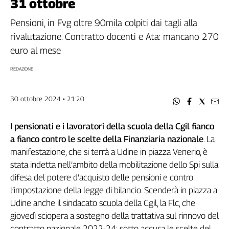
31 ottobre
Filcams
Filctem
Pensioni, in Fvg oltre 90mila colpiti dai tagli alla
Fillea
rivalutazione. Contratto docenti e Ata: mancano 270
Filt
euro al mese
Fiom
REDAZIONE
Fisac
Flai
30 ottobre 2024 • 21:20
Flc
Fp
I pensionati e i lavoratori della scuola della Cgil fianco
Nidil
a fianco contro le scelte della Finanziaria nazionale
. La
Slc
manifestazione, che si terrà a Udine in piazza Venerio, è
Spi
stata indetta nell’ambito della mobilitazione dello Spi sulla
Inca
difesa del potere d’acquisto delle pensioni e contro
Caaf
l’impostazione della legge di bilancio. Scenderà in piazza a
Speciali
Udine anche il sindacato scuola della Cgil, la Flc, che
giovedì sciopera a sostegno della trattativa sul rinnovo del
G8
contratto nazionale 2022-24: sotto accusa le scelte del
di