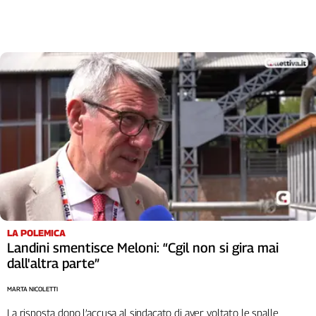
Cerca
Contatti
La
redazione
Newsletter
Social
LA POLEMICA
Landini smentisce Meloni: “Cgil non si gira mai
dall'altra parte”
MARTA NICOLETTI
La risposta dopo l’accusa al sindacato di aver voltato le spalle