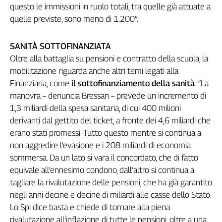
questo le immissioni in ruolo totali, tra quelle già attuate a
L'Italia
quelle previste, sono meno di 1.200”.
nel
Lavoro
SANITÀ SOTTOFINANZIATA
Territori
Oltre alla battaglia su pensioni e contratto della scuola, la
Abruzzo-
mobilitazione riguarda anche altri temi legati alla
Molise
Finanziaria, come
il sottofinanziamento della sanità
: “La
Alto
manovra – denuncia Bressan – prevede un incremento di
Adige
1,3 miliardi della spesa sanitaria, di cui 400 milioni
Basilicata
derivanti dal gettito del ticket, a fronte dei 4,6 miliardi che
Calabria
erano stati promessi. Tutto questo mentre si continua a
Campania
non aggredire l’evasione e i 208 miliardi di economia
Emilia-
sommersa. Da un lato si vara il concordato, che di fatto
Romagna
equivale all’ennesimo condono, dall’altro si continua a
Friuli
tagliare la rivalutazione delle pensioni, che ha già garantito
Venezia
negli anni decine e decine di miliardi alle casse dello Stato.
Giulia
Lo Spi dice basta e chiede di tornare alla piena
Lazio
rivalutazione all’inflazione di tutte le pensioni, oltre a una