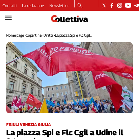
Contatti
La redazione
Newsletter
Video
Podcast
Home page
>
Copertine
>
Diritti
>
La piazza Spi e Flc Cgil...
Dirette
Longform
Copertine
Economia
Lavoro
Ambiente
Diritti
Welfare
Italia
Internazionale
Culture
FRIULI VENEZIA GIULIA
La piazza Spi e Flc Cgil a Udine il
Categorie