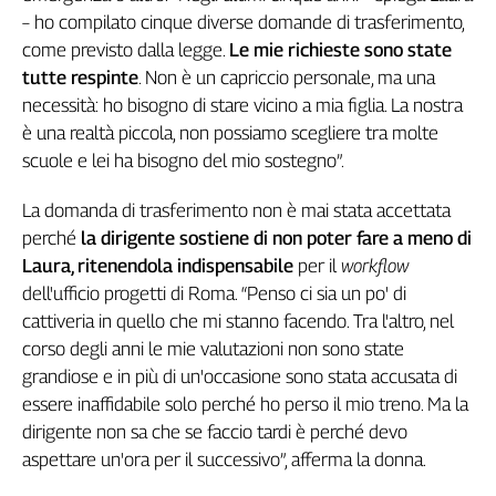
Girasoli
– ho compilato cinque diverse domande di trasferimento,
Il
come previsto dalla legge.
Le mie richieste sono state
Sassolino
tutte respinte
. Non è un capriccio personale, ma una
Linea
necessità: ho bisogno di stare vicino a mia figlia. La nostra
Economica
è una realtà piccola, non possiamo scegliere tra molte
Tech
scuole e lei ha bisogno del mio sostegno”.
It
Easy
La domanda di trasferimento non è mai stata accettata
Inserti
perché
la dirigente sostiene di non poter fare a meno di
Laura, ritenendola indispensabile
per il
workflow
Idea
dell'ufficio progetti di Roma. “Penso ci sia un po' di
Diffusa
cattiveria in quello che mi stanno facendo. Tra l'altro, nel
InFlai
corso degli anni le mie valutazioni non sono state
Le
grandiose e in più di un'occasione sono stata accusata di
trasmissioni
essere inaffidabile solo perché ho perso il mio treno. Ma la
tv
dirigente non sa che se faccio tardi è perché devo
Work
aspettare un'ora per il successivo”, afferma la donna.
in
Progress