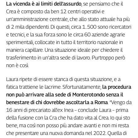
La vicenda è ai limiti dell'assurdo
, se pensiamo che il
L'Italia
Crea è composto da ben 12 centri operativi e
nel
un’amministrazione centrale, che allo stato attuale ha più
Lavoro
di 2 mila dipendenti. Di questi, circa 1..500 sono ricercatori
Territori
e tecnici, e la sua forza sono le circa 60 aziende agrarie
sperimentali, collocate in tutto il territorio nazionale in
Abruzzo-
maniera capillare. Una situazione ideale per chiedere il
Molise
trasferimento in un'altra sede di lavoro. Purtroppo però
Alto
Adige
non è così.
Basilicata
Laura ripete di essere stanca di questa situazione, e a
Calabria
fatica trattiene le lacrime. Sfortunatamente,
la procedura
Campania
non può arrivare alla sede di Monterotondo senza il
Emilia-
benestare di chi dovrebbe ascoltarla a Roma
. “Vengo da
Romagna
16 anni di precariato all'ex Inea – conclude Laura – prima
Friuli
Venezia
della fusione con la Cra che ha dato vita al Crea. Io qui sto
Giulia
bene, ma così non posso più andare avanti e non mi resta
Lazio
che presentare una nuova domanda nel 2022. Quella di