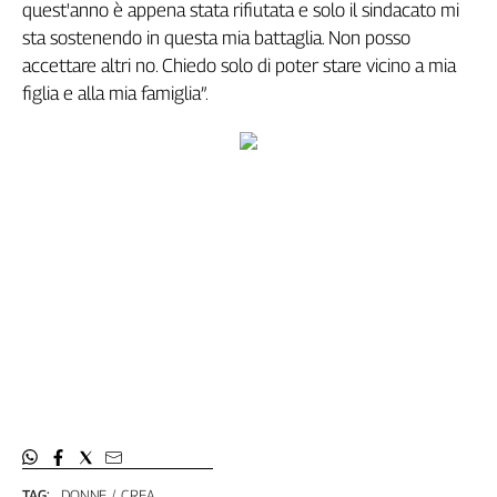
Liguria
quest'anno è appena stata rifiutata e solo il sindacato mi
Lombardia
sta sostenendo in questa mia battaglia. Non posso
Marche
accettare altri no. Chiedo solo di poter stare vicino a mia
figlia e alla mia famiglia”.
Piemonte
Puglia
Sardegna
Sicilia
Toscana
Trentino
Umbria
Valle
D'Aosta
Veneto
Archivio
Storico
1955-
2014
TAG:
DONNE
CREA