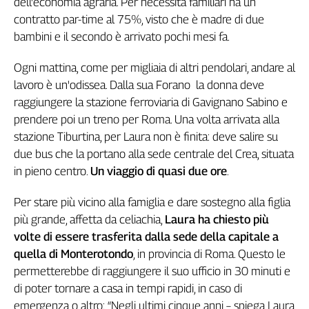
dell'economia agraria. Per necessità familiari ha un
Genova,
contratto par-time al 75%, visto che è madre di due
il
bambini e il secondo è arrivato pochi mesi fa.
sangue
della
Ogni mattina, come per migliaia di altri pendolari, andare al
ragione
lavoro è un'odissea. Dalla sua Forano la donna deve
120
raggiungere la stazione ferroviaria di Gavignano Sabino e
anni
prendere poi un treno per Roma. Una volta arrivata alla
Cgil
stazione Tiburtina, per Laura non è finita: deve salire su
Collettiva
Academy
due bus che la portano alla sede centrale del Crea, situata
in pieno centro.
Un viaggio di quasi due ore
.
Collettiva
Play
Per stare più vicino alla famiglia e dare sostegno alla figlia
Rubriche
più grande, affetta da celiachia,
Laura ha chiesto più
Collettiva
volte di essere trasferita dalla sede della capitale a
Talk
quella di Monterotondo
, in provincia di Roma. Questo le
La
permetterebbe di raggiungere il suo ufficio in 30 minuti e
settimana
di poter tornare a casa in tempi rapidi, in caso di
Collettiva
emergenza o altro: “Negli ultimi cinque anni – spiega Laura