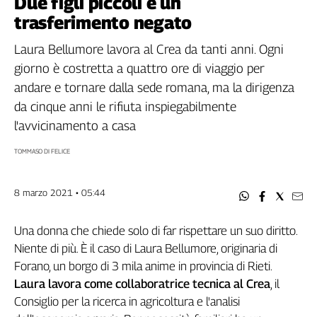
Due figli piccoli e un
Filcams
trasferimento negato
Filctem
Fillea
Laura Bellumore lavora al Crea da tanti anni. Ogni
Filt
giorno è costretta a quattro ore di viaggio per
Fiom
andare e tornare dalla sede romana, ma la dirigenza
Fisac
da cinque anni le rifiuta inspiegabilmente
Flai
l'avvicinamento a casa
Flc
TOMMASO DI FELICE
Fp
Nidil
Slc
8 marzo 2021 • 05:44
Spi
Inca
Una donna che chiede solo di far rispettare un suo diritto.
Niente di più. È il caso di Laura Bellumore, originaria di
Caaf
Forano, un borgo di 3 mila anime in provincia di Rieti.
Speciali
Laura lavora come collaboratrice tecnica al Crea
, il
Consiglio per la ricerca in agricoltura e l'analisi
G8
di