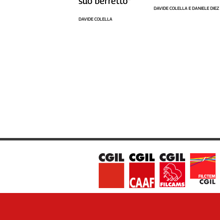
suo berretto”
Liguria
DAVIDE COLELLA E DANIELE DIEZ
Lombardia
DAVIDE COLELLA
Marche
Piemonte
Puglia
Sardegna
Sicilia
Toscana
Trentino
Umbria
Valle
D'Aosta
Veneto
Archivio
Storico
1955-
2014