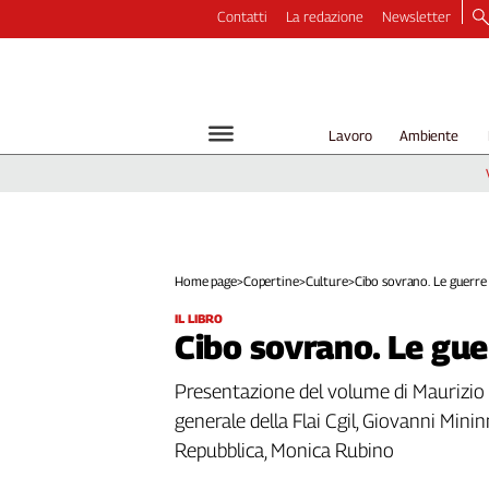
Contatti
La redazione
Newsletter
Video
Podcast
Dirette
Lavoro
Ambiente
Longform
Copertine
Economia
Lavoro
Ambiente
Home page
>
Copertine
>
Culture
>
Cibo sovrano. Le guerre .
Diritti
IL LIBRO
Welfare
Cibo sovrano. Le gue
Italia
Presentazione del volume di Maurizio Ma
Internazionale
Culture
generale della Flai Cgil, Giovanni Mininn
Repubblica, Monica Rubino
Categorie