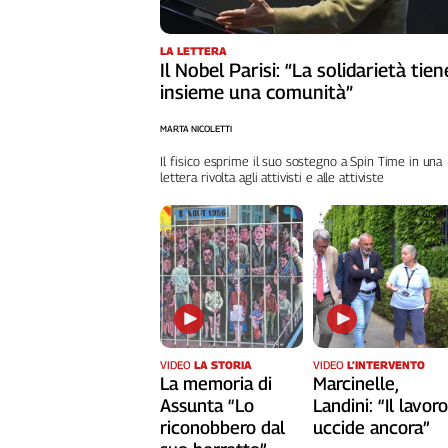
L'Italia
nel
LA LETTERA
Lavoro
Il Nobel Parisi: “La solidarietà tien
insieme una comunità”
Territori
MARTA NICOLETTI
Abruzzo-
Il fisico esprime il suo sostegno a Spin Time in una
Molise
lettera rivolta agli attivisti e alle attiviste
Alto
Adige
Basilicata
Calabria
Campania
Emilia-
Romagna
Friuli
VIDEO
LA STORIA
VIDEO
L’INTERVENTO
Venezia
La memoria di
Marcinelle,
Giulia
Assunta “Lo
Landini: “Il lavor
riconobbero dal
uccide ancora”
Lazio