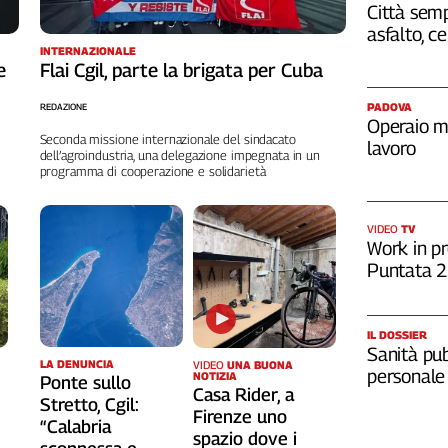
Città semp
asfalto, c
INTERNAZIONALE
e
Flai Cgil, parte la brigata per Cuba
PADOVA
REDAZIONE
Operaio m
Seconda missione internazionale del sindacato
lavoro
dell’agroindustria, una delegazione impegnata in un
programma di cooperazione e solidarietà
VIDEO
TV
Work in pr
Puntata 
IL DOSSIER
Sanità pub
LA DENUNCIA
VIDEO
UNA BUONA
personale
NOTIZIA
Ponte sullo
Casa Rider, a
Stretto, Cgil:
o
Firenze uno
“Calabria
spazio dove i