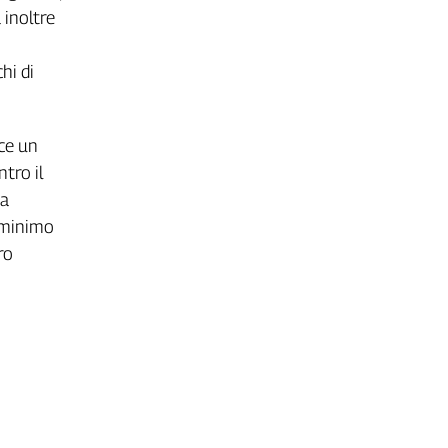
 inoltre
hi di
sce un
tro il
na
o minimo
ro