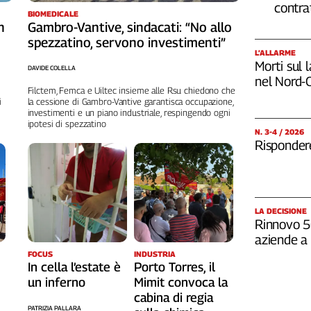
contra
BIOMEDICALE
Gambro-Vantive, sindacati: “No allo
n
spezzatino, servono investimenti”
L’ALLARME
Morti sul 
DAVIDE COLELLA
nel Nord-
Filctem, Femca e Uiltec insieme alle Rsu chiedono che
la cessione di Gambro-Vantive garantisca occupazione,
i
investimenti e un piano industriale, respingendo ogni
ipotesi di spezzatino
N. 3-4 / 2026
Rispondere
LA DECISIONE
Rinnovo 5G
aziende a 
FOCUS
INDUSTRIA
In cella l’estate è
Porto Torres, il
un inferno
Mimit convoca la
cabina di regia
PATRIZIA PALLARA