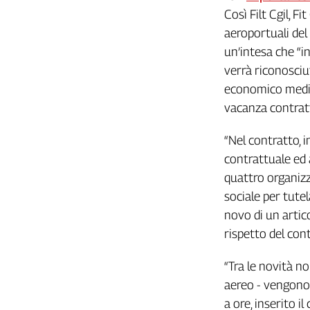
Filcams
Così Filt Cgil, F
Filctem
aeroportuali del
Fillea
un’intesa che “in
Filt
verrà riconosciu
Fiom
economico medio
Fisac
vacanza contratt
Flai
Flc
“Nel contratto, 
Fp
contrattuale ed 
Nidil
quattro organizz
Slc
sociale per tutela
Spi
novo di un artic
Inca
rispetto del cont
Caaf
“Tra le novità no
Speciali
aereo - vengono r
G8
a ore, inserito i
di