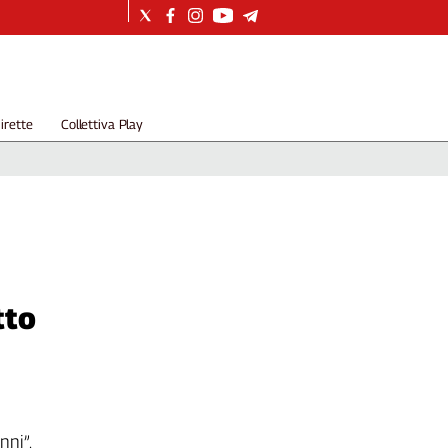
irette
Collettiva Play
tto
nni”.