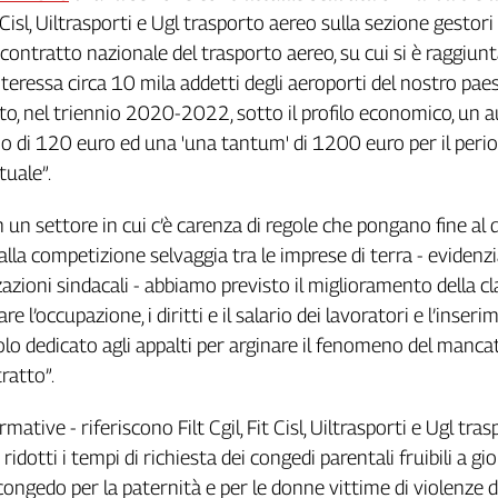
it Cisl, Uiltrasporti e Ugl trasporto aereo sulla sezione gestori
 contratto nazionale del trasporto aereo, su cui si è raggiunt
teressa circa 10 mila addetti degli aeroporti del nostro paes
to, nel triennio 2020-2022, sotto il profilo economico, un
 di 120 euro ed una 'una tantum' di 1200 euro per il perio
uale”.
in un settore in cui c’è carenza di regole che pongano fine a
alla competizione selvaggia tra le imprese di terra - evidenz
azioni sindacali - abbiamo previsto il miglioramento della c
re l’occupazione, i diritti e il salario dei lavoratori e l’inser
olo dedicato agli appalti per arginare il fenomeno del manca
ratto”.
rmative - riferiscono Filt Cgil, Fit Cisl, Uiltrasporti e Ugl tra
idotti i tempi di richiesta dei congedi parentali fruibili a gi
l congedo per la paternità e per le donne vittime di violenze d