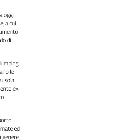
a oggi
e, a cui
 aumento
do di
l dumping
iano le
lausola
imento ex
to
sporto
ornate ed
i genere,