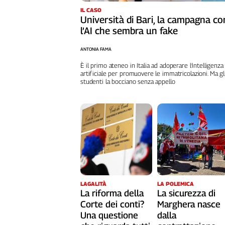
L'Italia
IL CASO
Università di Bari, la campagna co
nel
l’AI che sembra un fake
Lavoro
ANTONIA FAMA
Territori
È il primo ateneo in Italia ad adoperare l’intelligenza
Abruzzo-
artificiale per promuovere le immatricolazioni. Ma gl
Molise
studenti la bocciano senza appello
Alto
Adige
Basilicata
Calabria
Campania
Emilia-
Romagna
Friuli
LAGALITÀ
LA POLEMICA
Venezia
La riforma della
La sicurezza di
Giulia
Corte dei conti?
Marghera nasce
Una questione
dalla
Lazio