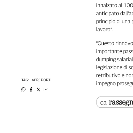
innalzato al 100
Genova,
il
anticipato dall’a
sangue
principio di una 
della
lavoro”.
ragione
120
"Questo rinnovo 
anni
importante passo
Cgil
dumping salarial
Collettiva
Academy
legislazione di 
retributivo e nor
Collettiva
TAG:
AEROPORTI
impegno proseguir
Play
Rubriche
Collettiva
Talk
La
settimana
Collettiva