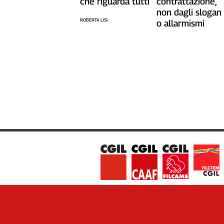
che riguarda tutti
contrattazione,
Liguria
non dagli slogan
Lombardia
ROBERTA LISI
o allarmismi
Marche
Piemonte
Puglia
Sardegna
Sicilia
Toscana
Trentino
Umbria
Valle
D'Aosta
Veneto
Archivio
Storico
1955-
2014