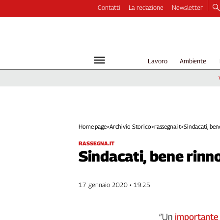
Contatti
La redazione
Newsletter
Video
Podcast
Dirette
Lavoro
Ambiente
Longform
Copertine
Economia
Lavoro
Ambiente
Home page
>
Archivio Storico
>
rassegna.it
>
Sindacati, bene
Diritti
RASSEGNA.IT
Welfare
Sindacati, bene rinn
Italia
Internazionale
17 gennaio 2020 • 19:25
Culture
Categorie
“Un
importante