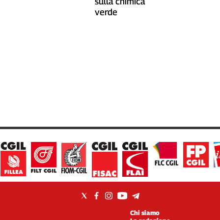
sulla chimica
verde
Chi siamo