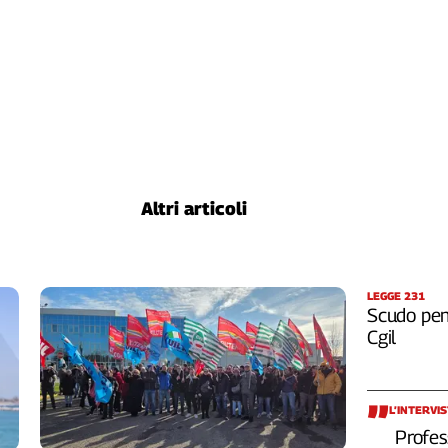
Altri articoli
LEGGE 231
Scudo pena
Cgil
L’INTERVI
Profes