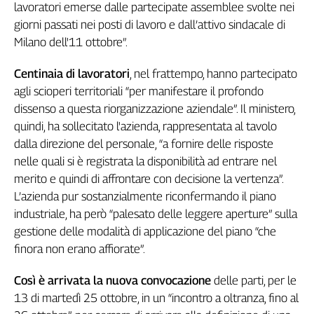
Girasoli
lavoratori emerse dalle partecipate assemblee svolte nei
Il
giorni passati nei posti di lavoro e dall’attivo sindacale di
Sassolino
Milano dell'11 ottobre”.
Linea
Economica
Centinaia di lavoratori
, nel frattempo, hanno partecipato
Tech
agli scioperi territoriali “per manifestare il profondo
It
dissenso a questa riorganizzazione aziendale”. Il ministero,
Easy
quindi, ha sollecitato l'azienda, rappresentata al tavolo
dalla direzione del personale, “a fornire delle risposte
Inserti
nelle quali si è registrata la disponibilità ad entrare nel
Idea
merito e quindi di affrontare con decisione la vertenza”.
Diffusa
L’azienda pur sostanzialmente riconfermando il piano
InFlai
industriale, ha però “palesato delle leggere aperture” sulla
gestione delle modalità di applicazione del piano “che
Le
trasmissioni
finora non erano affiorate”.
tv
Così è arrivata la nuova convocazione
delle parti, per le
Work
in
13 di martedì 25 ottobre, in un “incontro a oltranza, fino al
Progress