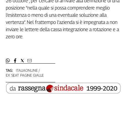
26 ottobre”, per cercare di arrivare alla definizione di una
L'Italia
posizione “nella quale si possa comprendere meglio
nel
l’esistenza o meno di una eventuale soluzione alla
Lavoro
vertenza”. Nel frattempo l’azienda si è impegnata a non
inviare le lettere della cassa integrazione a rotazione e a
Territori
zero ore.
Abruzzo-
Molise
Alto
Adige
Basilicata
TAG:
ITALIAONLINE
Calabria
EX SEAT PAGINE GIALLE
Campania
Emilia-
Romagna
Friuli
Venezia
Giulia
Lazio