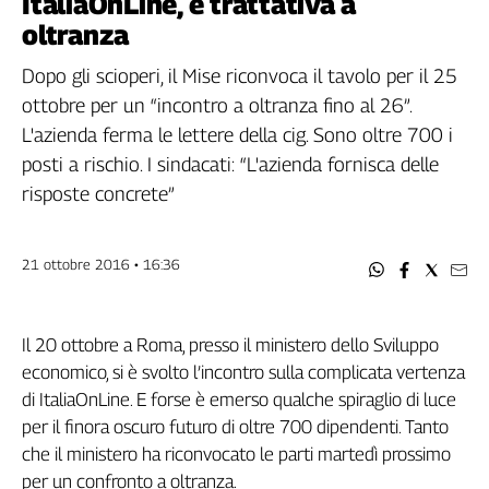
ItaliaOnLine, è trattativa a
Filcams
oltranza
Filctem
Fillea
Dopo gli scioperi, il Mise riconvoca il tavolo per il 25
Filt
ottobre per un “incontro a oltranza fino al 26”.
Fiom
L'azienda ferma le lettere della cig. Sono oltre 700 i
Fisac
posti a rischio. I sindacati: “L'azienda fornisca delle
Flai
risposte concrete”
Flc
Fp
21 ottobre 2016 • 16:36
Nidil
Slc
Spi
Il 20 ottobre a Roma, presso il ministero dello Sviluppo
Inca
economico, si è svolto l’incontro sulla complicata vertenza
Caaf
di ItaliaOnLine. E forse è emerso qualche spiraglio di luce
per il finora oscuro futuro di oltre 700 dipendenti. Tanto
Speciali
che il ministero ha riconvocato le parti martedì prossimo
G8
per un confronto a oltranza.
di