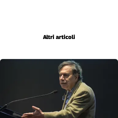
Liguria
Lombardia
Marche
Piemonte
Puglia
Sardegna
Altri articoli
Sicilia
Toscana
Trentino
Umbria
Valle
D'Aosta
Veneto
Archivio
Storico
1955-
2014