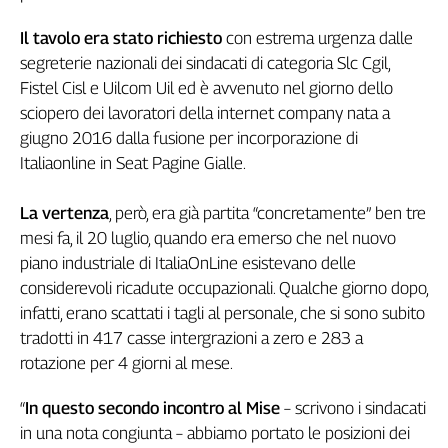
Genova,
Il tavolo era stato richiesto
con estrema urgenza dalle
il
segreterie nazionali dei sindacati di categoria Slc Cgil,
sangue
della
Fistel Cisl e Uilcom Uil ed è avvenuto nel giorno dello
ragione
sciopero dei lavoratori della internet company nata a
120
giugno 2016 dalla fusione per incorporazione di
anni
Italiaonline in Seat Pagine Gialle.
Cgil
Collettiva
La vertenza
, però, era già partita “concretamente” ben tre
Academy
mesi fa, il 20 luglio, quando era emerso che nel nuovo
piano industriale di ItaliaOnLine esistevano delle
Collettiva
Play
considerevoli ricadute occupazionali. Qualche giorno dopo,
Rubriche
infatti, erano scattati i tagli al personale, che si sono subito
tradotti in 417 casse intergrazioni a zero e 283 a
Collettiva
Talk
rotazione per 4 giorni al mese.
La
settimana
“
In questo secondo incontro al Mise
– scrivono i sindacati
Collettiva
in una nota congiunta – abbiamo portato le posizioni dei