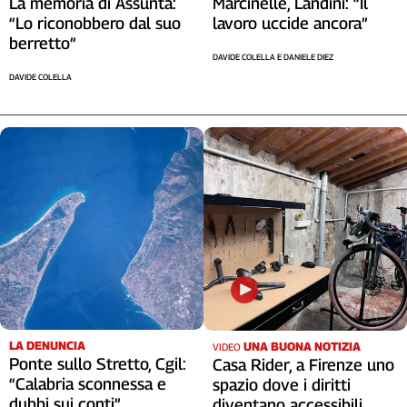
La memoria di Assunta:
Marcinelle, Landini: “Il
“Lo riconobbero dal suo
lavoro uccide ancora”
berretto”
DAVIDE COLELLA E DANIELE DIEZ
DAVIDE COLELLA
LA DENUNCIA
UNA BUONA NOTIZIA
VIDEO
Ponte sullo Stretto, Cgil:
Casa Rider, a Firenze uno
“Calabria sconnessa e
spazio dove i diritti
dubbi sui conti”
diventano accessibili