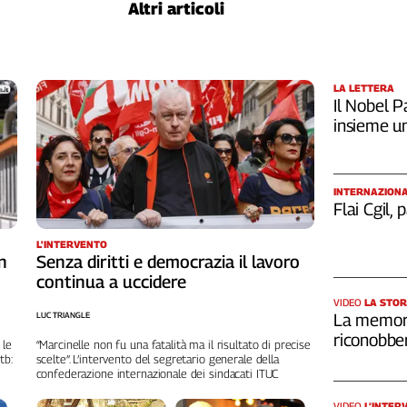
Altri articoli
LA LETTERA
Il Nobel Pa
insieme u
INTERNAZION
Flai Cgil,
L'INTERVENTO
n
Senza diritti e democrazia il lavoro
continua a uccidere
VIDEO
LA STOR
LUC TRIANGLE
La memori
riconobber
 le
“Marcinelle non fu una fatalità ma il risultato di precise
tb:
scelte”. L’intervento del segretario generale della
confederazione internazionale dei sindacati ITUC
VIDEO
L’INTER