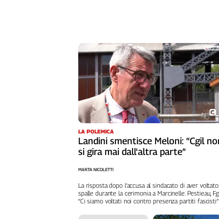
Genova,
il
sangue
della
ragione
120
anni
Cgil
Collettiva
Academy
Collettiva
LA POLEMICA
Play
Landini smentisce Meloni: “Cgil no
Rubriche
si gira mai dall'altra parte”
Collettiva
MARTA NICOLETTI
Talk
La risposta dopo l’accusa al sindacato di aver voltato
La
spalle durante la cerimonia a Marcinelle. Pestieau, Fg
settimana
“Ci siamo voltati noi contro presenza partiti fascisti”
Collettiva