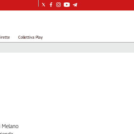
irette
Collettiva Play
di Melano