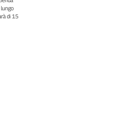
zienda
a lungo
arà di 15