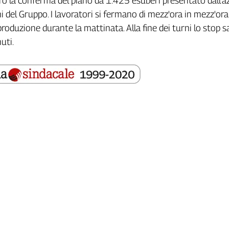
ro la conferma del piano da 1.425 esuberi presentato dall'a
iani del Gruppo. I lavoratori si fermano di mezz'ora in mezz'or
 produzione durante la mattinata. Alla fine dei turni lo stop s
uti.