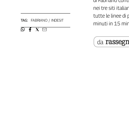
di Fabriano cont
Filcams
nei tre siti ital
Filctem
tutte le linee di
Fillea
TAG:
FABRIANO
INDESIT
minuti in 15 min
Filt
Fiom
Fisac
Flai
Flc
Fp
Nidil
Slc
Spi
Inca
Caaf
Speciali
G8
di