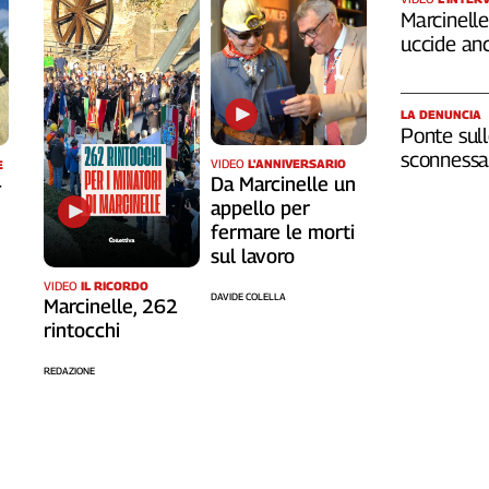
Marcinelle,
uccide an
LA DENUNCIA
Ponte sull
sconnessa 
VIDEO
L'ANNIVERSARIO
E
Da Marcinelle un
-
appello per
fermare le morti
sul lavoro
VIDEO
IL RICORDO
DAVIDE COLELLA
Marcinelle, 262
rintocchi
REDAZIONE