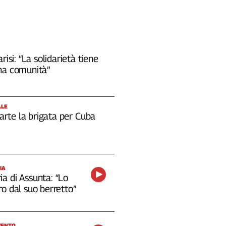
risi: “La solidarietà tiene
na comunità”
ALE
 parte la brigata per Cuba
IA
a di Assunta: “Lo
o dal suo berretto”
VENTO