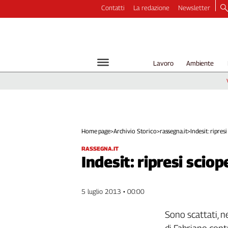
Contatti
La redazione
Newsletter
Video
Podcast
Dirette
Lavoro
Ambiente
Longform
Copertine
Economia
Lavoro
Ambiente
Home page
>
Archivio Storico
>
rassegna.it
>
Indesit: ripresi 
Diritti
RASSEGNA.IT
Welfare
Indesit: ripresi sciop
Italia
Internazionale
5 luglio 2013 • 00:00
Culture
Sono scattati, ne
Categorie