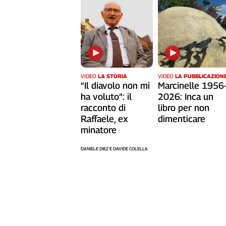
Girasoli
Il
Sassolino
Linea
Economica
Tech
It
VIDEO
LA STORIA
VIDEO
LA PUBBLICAZION
Easy
“Il diavolo non mi
Marcinelle 1956
ha voluto”: il
2026: Inca un
Inserti
racconto di
libro per non
Raffaele, ex
dimenticare
Idea
minatore
Diffusa
InFlai
DANIELE DIEZ E DAVIDE COLELLA
Le
trasmissioni
tv
Work
in
Progress