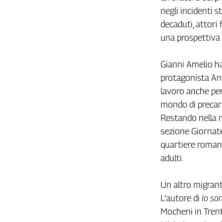
Girasoli
negli incidenti st
Il
decaduti, attori
Sassolino
una prospettiva 
Linea
Economica
Tech
Gianni Amelio ha
It
protagonista Ant
Easy
lavoro anche per
Inserti
mondo di precari
Restando nella 
Idea
sezione Giornate
Diffusa
quartiere romano
InFlai
adulti.
Le
trasmissioni
tv
Un altro migrant
L’autore di
Io son
Work
in
Mocheni in Trent
Progress