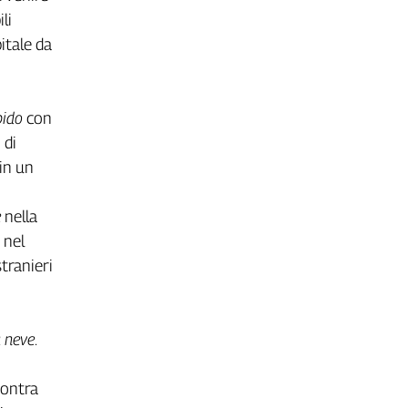
li
itale da
pido
con
 di
in un
e
nella
 nel
tranieri
 neve
.
contra