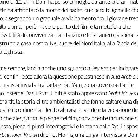
ino di 11 anni. Dani ha perso la moglie durante la drammat
ele ha affrontato la morte del padre: due perdite gemelle che
oro, disegnando un graduale avvicinamento tra il giovane tre
 alla trama – però – il vero punto del film è la metafora che
ossibilità di convivenza tra l’italiano e lo straniero, la speran
truito a casa nostra. Nel cuore del Nord Italia, alla faccia del
a leghista.
come sempre, lancia anche uno sguardo all’estero per indagare
i confini: ecco allora la questione palestinese in
Ana Arabia
ornalista inviata tra Jaffa e Bat Yam, zona dove israeliani e
no insieme. Dagli Stati Uniti è stato apprezzato
Night Moves
chardt, la storia di tre ambientalisti che fanno saltare una d
ual è il confine tra il lecito attivismo verde e la violazione de
io che aleggia tra le pieghe del film, convincente incursione 
sa, piena di punti interrogativi e lontana dalle facili rispost
e Unknown Known
di Errol Morris, una lunga intervista a Don