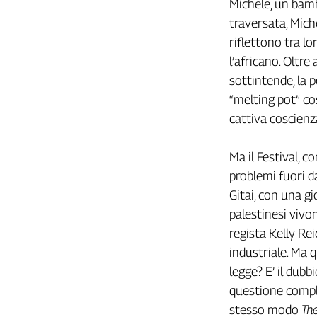
Michele, un bamb
L'Italia
traversata, Mich
nel
riflettono tra l
Lavoro
l’africano. Oltre
Territori
sottintende, la p
“melting pot” cos
Abruzzo-
Molise
cattiva coscienz
Alto
Adige
Ma il Festival, 
Basilicata
problemi fuori da
Calabria
Gitai, con una gi
Campania
palestinesi vivo
Emilia-
regista Kelly Rei
Romagna
industriale. Ma q
Friuli
Venezia
legge? E’ il dubb
Giulia
questione comples
Lazio
stesso modo
Th