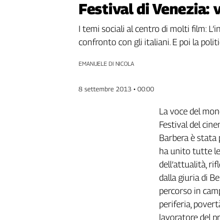
Festival di Venezia: 
Genova,
il
I temi sociali al centro di molti film: L
sangue
confronto con gli italiani. E poi la poli
della
ragione
EMANUELE DI NICOLA
120
anni
Cgil
8 settembre 2013 • 00:00
Collettiva
Academy
La voce del mon
Festival del cin
Collettiva
Barbera è stata p
Play
Rubriche
ha unito tutte le
dell’attualità, r
Collettiva
Talk
dalla giuria di 
La
percorso in camp
settimana
periferia, pover
Collettiva
lavoratore del p