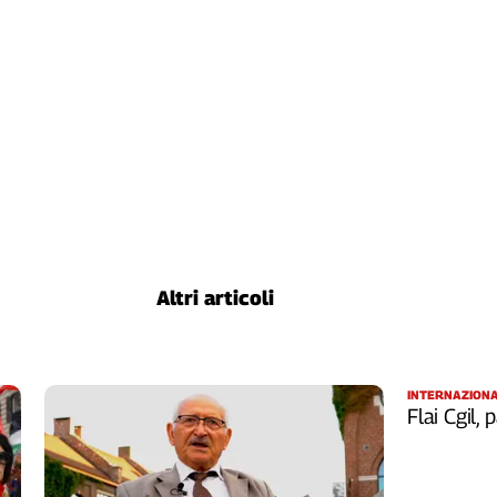
Altri articoli
INTERNAZION
Flai Cgil,