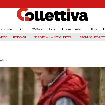
Economia
Diritti
Welfare
Italia
Internazionale
Culture
D
VIDEO
PODCAST
ISCRIVITI ALLA NEWSLETTER
ARCHIVIO STORICO
zia: vin...