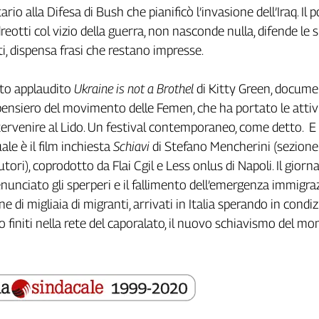
io alla Difesa di Bush che pianificò l’invasione dell’Iraq. Il po
eotti col vizio della guerra, non nasconde nulla, difende le 
ti, dispensa frasi che restano impresse.
lto applaudito
Ukraine is not a Brothel
di Kitty Green, docume
l pensiero del movimento delle Femen, che ha portato le attiv
ervenire al Lido. Un festival contemporaneo, come detto. E
le è il film inchiesta
Schiavi
di Stefano Mencherini (sezione
tori), coprodotto da Flai Cgil e Less onlus di Napoli. Il giorna
enunciato gli sperperi e il fallimento dell’emergenza immigra
ne di migliaia di migranti, arrivati in Italia sperando in condiz
o finiti nella rete del caporalato, il nuovo schiavismo del mo