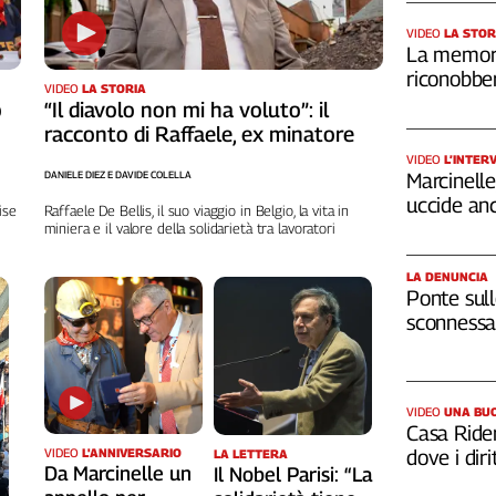
VIDEO
LA STOR
La memori
riconobber
VIDEO
LA STORIA
o
“Il diavolo non mi ha voluto”: il
racconto di Raffaele, ex minatore
VIDEO
L’INTER
DANIELE DIEZ E DAVIDE COLELLA
Marcinelle,
uccide an
ise
Raffaele De Bellis, il suo viaggio in Belgio, la vita in
miniera e il valore della solidarietà tra lavoratori
LA DENUNCIA
Ponte sull
sconnessa 
VIDEO
UNA BUO
Casa Rider
dove i diri
VIDEO
L'ANNIVERSARIO
LA LETTERA
Da Marcinelle un
Il Nobel Parisi: “La