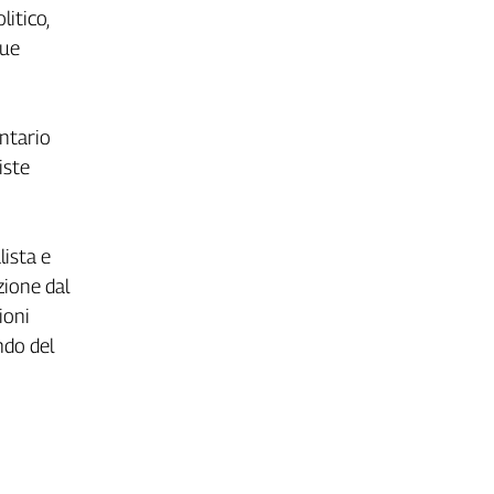
litico,
sue
ntario
iste
lista e
zione dal
ioni
ndo del