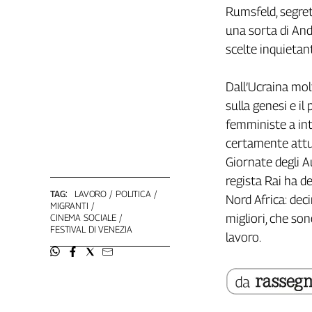
Liguria
Rumsfeld, segretar
Lombardia
una sorta di Andr
Marche
scelte inquietan
Piemonte
Puglia
Dall’Ucraina mo
Sardegna
sulla genesi e i
Sicilia
femministe a int
Toscana
certamente attua
Trentino
Giornate degli Au
Umbria
regista Rai ha d
Valle
TAG:
LAVORO
POLITICA
Nord Africa: deci
D'Aosta
MIGRANTI
migliori, che son
Veneto
CINEMA SOCIALE
FESTIVAL DI VENEZIA
lavoro.
Archivio
Storico
1955-
2014