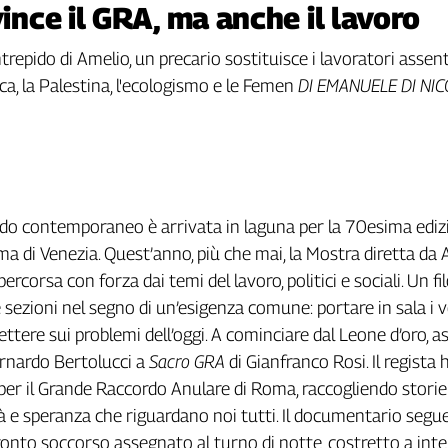
vince il GRA, ma anche il lavoro
’intrepido di Amelio, un precario sostituisce i lavoratori assen
tica, la Palestina, l'ecologismo e le Femen
DI EMANUELE DI NI
do contemporaneo è arrivata in laguna per la 70esima ediz
ema di Venezia. Quest’anno, più che mai, la Mostra diretta da 
ercorsa con forza dai temi del lavoro, politici e sociali. Un fi
 sezioni nel segno di un’esigenza comune: portare in sala i v
iflettere sui problemi dell’oggi. A cominciare dal Leone d’oro, 
Bernardo Bertolucci a
Sacro GRA
di Gianfranco Rosi. Il regista 
er il Grande Raccordo Anulare di Roma, raccogliendo storie
tà e speranza che riguardano noi tutti. Il documentario segu
ronto soccorso assegnato al turno di notte, costretto a int