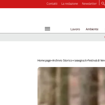
Contatti
La redazione
Newsletter
Video
Podcast
Dirette
Lavoro
Ambiente
Longform
Copertine
Economia
Lavoro
Ambiente
Home page
>
Archivio Storico
>
rassegna.it
>
Festival di Vene
Diritti
Welfare
Italia
Internazionale
Culture
Categorie