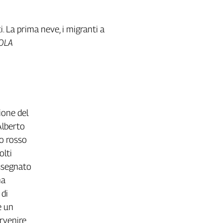
ti. La prima neve, i migranti a
COLA
ione del
Alberto
lo rosso
olti
assegnato
ha
 di
e un
ervenire