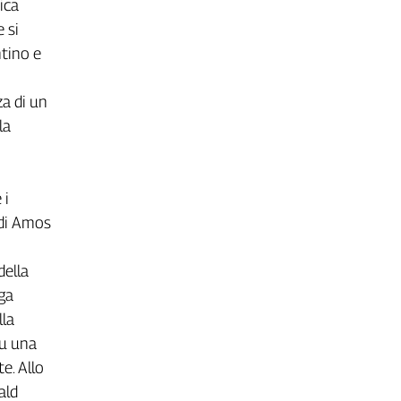
ica
 si
ntino e
za di un
la
 i
di Amos
della
iga
lla
su una
e. Allo
ald