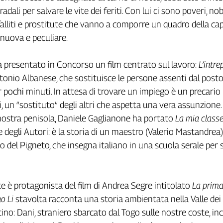
radali per salvare le vite dei feriti. Con lui ci sono poveri, nobi
 falliti e prostitute che vanno a comporre un quadro della cap
nuova e peculiare.
 presentato in Concorso un film centrato sul lavoro:
L’intre
onio Albanese, che sostituisce le persone assenti dal posto
 pochi minuti. In attesa di trovare un impiego è un precario 
, un “sostituto” degli altri che aspetta una vera assunzione.
nostra penisola, Daniele Gaglianone ha portato
La mia class
 degli Autori: è la storia di un maestro (Valerio Mastandrea)
 del Pigneto, che insegna italiano in una scuola serale per s
e è protagonista del film di Andrea Segre intitolato
La prima
o Li
stavolta racconta una storia ambientata nella Valle dei
ino: Dani, straniero sbarcato dal Togo sulle nostre coste, in