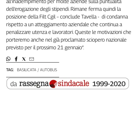
all’inadempimento per molte aziende sulla puntualità
Genova,
dell’erogazione degli stipendi. Rimane ferma quindi la
il
posizione della Filt Cgil – conclude Tavella - di condanna
sangue
rispetto a un atteggiamento aziendale che continua a
della
penalizzare utenza e lavoratori. Queste le motivazioni che
ragione
porteremo anche nel già proclamato sciopero nazionale
120
previsto per il prossimo 21 gennaio”.
anni
Cgil
Collettiva
Academy
TAG:
BASILICATA
AUTOBUS
Collettiva
Play
Rubriche
Collettiva
Talk
La
settimana
Collettiva