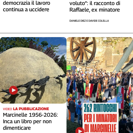
democrazia il lavoro
voluto”: il racconto di
Cerca
continua a uccidere
Raffaele, ex minatore
DANIELE DIEZ E DAVIDE COLELLA
Contatti
La
redazione
Newsletter
Social
LA PUBBLICAZIONE
VIDEO
Marcinelle 1956-2026:
Inca un libro per non
dimenticare