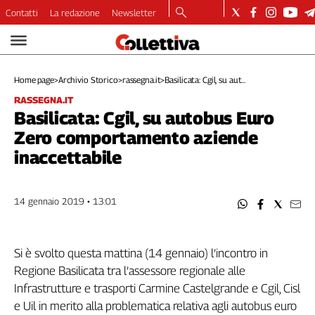
Contatti
La redazione
Newsletter
Video
Podcast
Home page
>
Archivio Storico
>
rassegna.it
>
Basilicata: Cgil, su aut...
Dirette
RASSEGNA.IT
Longform
Basilicata: Cgil, su autobus Euro
Copertine
Zero comportamento aziende
Economia
inaccettabile
Lavoro
Ambiente
Diritti
14 gennaio 2019 • 13:01
Welfare
Italia
Internazionale
Si è svolto questa mattina (14 gennaio) l’incontro in
Regione Basilicata tra l’assessore regionale alle
Culture
Infrastrutture e trasporti Carmine Castelgrande e Cgil, Cisl
Categorie
e Uil in merito alla problematica relativa agli autobus euro