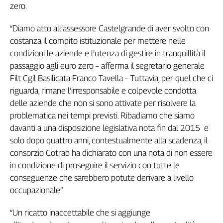
zero.
Filcams
Filctem
“Diamo atto all’assessore Castelgrande di aver svolto con
Fillea
costanza il compito istituzionale per mettere nelle
Filt
condizioni le aziende e l’utenza di gestire in tranquillità il
Fiom
passaggio agli euro zero – afferma il segretario generale
Fisac
Filt Cgil Basilicata Franco Tavella – Tuttavia, per quel che ci
Flai
riguarda, rimane l’irresponsabile e colpevole condotta
Flc
delle aziende che non si sono attivate per risolvere la
Fp
problematica nei tempi previsti. Ribadiamo che siamo
Nidil
davanti a una disposizione legislativa nota fin dal 2015 e
Slc
solo dopo quattro anni, contestualmente alla scadenza, il
Spi
consorzio Cotrab ha dichiarato con una nota di non essere
Inca
in condizione di proseguire il servizio con tutte le
Caaf
conseguenze che sarebbero potute derivare a livello
occupazionale”.
Speciali
“Un ricatto inaccettabile che si aggiunge
G8
di