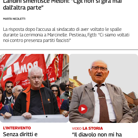
Landini smentisce Meloni: “Cgil non si gira mai
Liguria
dall'altra parte”
Lombardia
Marche
MARTA NICOLETTI
Piemonte
La risposta dopo l’accusa al sindacato di aver voltato le spalle
Puglia
durante la cerimonia a Marcinelle. Pestieau, Fgtb: “Ci siamo voltati
noi contro presenza partiti fascisti”
Sardegna
Sicilia
Toscana
Trentino
Umbria
Valle
D'Aosta
Veneto
Archivio
Storico
1955-
2014
L'INTERVENTO
LA STORIA
VIDEO
Senza diritti e
“Il diavolo non mi ha