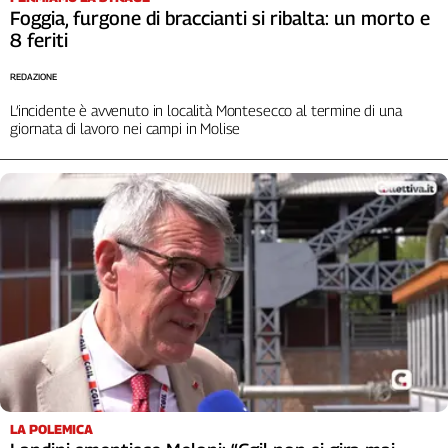
Foggia, furgone di braccianti si ribalta: un morto e
L'Italia
8 feriti
nel
Lavoro
REDAZIONE
Territori
L’incidente è avvenuto in località Montesecco al termine di una
giornata di lavoro nei campi in Molise
Abruzzo-
Molise
Alto
Adige
Basilicata
Calabria
Campania
Emilia-
Romagna
Friuli
Venezia
Giulia
Lazio
LA POLEMICA