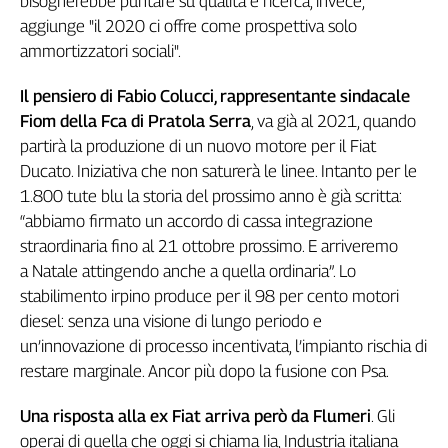
bisognerebbe puntare su qualità e ricerca, invece,
Cerca
aggiunge "il 2020 ci offre come prospettiva solo
ammortizzatori sociali".
Contatti
Il pensiero di Fabio Colucci, rappresentante sindacale
Fiom della Fca di Pratola Serra
, va già al 2021, quando
La
partirà la produzione di un nuovo motore per il Fiat
Ducato. Iniziativa che non saturerà le linee. Intanto per le
redazione
1.800 tute blu la storia del prossimo anno è già scritta:
“abbiamo firmato un accordo di cassa integrazione
Newsletter
straordinaria fino al 21 ottobre prossimo. E arriveremo
a Natale attingendo anche a quella ordinaria”. Lo
Social
stabilimento irpino produce per il 98 per cento motori
diesel: senza una visione di lungo periodo e
un’innovazione di processo incentivata, l’impianto rischia di
restare marginale. Ancor più dopo la fusione con Psa.
Una risposta alla ex Fiat arriva però da Flumeri
. Gli
operai di quella che oggi si chiama Iia, Industria italiana