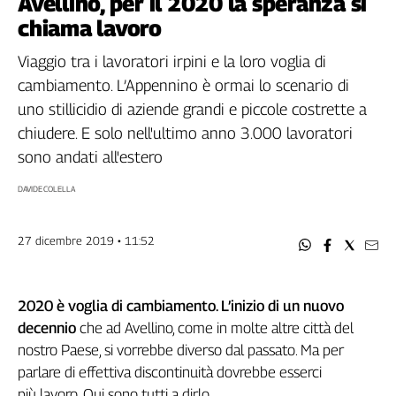
Avellino, per il 2020 la speranza si
Filcams
chiama lavoro
Filctem
Fillea
Viaggio tra i lavoratori irpini e la loro voglia di
Filt
cambiamento. L’Appennino è ormai lo scenario di
Fiom
uno stillicidio di aziende grandi e piccole costrette a
Fisac
chiudere. E solo nell'ultimo anno 3.000 lavoratori
Flai
sono andati all'estero
Flc
DAVIDE COLELLA
Fp
Nidil
Slc
27 dicembre 2019 • 11:52
Spi
Inca
2020 è voglia di cambiamento. L’inizio di un nuovo
Caaf
decennio
che ad Avellino, come in molte altre città del
Speciali
nostro Paese, si vorrebbe diverso dal passato. Ma per
parlare di effettiva discontinuità dovrebbe esserci
G8
più lavoro. Qui sono tutti a dirlo.
di