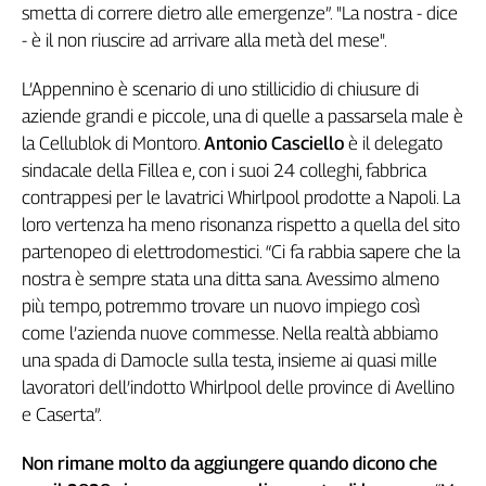
smetta di correre dietro alle emergenze”. "La nostra - dice
L'Italia
- è il non riuscire ad arrivare alla metà del mese".
nel
Lavoro
L’Appennino è scenario di uno stillicidio di chiusure di
aziende grandi e piccole, una di quelle a passarsela male è
Territori
la Cellublok di Montoro.
Antonio Casciello
è il delegato
Abruzzo-
sindacale della Fillea e, con i suoi 24 colleghi, fabbrica
Molise
contrappesi per le lavatrici Whirlpool prodotte a Napoli. La
Alto
loro vertenza ha meno risonanza rispetto a quella del sito
Adige
partenopeo di elettrodomestici. “Ci fa rabbia sapere che la
Basilicata
nostra è sempre stata una ditta sana. Avessimo almeno
Calabria
più tempo, potremmo trovare un nuovo impiego così
Campania
come l’azienda nuove commesse. Nella realtà abbiamo
Emilia-
una spada di Damocle sulla testa, insieme ai quasi mille
Romagna
lavoratori dell’indotto Whirlpool delle province di Avellino
Friuli
Venezia
e Caserta”.
Giulia
Non rimane molto da aggiungere quando dicono che
Lazio