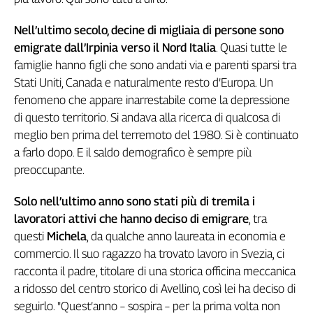
Genova,
Nell’ultimo secolo, decine di migliaia di persone sono
il
sangue
emigrate dall’Irpinia verso il Nord Italia
. Quasi tutte le
della
famiglie hanno figli che sono andati via e parenti sparsi tra
ragione
Stati Uniti, Canada e naturalmente resto d’Europa. Un
120
fenomeno che appare inarrestabile come la depressione
anni
di questo territorio. Si andava alla ricerca di qualcosa di
Cgil
meglio ben prima del terremoto del 1980. Si è continuato
Collettiva
a farlo dopo. E il saldo demografico è sempre più
Academy
preoccupante.
Collettiva
Play
Solo nell’ultimo anno sono stati più di tremila i
Rubriche
lavoratori attivi che hanno deciso di emigrare
, tra
questi
Michela
, da qualche anno laureata in economia e
Collettiva
Talk
commercio. Il suo ragazzo ha trovato lavoro in Svezia, ci
La
racconta il padre, titolare di una storica officina meccanica
settimana
a ridosso del centro storico di Avellino, così lei ha deciso di
Collettiva
seguirlo. "Quest’anno – sospira – per la prima volta non