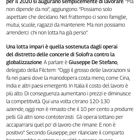
per il 2020 si augurano semplicemente di lavorare
. “Ma
Liguria
non dipende da noi”, aggiungono. “Possiamo solo
Lombardia
aspettare che decidano. Nel frattempo ci sono famiglie,
Marche
mutui, scuole, ragazzi da mantenere. Ma non possiamo
Piemonte
arrenderci: chi non lotta ha già perso”.
Puglia
Sardegna
Una lotta impari è quella sostenuta dagli operai
Sicilia
del distretto delle concerie di Solofra contro la
Toscana
globalizzazione
. A parlare è
Giuseppe De Stefano
,
Trentino
delegato della Filctem: “Oggi il grosso delle lavorazioni si
Umbria
fa nei paesi dove la manodopera costa meno, come Cina,
Valle
India e altri paesi emergenti. In Italia il costo del lavoro è
D'Aosta
più alto. Di conseguenza aumentano i prezzi e diminuisce
Veneto
la competitività. Qui una volta c’erano 120-130
aziende, oggi non è rimasto che il 10 per cento a produrre
Archivio
Storico
pelli. Gli altri sono contoterzisti. Gli operai lottano per
1955-
accaparrarsi quel po’ di lavoro che rimane. E non è
2014
positivo”. Secondo Giuseppe, per rilanciare il comparto