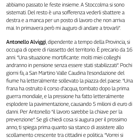
Girasoli
abbiamo passato le feste insieme. A Stoccolma si sono
Il
sistemati. Del resto è una sofferenza vederli sbattere a
Sassolino
destra e a manca per un posto di lavoro che non arriva
Linea
mai. In primavera però mi auguro di andare a trovarli”.
Economica
Tech
Antonello Alviggi
, dipendente a tempo della Provincia, si
It
occupa di opere di riassetto del territorio. È precario da 16
Easy
anni. “Una situazione mortificante: molti miei colleghi
Inserti
andranno in pensione senza essere stati stabilizzati”. Pochi
giorni fa, a San Martino Valle Caudina l’esondazione del
Idea
fiume ha letteralmente sollevato la piazza del paese. “Una
Diffusa
frana ha ostruito il corso d’acqua, tombato dopo la prima
InFlai
guerra mondiale, e la pressione ha fatto letteralmente
Le
esplodere la pavimentazione, causando 5 milioni di euro di
trasmissioni
danni. Per Antonello “il lavoro sarebbe la chiave per la
tv
prevenzione”. Se gli chiedi cosa si augura per il prossimo
Work
anno, ti spiega prima quanto sia stanco di assistere allo
in
scollamento crescente tra cittadini e politica. “Vorrei si
Progress