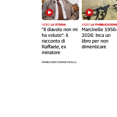
L'Italia
nel
Lavoro
VIDEO
LA STORIA
VIDEO
LA PUBBLICAZION
Territori
“Il diavolo non mi
Marcinelle 1956
ha voluto”: il
2026: Inca un
Abruzzo-
racconto di
libro per non
Molise
Raffaele, ex
dimenticare
Alto
minatore
Adige
Basilicata
DANIELE DIEZ E DAVIDE COLELLA
Calabria
Campania
Emilia-
Romagna
Friuli
Venezia
Giulia
Lazio