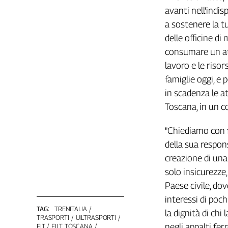
Filcams
avanti nell'indis
Filctem
a sostenere la tu
Fillea
delle officine d
Filt
consumare un at
Fiom
lavoro e le risor
Fisac
famiglie oggi, e
Flai
in scadenza le at
Flc
Toscana, in un c
Fp
Nidil
"Chiediamo con fo
Slc
della sua respons
Spi
creazione di una
Inca
solo insicurezze,
Caaf
Paese civile, dove
interessi di poch
Speciali
TAG:
TRENITALIA
la dignità di chi
G8
TRASPORTI
UILTRASPORTI
negli appalti ferr
FIT
FILT TOSCANA
di