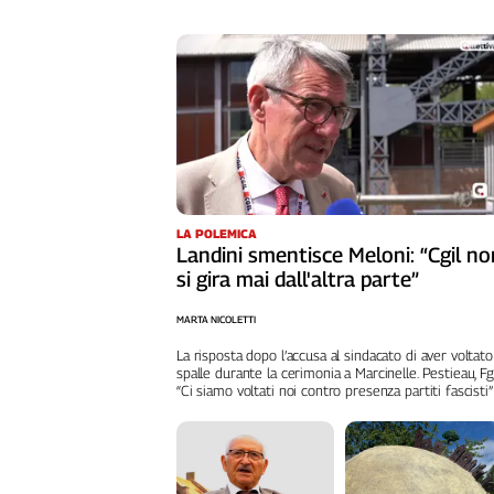
Girasoli
Il
Sassolino
Linea
Economica
Tech
It
Easy
Inserti
LA POLEMICA
Landini smentisce Meloni: “Cgil no
Idea
si gira mai dall'altra parte”
Diffusa
InFlai
MARTA NICOLETTI
La risposta dopo l’accusa al sindacato di aver voltato
Le
spalle durante la cerimonia a Marcinelle. Pestieau, Fg
trasmissioni
“Ci siamo voltati noi contro presenza partiti fascisti”
tv
Work
in
Progress