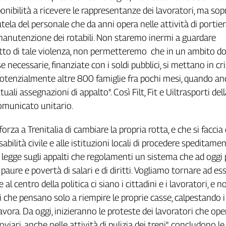
ponibilità a ricevere le rappresentanze dei lavoratori, ma so
tela del personale che da anni opera nelle attività di portie
i manutenzione dei rotabili. Non staremo inermi a guardare
to di tale violenza, non permetteremo che in un ambito do
se necessarie, finanziate con i soldi pubblici, si mettano in cri
 potenzialmente altre 800 famiglie fra pochi mesi, quando a
tuali assegnazioni di appalto". Così Filt, Fit e Uiltrasporti del
omunicato unitario.
rza a Trenitalia di cambiare la propria rotta, e che si faccia
abilità civile e alle istituzioni locali di procedere speditamen
 legge sugli appalti che regolamenti un sistema che ad oggi
 paure e povertà di salari e di diritti. Vogliamo tornare ad es
 al centro della politica ci siano i cittadini e i lavoratori, e no
i che pensano solo a riempire le proprie casse, calpestando i d
 lavora. Da oggi, inizieranno le proteste dei lavoratori che op
oviari, anche nelle attività di pulizia dei treni", concludono le 