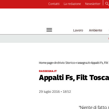
Contatti
La redazione
Newsletter
Video
Podcast
Dirette
Lavoro
Ambiente
Longform
Copertine
Economia
Lavoro
Ambiente
Home page
>
Archivio Storico
>
rassegna.it
>
Appalti Fs, Filt
Diritti
RASSEGNA.IT
Welfare
Appalti Fs, Filt Tosc
Italia
Internazionale
29 luglio 2016 • 18:52
Culture
Categorie
"Niente di fatto,