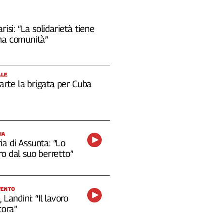
risi: “La solidarietà tiene
na comunità”
ALE
 parte la brigata per Cuba
IA
a di Assunta: “Lo
o dal suo berretto”
VENTO
 Landini: “Il lavoro
cora”