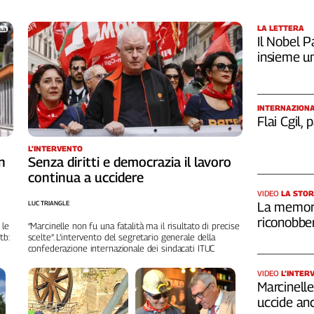
LA LETTERA
Il Nobel Pa
insieme u
INTERNAZION
Flai Cgil,
L'INTERVENTO
n
Senza diritti e democrazia il lavoro
continua a uccidere
VIDEO
LA STOR
LUC TRIANGLE
La memori
riconobber
 le
“Marcinelle non fu una fatalità ma il risultato di precise
tb:
scelte”. L’intervento del segretario generale della
confederazione internazionale dei sindacati ITUC
VIDEO
L’INTER
Marcinelle,
uccide an