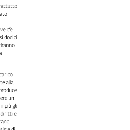
prattutto
rato
ve c'è
si dodici
ndranno
la
 carico
te alla
 produce
sere un
n più gli
iritti e
erano
sigle di