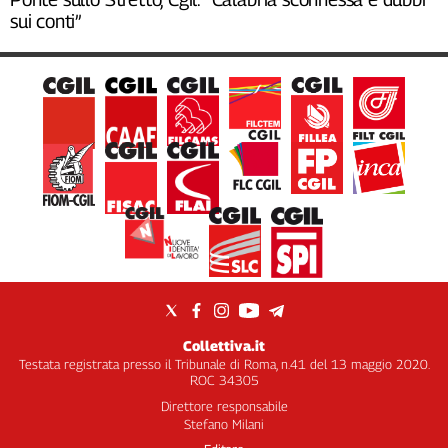
sui conti”
Collettiva.it
Testata registrata presso il Tribunale di Roma, n.41 del 13 maggio 2020.
ROC 34305
Direttore responsabile
Stefano Milani