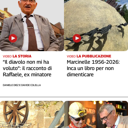
Cerca
Contatti
La
redazione
LA STORIA
LA PUBBLICAZIONE
VIDEO
VIDEO
“Il diavolo non mi ha
Marcinelle 1956-2026:
Newsletter
voluto”: il racconto di
Inca un libro per non
Raffaele, ex minatore
dimenticare
Social
DANIELE DIEZ E DAVIDE COLELLA