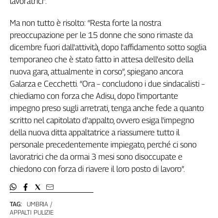
lavoratrici”.
Genova,
il
Ma non tutto è risolto: “Resta forte la nostra
sangue
preoccupazione per le 15 donne che sono rimaste da
della
dicembre fuori dall'attività, dopo l'affidamento sotto soglia
ragione
temporaneo che è stato fatto in attesa dell'esito della
120
nuova gara, attualmente in corso”, spiegano ancora
anni
Galarza e Cecchetti. “Ora – concludono i due sindacalisti –
Cgil
chiediamo con forza che Adisu, dopo l'importante
Collettiva
impegno preso sugli arretrati, tenga anche fede a quanto
Academy
scritto nel capitolato d'appalto, ovvero esiga l'impegno
Collettiva
della nuova ditta appaltatrice a riassumere tutto il
Play
personale precedentemente impiegato, perché ci sono
Rubriche
lavoratrici che da ormai 3 mesi sono disoccupate e
Collettiva
chiedono con forza di riavere il loro posto di lavoro”.
Talk
La
settimana
TAG:
UMBRIA
Collettiva
APPALTI PULIZIE