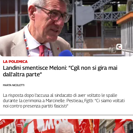
L'Italia
nel
Lavoro
Territori
Abruzzo-
Molise
Alto
LA POLEMICA
Adige
Landini smentisce Meloni: “Cgil non si gira mai
Basilicata
dall'altra parte”
Calabria
Campania
MARTA NICOLETTI
Emilia-
La risposta dopo l’accusa al sindacato di aver voltato le spalle
Romagna
durante la cerimonia a Marcinelle. Pestieau, Fgtb: “Ci siamo voltati
noi contro presenza partiti fascisti”
Friuli
Venezia
Giulia
Lazio