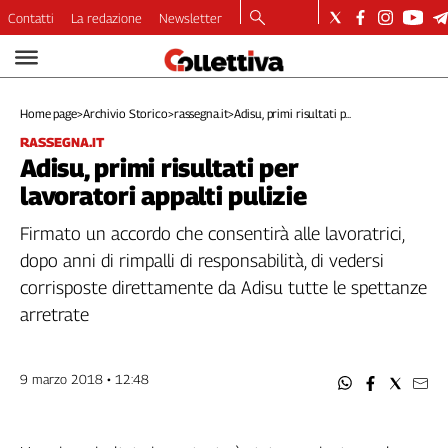
Contatti
La redazione
Newsletter
Video
Podcast
Home page
>
Archivio Storico
>
rassegna.it
>
Adisu, primi risultati p...
Dirette
RASSEGNA.IT
Longform
Adisu, primi risultati per
Copertine
lavoratori appalti pulizie
Economia
Lavoro
Firmato un accordo che consentirà alle lavoratrici,
Ambiente
dopo anni di rimpalli di responsabilità, di vedersi
Diritti
corrisposte direttamente da Adisu tutte le spettanze
Welfare
arretrate
Italia
Internazionale
9 marzo 2018 • 12:48
Culture
Categorie