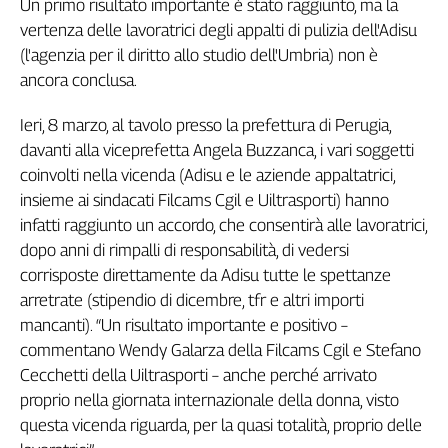
Un primo risultato importante è stato raggiunto, ma la
Filcams
vertenza delle lavoratrici degli appalti di pulizia dell'Adisu
Filctem
(l'agenzia per il diritto allo studio dell'Umbria) non è
Fillea
ancora conclusa.
Filt
Fiom
Ieri, 8 marzo, al tavolo presso la prefettura di Perugia,
Fisac
davanti alla viceprefetta Angela Buzzanca, i vari soggetti
Flai
coinvolti nella vicenda (Adisu e le aziende appaltatrici,
Flc
insieme ai sindacati Filcams Cgil e Uiltrasporti) hanno
Fp
infatti raggiunto un accordo, che consentirà alle lavoratrici,
Nidil
dopo anni di rimpalli di responsabilità, di vedersi
Slc
corrisposte direttamente da Adisu tutte le spettanze
arretrate (stipendio di dicembre, tfr e altri importi
Spi
mancanti). “Un risultato importante e positivo –
Inca
commentano Wendy Galarza della Filcams Cgil e Stefano
Caaf
Cecchetti della Uiltrasporti – anche perché arrivato
Speciali
proprio nella giornata internazionale della donna, visto
questa vicenda riguarda, per la quasi totalità, proprio delle
G8
di