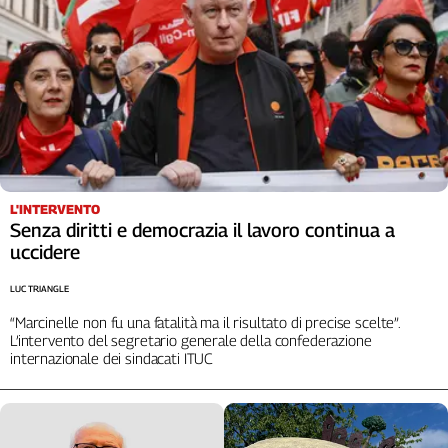
Liguria
Lombardia
Marche
Piemonte
Puglia
Sardegna
Sicilia
Toscana
L'INTERVENTO
Trentino
Senza diritti e democrazia il lavoro continua a
Umbria
uccidere
Valle
D'Aosta
LUC TRIANGLE
Veneto
“Marcinelle non fu una fatalità ma il risultato di precise scelte”.
L’intervento del segretario generale della confederazione
Archivio
internazionale dei sindacati ITUC
Storico
1955-
2014