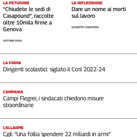
LA RIFLESSIONE
LA PETIZIONE
Cerca
Dare un nome ai morti
“Chiudete le sedi di
sul lavoro
Casapound”, raccolte
oltre 10mila firme a
GIUSEPPE CHIANTERA
Contatti
Genova
ANTONIA FAMA
La
redazione
LA FIRMA
Dirigenti scolastici: siglato il Ccnl 2022-24
Newsletter
Social
CAMPANIA
Campi Flegrei, i sindacati chiedono misure
straordinarie
L’ALLARME
Cgil: “Una follia spendere 22 miliardi in armi”