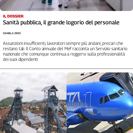
L'Italia
nel
IL DOSSIER
Lavoro
Sanità pubblica, il grande logorio del personale
Territori
DANIELA ZERO
Abruzzo-
Assunzioni insufficienti, lavoratori sempre più anziani, precari che
Molise
restano tali. Il Conto annuale del Mef racconta un Servizio sanitario
nazionale che comunque continua a reggersi sulla professionalità
Alto
dei suoi dipendenti
Adige
Basilicata
Calabria
Campania
Emilia-
Romagna
Friuli
Venezia
Giulia
Lazio