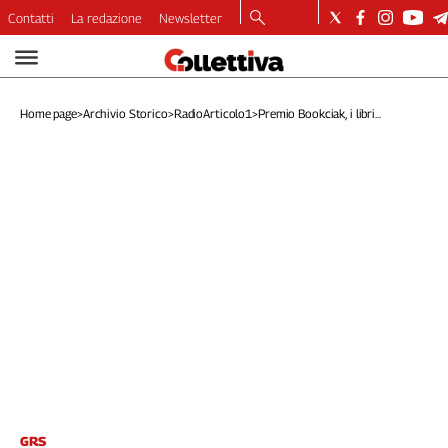
Contatti
La redazione
Newsletter
Video
Podcast
Home page
>
Archivio Storico
>
RadioArticolo1
>
Premio Bookciak, i libri...
Dirette
Longform
Copertine
Economia
Lavoro
Ambiente
Diritti
Welfare
Italia
Internazionale
Culture
Categorie
GRS