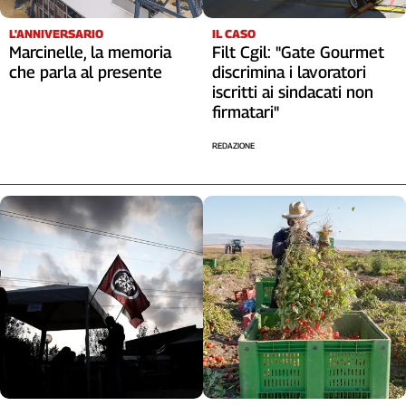
Liguria
Lombardia
L'ANNIVERSARIO
IL CASO
Marcinelle, la memoria
Filt Cgil: "Gate Gourmet
Marche
che parla al presente
discrimina i lavoratori
Piemonte
iscritti ai sindacati non
Puglia
firmatari"
Sardegna
Sicilia
REDAZIONE
Toscana
Trentino
Umbria
Valle
D'Aosta
Veneto
Archivio
Storico
1955-
2014