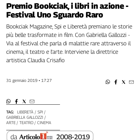
Filcams
Premio Bookciak, i libri in azione -
Filctem
Festival Uno Sguardo Raro
Fillea
Bookciak Magazine, Spi e Liberetà premiano le storie
Filt
più belle trasformate in film. Con Gabriella Gallozzi -
Fiom
Via al festival che parla di malattie rare attraverso il
Fisac
cinema, il teatro e l'arte. Interviene la direttrice
Flai
artistica Claudia Crisafio
Flc
Fp
Nidil
31 gennaio 2019 • 17:27
Slc
Spi
Inca
Caaf
TAG:
LIBERETÀ
SPI
GABRIELLA GALLOZZI
Speciali
ARTE
TEATRO
CINEMA
G8
di