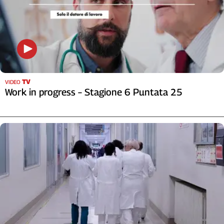
Girasoli
Il
Sassolino
Linea
Economica
Tech
It
TV
VIDEO
Easy
Work in progress – Stagione 6 Puntata 25
Inserti
Idea
Diffusa
InFlai
Le
trasmissioni
tv
Work
in
Progress