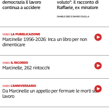
democrazia il lavoro
voluto”: il racconto di
Cerca
continua a uccidere
Raffaele, ex minatore
DANIELE DIEZ E DAVIDE COLELLA
Contatti
LA PUBBLICAZIONE
La
VIDEO
Marcinelle 1956-2026: Inca un libro per non
redazione
dimenticare
Newsletter
IL RICORDO
VIDEO
Marcinelle, 262 rintocchi
Social
L'ANNIVERSARIO
VIDEO
Da Marcinelle un appello per fermare le morti sul
lavoro