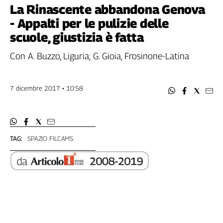
Filcams
La Rinascente abbandona Genova
Filctem
- Appalti per le pulizie delle
Fillea
scuole, giustizia è fatta
Filt
Con A. Buzzo, Liguria; G. Gioia, Frosinone-Latina
Fiom
Fisac
Flai
7 dicembre 2017 • 10:58
Flc
Fp
Nidil
Slc
TAG:
SPAZIO FILCAMS
Spi
Inca
Caaf
Speciali
G8
di