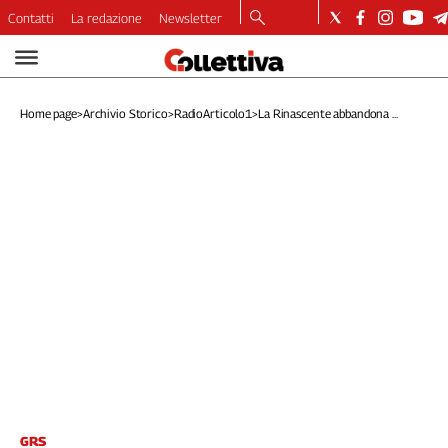
Contatti
La redazione
Newsletter
Video
Podcast
Home page
>
Archivio Storico
>
RadioArticolo1
>
La Rinascente abbandona ...
Dirette
Longform
Copertine
Economia
Lavoro
Ambiente
Diritti
Welfare
Italia
Internazionale
Culture
Categorie
GRS