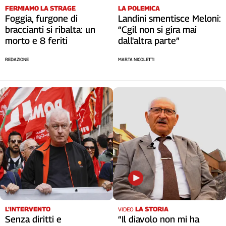
Liguria
FERMIAMO LA STRAGE
LA POLEMICA
Lombardia
Foggia, furgone di
Landini smentisce Meloni:
braccianti si ribalta: un
“Cgil non si gira mai
Marche
morto e 8 feriti
dall'altra parte”
Piemonte
Puglia
REDAZIONE
MARTA NICOLETTI
Sardegna
Sicilia
Toscana
Trentino
Umbria
Valle
D'Aosta
Veneto
Archivio
Storico
1955-
2014
L'INTERVENTO
LA STORIA
VIDEO
Senza diritti e
“Il diavolo non mi ha