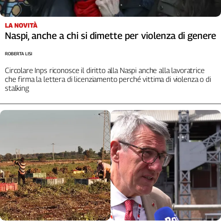
L'Italia
nel
LA NOVITÀ
Lavoro
Naspi, anche a chi si dimette per violenza di genere
Territori
ROBERTA LISI
Abruzzo-
Circolare Inps riconosce il diritto alla Naspi anche alla lavoratrice
che firma la lettera di licenziamento perché vittima di violenza o di
Molise
stalking
Alto
Adige
Basilicata
Calabria
Campania
Emilia-
Romagna
Friuli
Venezia
Giulia
Lazio