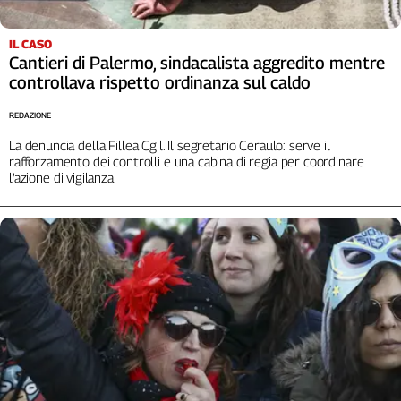
Girasoli
Il
IL CASO
Sassolino
Cantieri di Palermo, sindacalista aggredito mentre
Linea
controllava rispetto ordinanza sul caldo
Economica
Tech
REDAZIONE
It
La denuncia della Fillea Cgil. Il segretario Ceraulo: serve il
Easy
rafforzamento dei controlli e una cabina di regia per coordinare
l’azione di vigilanza
Inserti
Idea
Diffusa
InFlai
Le
trasmissioni
tv
Work
in
Progress