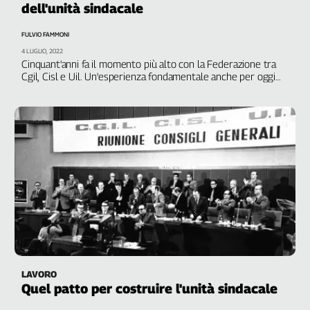
dell'unità sindacale
Filcams
Filctem
FULVIO FAMMONI
Fillea
4 LUGLIO, 2022
Filt
Cinquant'anni fa il momento più alto con la Federazione tra
Cgil, Cisl e Uil. Un'esperienza fondamentale anche per oggi
Fiom
quando esistono diversità tra le diverse organizzazioni
Fisac
Flai
Flc
Fp
Nidil
Slc
Spi
Inca
Caaf
Speciali
LAVORO
Quel patto per costruire l'unità sindacale
G8
di