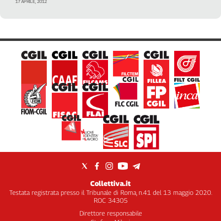
17 APRILE, 2012
Collettiva.it
Testata registrata presso il Tribunale di Roma, n.41 del 13 maggio 2020.
ROC 34305
Direttore responsabile