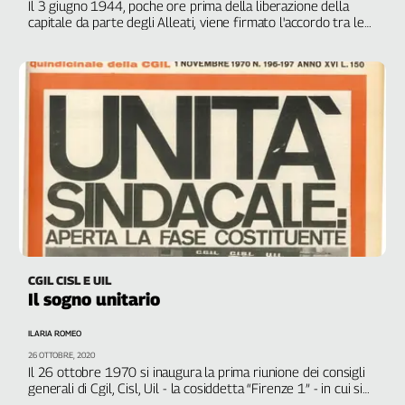
Girasoli
Il 3 giugno 1944, poche ore prima della liberazione della
capitale da parte degli Alleati, viene firmato l'accordo tra le
Il
tre principali componenti politiche del sindacato: comunista,
Sassolino
socialista e democristiana
Linea
Economica
Tech
It
Easy
Inserti
Idea
Diffusa
InFlai
CGIL CISL E UIL
Il sogno unitario
Le
trasmissioni
tv
ILARIA ROMEO
26 OTTOBRE, 2020
Work
Il 26 ottobre 1970 si inaugura la prima riunione dei consigli
in
generali di Cgil, Cisl, Uil - la cosiddetta “Firenze 1” - in cui si
Progress
discute delle prospettive dell’unità sindacale organica