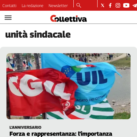
Contatti
La redazione
Newsletter
Video
Podcast
unità
sindacale
Dirette
Longform
Copertine
Economia
Lavoro
Ambiente
Diritti
Welfare
Italia
Internazionale
Culture
L'ANNIVERSARIO
Categorie
Forza e rappresentanza: l'importanza