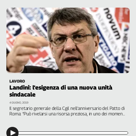
L'Italia
nel
Lavoro
Territori
Abruzzo-
Molise
Alto
Adige
Basilicata
Calabria
LAVORO
Landini: l'esigenza di una nuova unità
Campania
sindacale
Emilia-
Romagna
4 GIUGNO, 2019
Il segretario generale della Cgil nell'anniversario del Patto di
Friuli
Roma: "Può rivelarsi una risorsa preziosa, in uno dei momenti
Venezia
più critici della nostra storia. Serve una certificazione della
Giulia
rappresentanza per definire i soggetti veri della
contrattazione
Lazio