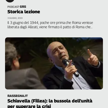
Liguria
GRS
PODCAST
Lombardia
Storica lezione
Marche
3 GIUGNO, 2019
Piemonte
Il 3 giugno del 1944, poche ore prima che Roma venisse
Puglia
liberata dagli Alleati, viene firmato il patto di Roma che
realizza l’unità sindacale. Un intervento di Maurizio Landini,
Sardegna
segretario generale Cgil
Sicilia
Toscana
Trentino
Umbria
Valle
D'Aosta
Veneto
Archivio
Storico
1955-
RASSEGNA.IT
2014
Schiavella (Fillea): la bussola dell'unità
per superare la crisi