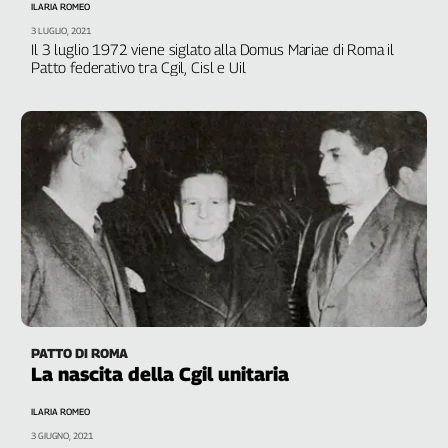
ILARIA ROMEO
Genova,
3 LUGLIO, 2021
il
Il 3 luglio 1972 viene siglato alla Domus Mariae di Roma il
sangue
Patto federativo tra Cgil, Cisl e Uil
della
ragione
120
anni
Cgil
Collettiva
Academy
Collettiva
Play
Rubriche
Collettiva
PATTO DI ROMA
Talk
La nascita della Cgil unitaria
La
settimana
ILARIA ROMEO
Collettiva
3 GIUGNO, 2021