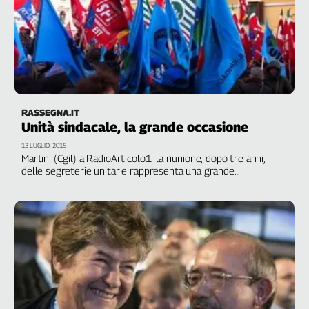
RASSEGNA.IT
Unità sindacale, la grande occasione
13 LUGLIO, 2015
Martini (Cgil) a RadioArticolo1: la riunione, dopo tre anni,
delle segreterie unitarie rappresenta una grande
opportunità. Serve una scaletta di priorità su cui costruire
proposte unitarie con le quali andare al confronto con
governo e Parlamento