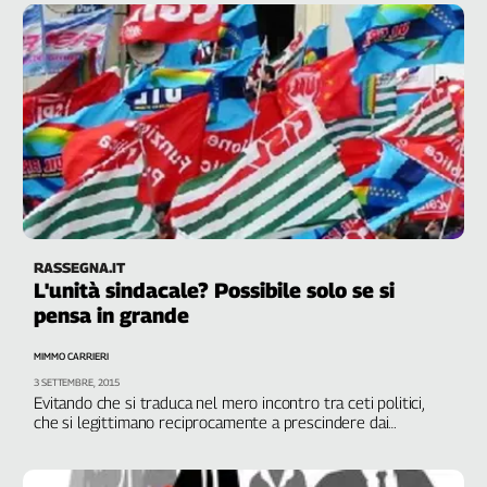
costringere il governo a confrontarsi"
RASSEGNA.IT
L'unità sindacale? Possibile solo se si
pensa in grande
MIMMO CARRIERI
3 SETTEMBRE, 2015
Evitando che si traduca nel mero incontro tra ceti politici,
che si legittimano reciprocamente a prescindere dai
lavoratori, può funzionare solo se accompagnata da regole di
trasparenza e di democrazia
DI MIMMO CARRIERI