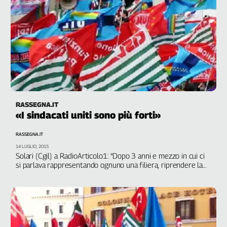
RASSEGNA.IT
«I sindacati uniti sono più forti»
RASSEGNA.IT
14 LUGLIO, 2015
Solari (Cgil) a RadioArticolo1: "Dopo 3 anni e mezzo in cui ci
si parlava rappresentando ognuno una filiera, riprendere la
discussione collegiale con Cisl e Uil è un punto di partenza
importante, senza avere posizioni ingessate e precostituite"