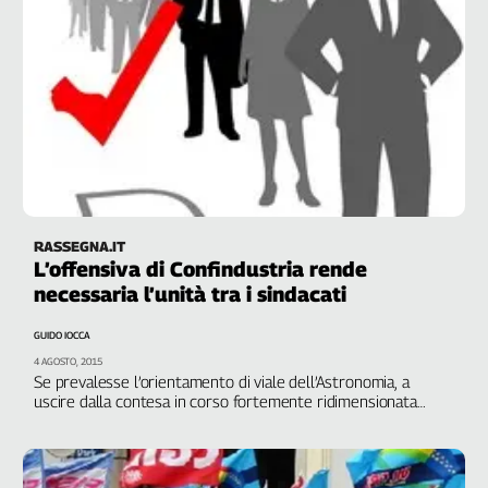
RASSEGNA.IT
L’offensiva di Confindustria rende
necessaria l’unità tra i sindacati
GUIDO IOCCA
4 AGOSTO, 2015
Se prevalesse l’orientamento di viale dell’Astronomia, a
uscire dalla contesa in corso fortemente ridimensionata
sarebbe la funzione fondamentale della leva contrattuale.
Possono Cgil, Cisl e Uil assecondare tutto ciò?
DI GUIDO
IOCCA