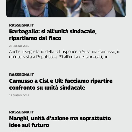
RASSEGNA.IT
Barbagallo: sì all'unità sindacale,
ripartiamo dal fisco
23 GIUGNO, 2015
Anche il segretario della Uil risponde a Susanna Camusso, in
un'intervista a Repubblica. "Sì all'unità dei sindacati, un
cammino comune che può ripartire dal fisco. Oggi c'è un
collante in più: la crisi economica. No a egoismi di
organizzazione"
RASSEGNA.IT
Camusso a Cisl e Uil: facciamo ripartire
confronto su unità sindacale
22 GIUGNO, 2015
RASSEGNA.IT
Manghi, unità d’azione ma soprattutto
idee sul futuro