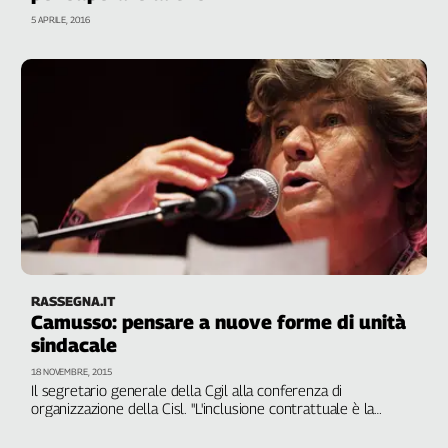
Cerca
5 APRILE, 2016
Contatti
La
redazione
Newsletter
Social
RASSEGNA.IT
Camusso: pensare a nuove forme di unità
sindacale
18 NOVEMBRE, 2015
Il segretario generale della Cgil alla conferenza di
organizzazione della Cisl. "L'inclusione contrattuale è la
strada per cambiare. Riflettiamo sulla nostra
rappresentanza, quali vertenze aprire insieme per