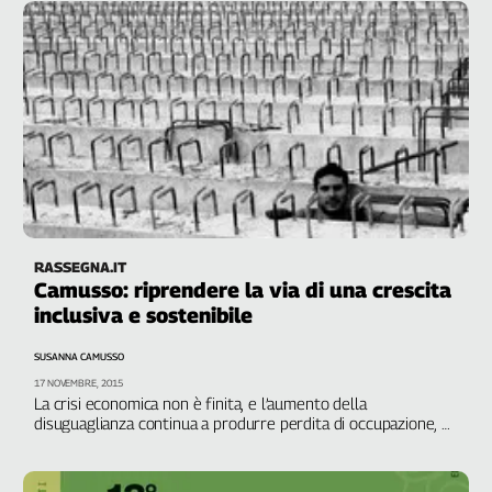
Cerca
Contatti
La
redazione
Newsletter
RASSEGNA.IT
Camusso: riprendere la via di una crescita
inclusiva e sostenibile
Social
SUSANNA CAMUSSO
17 NOVEMBRE, 2015
La crisi economica non è finita, e l’aumento della
disuguaglianza continua a produrre perdita di occupazione, di
redditi da lavoro, d’investimenti e consumi collettivi. L'unica
risposta possibile è un'Europa diversa, basata sui diritti e sul
lavoro