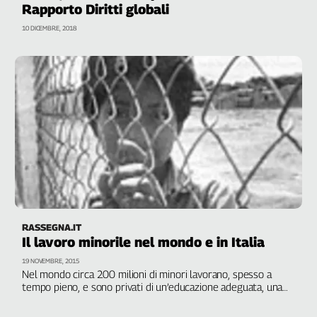
Liguria
Rapporto Diritti globali
Lombardia
10 DICEMBRE, 2018
Marche
Piemonte
Puglia
Sardegna
Sicilia
Toscana
Trentino
Umbria
Valle
D'Aosta
Veneto
RASSEGNA.IT
Il lavoro minorile nel mondo e in Italia
Archivio
19 NOVEMBRE, 2015
Storico
Nel mondo circa 200 milioni di minori lavorano, spesso a
1955-
tempo pieno, e sono privati di un’educazione adeguata, una
2014
buona salute e del rispetto dei diritti umani fondamentali