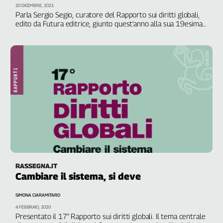
Girasoli
20 DICEMBRE, 2021
Parla Sergio Segio, curatore del Rapporto sui diritti globali,
Il
edito da Futura editrice, giunto quest'anno alla sua 19esima
Sassolino
edizione
Linea
Economica
Tech
It
Easy
Inserti
Idea
Diffusa
InFlai
Le
RASSEGNA.IT
trasmissioni
Cambiare il sistema, si deve
tv
SIMONA CIARAMITARO
Work
4 FEBBRAIO, 2020
in
Presentato il 17° Rapporto sui diritti globali. Il tema centrale
Progress