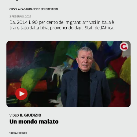
Genova,
ORSOLA CASAGRANDE E SERGIO SEGIO
il
2 FEBBRAIO, 2022
sangue
Dal 2014 il 90 per cento dei migranti arrivati in Italia è
della
transitato dalla Libia, provenendo dagli Stati dell’Africa
ragione
occidentale e del Corno d’Africa, da Siria e Bangladesh: qui i
migranti sono trattenuti negli undici centri di detenzione
120
controllati dal governo di accordo nazionale ma spesso
anni
gestiti da gruppi armati
Cgil
Collettiva
Academy
Collettiva
Play
Rubriche
Collettiva
Talk
IL GIUDIZIO
VIDEO
La
Un mondo malato
settimana
Collettiva
SOFIA CHERICI