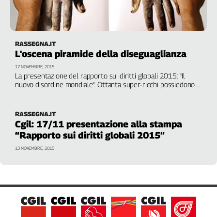
RASSEGNA.IT
L'oscena piramide della diseguaglianza
17 NOVEMBRE, 2015
La presentazione del rapporto sui diritti globali 2015: "Il
nuovo disordine mondiale". Ottanta super-ricchi possiedono la
medesima quantità di ricchezza del 50 per cento più povero
della popolazione mondiale, tre miliardi e mezzo di persone
RASSEGNA.IT
Cgil: 17/11 presentazione alla stampa
“Rapporto sui diritti globali 2015”
13 NOVEMBRE, 2015