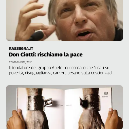
RASSEGNA.IT
Don Ciotti: rischiamo la pace
17 NOVEMBRE, 2015
Il fondatore del gruppo Abele ha ricordato che "i dati su
povertà, disuguaglianza, carceri, pesano sulla coscienza di
tutti e c'è un obbligo morale a cambiare la storia, non più a
subirla, e dobbiamo farlo unendo le nostre forze"