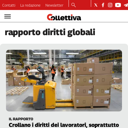
Contatti
La redazione
Newsletter
Video
Podcast
rapporto
diritti globali
Dirette
Longform
Copertine
Economia
Lavoro
Ambiente
Diritti
Welfare
Italia
Internazionale
Culture
IL RAPPORTO
Categorie
Crollano i diritti dei lavoratori, soprattutto