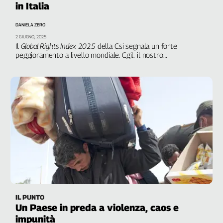
in Italia
Filcams
Filctem
DANIELA ZERO
Fillea
2 GIUGNO, 2025
Filt
Il
Global Rights Index 2025
della Csi segnala un forte
peggioramento a livello mondiale. Cgil: il nostro
Fiom
Paese retrocede a causa della repressione autoritaria del
Fisac
Governo Meloni
Flai
Flc
Fp
Nidil
Slc
Spi
Inca
Caaf
Speciali
IL PUNTO
Un Paese in preda a violenza, caos e
G8
impunità
di