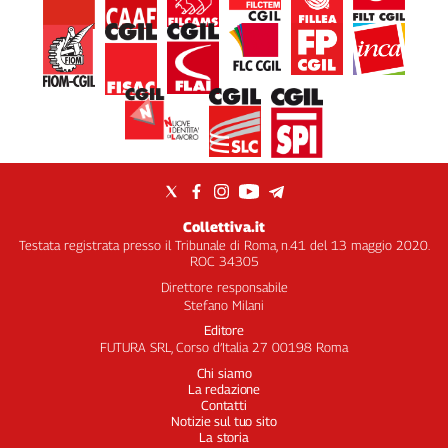
Collettiva.it
Testata registrata presso il Tribunale di Roma, n.41 del 13 maggio 2020.
ROC 34305
Direttore responsabile
Stefano Milani
Editore
FUTURA SRL, Corso d’Italia 27 00198 Roma
Chi siamo
La redazione
Contatti
Notizie sul tuo sito
La storia