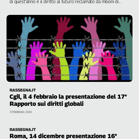
di quest’anno è il diritto al futuro reclamato da milioni di
giovani. La questione climatica e ambientale attraversa tutti i
L'Italia
capitoli del dossier
nel
Lavoro
Territori
Abruzzo-
Molise
Alto
Adige
Basilicata
Calabria
Campania
RASSEGNA.IT
Cgil, il 4 febbraio la presentazione del 17°
Emilia-
Rapporto sui diritti globali
Romagna
Friuli
3 FEBBRAIO, 2020
Venezia
Giulia
RASSEGNA.IT
Lazio
Roma, 14 dicembre presentazione 16°