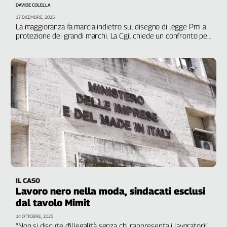
Girasoli
DAVIDE COLELLA
Il
17 DICEMBRE, 2025
La maggioranza fa marcia indietro sul disegno di legge Pmi a
Sassolino
protezione dei grandi marchi. La Cgil chiede un confronto per
Linea
tutelare lavoro e made in Italy
Economica
Tech
It
Easy
Inserti
Idea
Diffusa
InFlai
Le
trasmissioni
IL CASO
tv
Lavoro nero nella moda, sindacati esclusi
dal tavolo Mimit
Work
in
14 OTTOBRE, 2025
Progress
“Non si discute d’illegalità senza chi rappresenta i lavoratori”,