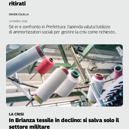
ritirati
Filcams
Filctem
DAVIDE COLELLA
Fillea
14 MARZO, 2026
Filt
Sit-in e confronto in Prefettura: l’azienda valuta l’utilizzo
di ammortizzatori sociali per gestire la crisi come richiesto
Fiom
dai sindacati
Fisac
Flai
Flc
Fp
Nidil
Slc
Spi
Inca
Caaf
Speciali
LA CRISI
In Brianza tessile in declino: si salva solo il
G8
settore militare
di