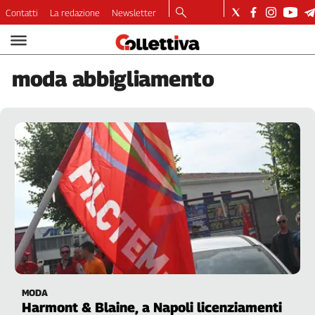
Contatti
La redazione
Newsletter
Video
Podcast
moda
abbigliamento
Dirette
Longform
Copertine
Economia
Lavoro
Ambiente
Diritti
Welfare
Italia
Internazionale
Culture
MODA
Categorie
Harmont & Blaine, a Napoli licenziamenti