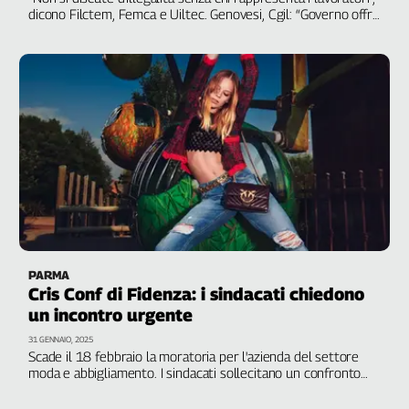
dicono Filctem, Femca e Uiltec. Genovesi, Cgil: “Governo offre
L'Italia
scudo penale per chi sfrutta”
nel
Lavoro
Territori
Abruzzo-
Molise
Alto
Adige
Basilicata
Calabria
Campania
PARMA
Emilia-
Cris Conf di Fidenza: i sindacati chiedono
Romagna
un incontro urgente
Friuli
31 GENNAIO, 2025
Venezia
Scade il 18 febbraio la moratoria per l'azienda del settore
Giulia
moda e abbigliamento. I sindacati sollecitano un confronto
per tutelare i 500 dipendenti
Lazio