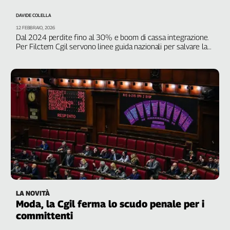
Genova,
DAVIDE COLELLA
il
12 FEBBRAIO, 2026
sangue
Dal 2024 perdite fino al 30% e boom di cassa integrazione.
della
Per Filctem Cgil servono linee guida nazionali per salvare la
ragione
filiera
120
anni
Cgil
Collettiva
Academy
Collettiva
Play
Rubriche
Collettiva
Talk
LA NOVITÀ
La
Moda, la Cgil ferma lo scudo penale per i
settimana
committenti
Collettiva