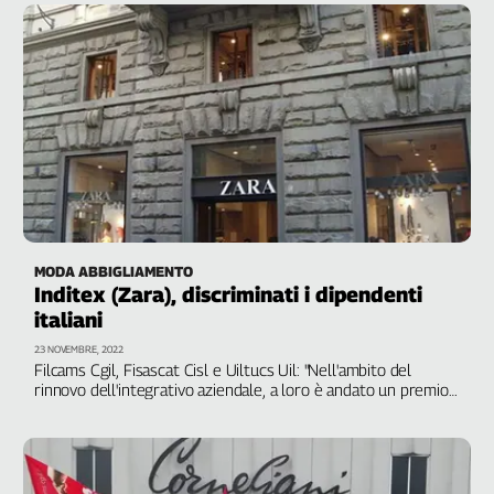
Liguria
Lombardia
Marche
Piemonte
Puglia
Sardegna
Sicilia
Toscana
Trentino
Umbria
MODA ABBIGLIAMENTO
Inditex (Zara), discriminati i dipendenti
Valle
D'Aosta
italiani
Veneto
23 NOVEMBRE, 2022
Filcams Cgil, Fisascat Cisl e Uiltucs Uil: "Nell'ambito del
rinnovo dell'integrativo aziendale, a loro è andato un premio
Archivio
inferiore a quello destinato ai colleghi spagnoli del gruppo"
Storico
1955-
2014