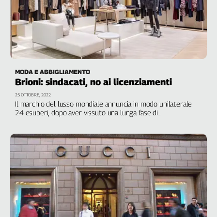
MODA E ABBIGLIAMENTO
Brioni: sindacati, no ai licenziamenti
25 OTTOBRE, 2022
Il marchio del lusso mondiale annuncia in modo unilaterale
24 esuberi, dopo aver vissuto una lunga fase di
ristrutturazione che ha visto la perdita di centinaia di posti di
lavoro. Filctem Cgil, Femca Cisl e Uiltec Uil: "Decisione
socialmente irresponsabile, che combatteremo fino in fondo
con tutti i mezzi"