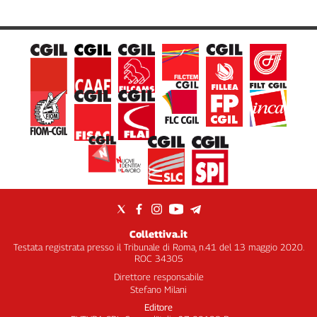
settimane"
Collettiva.it
Testata registrata presso il Tribunale di Roma, n.41 del 13 maggio 2020.
ROC 34305
Direttore responsabile
Stefano Milani
Editore