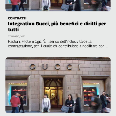
CONTRATTI
Integrativo Gucci, più benefici e diritti per
tutti
27 MAGGIO, 2022
Paoloni, Filctem Cgil: "È il senso dell’inclusività della
contrattazione, per il quale chi contribuisce a nobilitare con il
proprio impegno un marchio deve avere medesimi
trattamenti, per un 'Made in Italy' che sia veramente per
tutti”