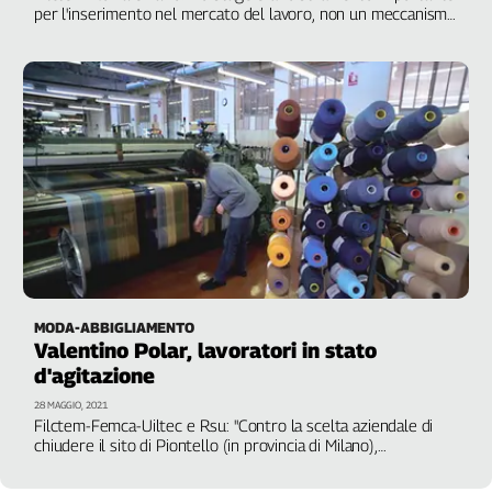
per l'inserimento nel mercato del lavoro, non un meccanismo
a disposizione dell'impresa per aumentare i profitti
risparmiando sul costo del personale. Il gruppo faccia marcia
indietro"
MODA-ABBIGLIAMENTO
Valentino Polar, lavoratori in stato
d'agitazione
28 MAGGIO, 2021
Filctem-Femca-Uiltec e Rsu: "Contro la scelta aziendale di
chiudere il sito di Piontello (in provincia di Milano),
proclamiamo la mobilitazione e una campagna di assemblee e
scioperi su tutto il territorio nazionale entro le prossime due