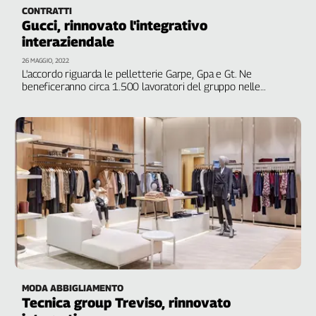
CONTRATTI
Gucci, rinnovato l'integrativo
interaziendale
26 MAGGIO, 2022
L'accordo riguarda le pelletterie Garpe, Gpa e Gt. Ne
beneficeranno circa 1.500 lavoratori del gruppo nelle
province di Firenze, Siena e Grosseto. Filctem Cgil e Femca
Cisl territoriali: "Introduzione della 14^ mensilità, un
significativo aumento del premio di risultato e spazio alla
formazione, fra le novità"
MODA ABBIGLIAMENTO
Tecnica group Treviso, rinnovato