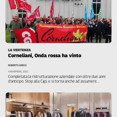
Cerca
Contatti
La
redazione
LA VERTENZA
Corneliani, Onda rossa ha vinto
Newsletter
ROBERTO GRECO
4 NOVEMBRE, 2022
Social
Completata la ristrutturazione aziendale con oltre due anni
d'anticipo. Stop alla Cigs e si torna anche ad assumere.
Orezzi, Filctem Mantova: "Ora aspettiamo investimenti e un
nuovo piano industriale"