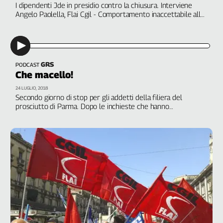
Girasoli
I dipendenti Jde in presidio contro la chiusura. Interviene
Angelo Paolella, Flai Cgil - Comportamento inaccettabile alla
Il
Parmalat. Con Antonio Gasparelli, segretario generale Flai
Sassolino
Cgil Parma. A cura di Giorgio Sbordoni
Linea
Economica
Tech
GRS
PODCAST
It
Che macello!
Easy
24 LUGLIO, 2018
Secondo giorno di stop per gli addetti della filiera del
Inserti
prosciutto di Parma. Dopo le inchieste che hanno
smascherato affari illeciti in una serie di aziende, l’obiettivo è
Idea
tutelare i lavoratori degli appalti. Interviene Tall Papa Moctar,
Diffusa
Flai Cgil Parma
InFlai
Le
trasmissioni
tv
Work
in
Progress