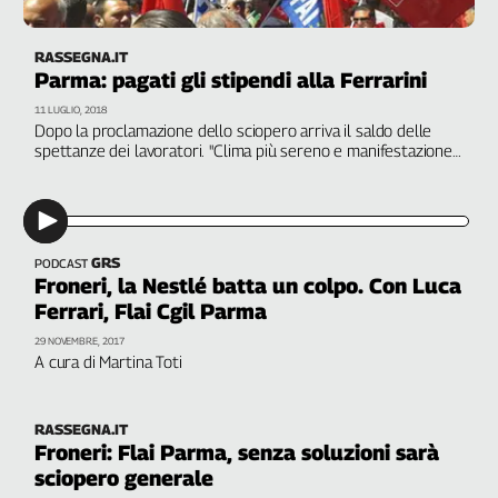
L'Italia
nel
RASSEGNA.IT
Lavoro
Parma: pagati gli stipendi alla Ferrarini
11 LUGLIO, 2018
Territori
Dopo la proclamazione dello sciopero arriva il saldo delle
spettanze dei lavoratori. "Clima più sereno e manifestazione
Abruzzo-
sospesa", fanno sapere dalla Flai Cgil. Chiesto comunque un
Molise
incontro a Di Maio sul futuro degli 800 dipendenti del gruppo
Alto
Adige
Basilicata
GRS
PODCAST
Froneri, la Nestlé batta un colpo. Con Luca
Calabria
Ferrari, Flai Cgil Parma
Campania
29 NOVEMBRE, 2017
Emilia-
A cura di Martina Toti
Romagna
Friuli
Venezia
RASSEGNA.IT
Giulia
Froneri: Flai Parma, senza soluzioni sarà
sciopero generale
Lazio