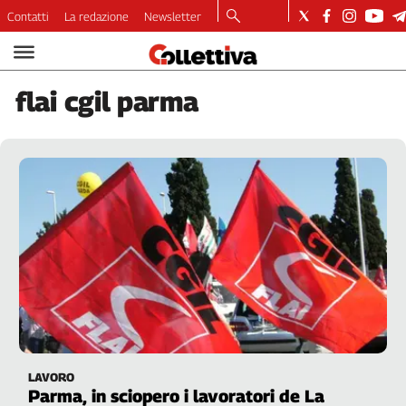
Contatti
La redazione
Newsletter
Video
Podcast
flai
cgil parma
Dirette
Longform
Copertine
Economia
Lavoro
Ambiente
Diritti
Welfare
Italia
Internazionale
Culture
LAVORO
Categorie
Parma, in sciopero i lavoratori de La