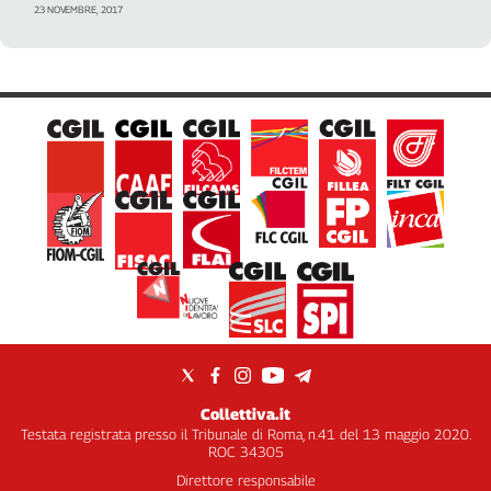
Liguria
23 NOVEMBRE, 2017
Lombardia
Marche
Piemonte
Puglia
Sardegna
Sicilia
Toscana
Trentino
Umbria
Valle
D'Aosta
Veneto
Archivio
Storico
Collettiva.it
1955-
Testata registrata presso il Tribunale di Roma, n.41 del 13 maggio 2020.
2014
ROC 34305
Direttore responsabile