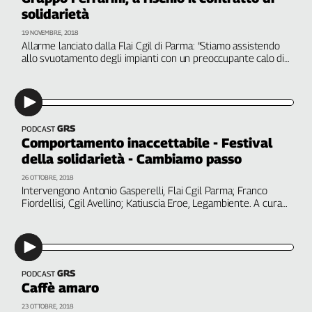
solidarietà
Genova,
il
19 NOVEMBRE, 2018
sangue
Allarme lanciato dalla Flai Cgil di Parma: "Stiamo assistendo
allo svuotamento degli impianti con un preoccupante calo di
della
lavoro"
ragione
120
anni
Cgil
GRS
PODCAST
Collettiva
Comportamento inaccettabile - Festival
Academy
della solidarietà - Cambiamo passo
26 OTTOBRE, 2018
Collettiva
Intervengono Antonio Gasperelli, Flai Cgil Parma; Franco
Play
Fiordellisi, Cgil Avellino; Katiuscia Eroe, Legambiente. A cura
Rubriche
di Patrizia Pallara
Collettiva
Talk
La
GRS
PODCAST
settimana
Caffè amaro
Collettiva
23 OTTOBRE, 2018