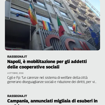
Girasoli
settimana"
Il
Sassolino
Linea
Economica
Tech
It
Easy
Inserti
RASSEGNA.IT
Idea
Napoli, è mobilitazione per gli addetti
Diffusa
delle cooperative sociali
InFlai
4 OTTOBRE, 2016
Cgil e Fp: "Le carenze nel sistema di welfare della città
Le
generano diseguaglianze sociali e riduzione dei diritti, per via
trasmissioni
dei progressivi tagli ai finanziamenti a livello locale e
tv
centrale, mettendo a rischio le attività e i livelli occupazionali"
Work
RASSEGNA.IT
in
Campania, annunciati migliaia di esuberi in
Progress