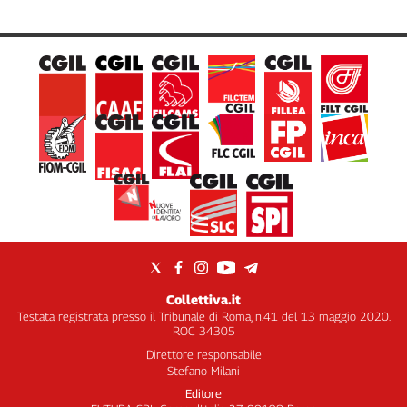
Cerca
Contatti
La
redazione
Newsletter
Social
Collettiva.it
Testata registrata presso il Tribunale di Roma, n.41 del 13 maggio 2020.
ROC 34305
Direttore responsabile
Stefano Milani
Editore