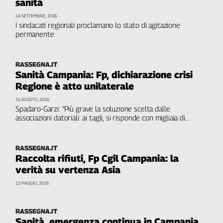
sanità
L'Italia
14 SETTEMBRE, 2016
nel
I sindacati regionali proclamano lo stato di agitazione
Lavoro
permanente
Territori
RASSEGNA.IT
Abruzzo-
Sanità Campania: Fp, dichiarazione crisi
Molise
Regione è atto unilaterale
Alto
31 AGOSTO, 2016
Adige
Spadaro-Garzi: "Più grave la soluzione scelta dalle
Basilicata
associazioni datoriali: ai tagli, si risponde con migliaia di
esuberi e sospensione dell'assistenza. Situazione
Calabria
insostenibile per i lavoratori, già penalizzati da anni da
Campania
mancati adeguamenti contrattuali
RASSEGNA.IT
Emilia-
Raccolta rifiuti, Fp Cgil Campania: la
Romagna
verità su vertenza Asia
Friuli
13 MAGGIO, 2016
Venezia
Giulia
RASSEGNA.IT
Lazio
Sanità, emergenza continua in Campania