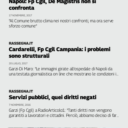
Napoli: Fp Cgil, De Magistris non si
Genova,
confronta
il
17 NOVEMBRE, 2017
sangue
"Al Comune brutto clima nei nostri confronti, ma ora serve
della
sforzo comune"
ragione
120
RASSEGNA.IT
anni
Cardarelli, Fp Cgil Campania: i problemi
Cgil
sono strutturali
Collettiva
Academy
20 LUGLIO, 2017
Garzi-Di Maro: "Le immagini girate all’ospedale di Napoli da
una testata giornalistica on line che mostrano le condizioni in
Collettiva
cui versano i pazienti in barella sono l’ennesima
Play
dimostrazione che la realtà è ben altro rispetto alla
Rubriche
propaganda mediatica"
RASSEGNA.IT
Servizi pubblici, quei diritti negati
Collettiva
Talk
7 NOVEMBRE, 2016
Garzi (Fp Cgil) a RadioArticolo1: "Tanti diritti non vengono
La
garantiti a lavoratori e cittadini. Perciò, abbiamo deciso di farli
settimana
emergere e di denunciare le relative inadempienze
Collettiva
attraverso una serie d’iniziative concentrate in questa