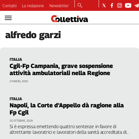
Contatti
La redazione
Newsletter
Video
Podcast
alfredo
garzi
Dirette
Longform
Copertine
ITALIA
Economia
Cgil-Fp Campania, grave sospensione
Lavoro
attività ambulatoriali nella Regione
Ambiente
5 MARZO, 2020
Diritti
Welfare
ITALIA
Italia
Napoli, la Corte d'Appello dà ragione alla
Internazionale
Fp Cgil
Culture
31 OTTOBRE, 2019
Si è espressa emettendo quattro sentenze in favore di
altrettante lavoratrici e lavoratori della sanità accreditata di
Categorie
aziende napoletane, accogliendo le istanze del sindacato e