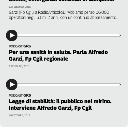
Liguria
12 FEBBRAIO, 2016
Lombardia
Garzi (Fp Cgil) a RadioArticolo1: "Abbiamo perso 16.000
Marche
operatori negli ultimi 7 anni, con un continuo abbassamento
della quantità e qualità delle prestazioni e la chiusura di
Piemonte
interi reparti, non riuscendo più a garantire i livelli minimi di
Puglia
assistenza"
Sardegna
GRS
Sicilia
PODCAST
Per una sanità in salute. Parla Alfredo
Toscana
Garzi, Fp Cgil regionale
Trentino
1 FEBBRAIO, 2016
Umbria
Valle
D'Aosta
Veneto
GRS
PODCAST
Legge di stabilità: il pubblico nel mirino.
Archivio
Storico
Interviene Alfredo Garzi, Fp Cgil
1955-
18 OTTOBRE, 2013
2014