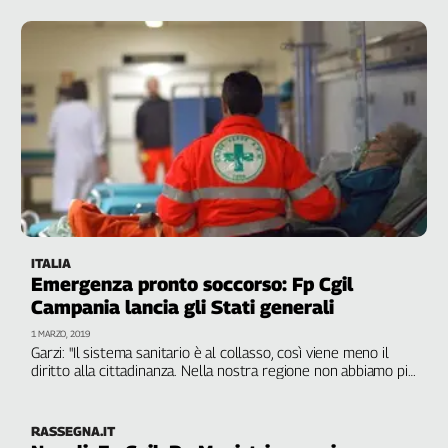
riconoscendo il diritto all’una tantum contrattuale negli
Filcams
importi richiesti
Filctem
Fillea
Filt
Fiom
Fisac
Flai
Flc
Fp
Nidil
ITALIA
Slc
Emergenza pronto soccorso: Fp Cgil
Spi
Campania lancia gli Stati generali
Inca
1 MARZO, 2019
Caaf
Garzi: "Il sistema sanitario è al collasso, così viene meno il
diritto alla cittadinanza. Nella nostra regione non abbiamo più
le professionalità necessarie per assicurare l’urgenza
Speciali
all’interno degli ospedali e i numeri per garantire i turni di
servizio"
G8
RASSEGNA.IT
di