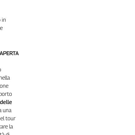
 in
ne
 APERTA
o
nella
ione
pporto
 delle
da una
el tour
are la
tà di