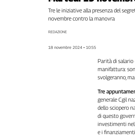
Genova,
Tre le iniziative alla presenza del segre
il
novembre contro la manovra
sangue
della
ragione
REDAZIONE
120
anni
18 novembre 2024 • 10:55
Cgil
Collettiva
Parità di salario
Academy
manifattura: sono
svolgeranno, mar
Collettiva
Play
Tre appuntament
Rubriche
generale Cgil naz
Collettiva
dello sciopero n
Talk
di questo govern
La
settimana
investimenti nell
Collettiva
e i finanziamenti