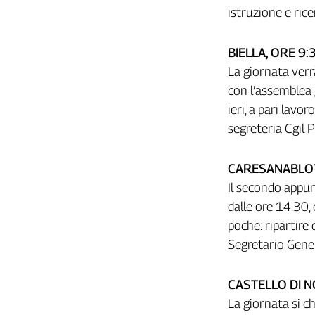
Girasoli
istruzione e rice
Il
Sassolino
BIELLA, ORE 9:
Linea
Economica
La giornata verrà
Tech
con l’assemblea 
It
ieri, a pari lavo
Easy
segreteria Cgil 
Inserti
CARESANABLOT,
Idea
Il secondo appunt
Diffusa
InFlai
dalle ore 14:30,
poche: ripartire 
Le
Segretario Gene
trasmissioni
tv
Work
CASTELLO DI N
in
La giornata si ch
Progress