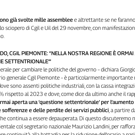
sono già svolte mille assemblee
e altrettante se ne faranno
lo sciopero di Cgil e Uil del 29 novembre, con manifestazio
no.
DO, CGIL PIEMONTE: “NELLA NOSTRA REGIONE È ORMAI
E SETTENTRIONALE’”
erale per cambiare le politiche del governo – dichiara Giorgi
rio generale Cgil Piemonte – è particolarmente importante 
dove sono assenti politiche industriali, con la cassa integraz
% rispetto al 2023 e dove, come dice da ultimo anche il ra
rmai aperta una ‘questione settentrionale’ per l’aumento
le sofferenze e delle perdite dei servizi pubblici
, a partire 
che continua a essere depauperata. Di questo discuteremo n
entale col segretario nazionale Maurizio Landini, per rafforz
re continuità alla battaglia per la riduzione dell'orario a pari