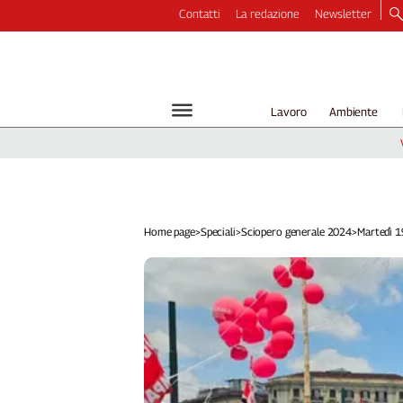
Contatti
La redazione
Newsletter
Video
Podcast
Dirette
Lavoro
Ambiente
Longform
Copertine
Economia
Lavoro
Ambiente
Home page
>
Speciali
>
Sciopero generale 2024
>
Martedì 1
Diritti
Welfare
Italia
Internazionale
Culture
Categorie