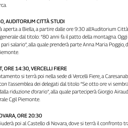
rca.
30, AUDITORIUM CITTÀ STUDI
 aperta a Biella, a partire dalle ore 9:30 all’Auditorium Città
generale dal titolo: “80 anni fa il patto della montagna. Ogg
ro pari salario”, alla quale prenderà parte Anna Maria Poggio, d
Piemonte.
 ORE 14:30, VERCELLI FIERE
amento si terrà poi nella sede di Vercelli Fiere, a Caresanab
 con l’assemblea dei delegati dal titolo “Se otto ore vi sembr
dalla riduzione d’orario”, alla quale parteciperà Giorgio Airaud
rale Cgil Piemonte.
OVARA, ORE 20:30
iuderà poi al Castello di Novara, dove si terrà il confronto tr