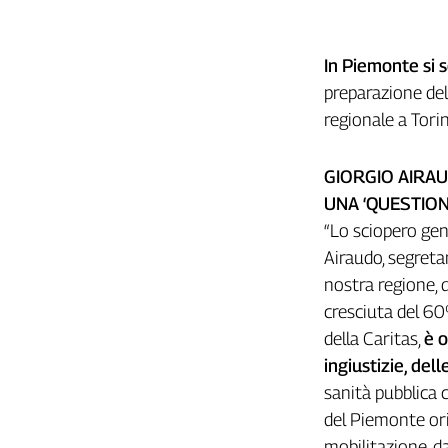
Cerca
In Piemonte si 
preparazione del
Contatti
regionale a Tori
La
GIORGIO AIRAU
redazione
UNA ‘QUESTION
Newsletter
“Lo sciopero gen
Airaudo, segreta
nostra regione, 
Social
cresciuta del 60
della Caritas,
è o
ingiustizie, del
sanità pubblica 
del Piemonte ori
mobilitazione, da