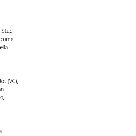
 Studi,
i come
ella
lot (VC),
an
o,
a