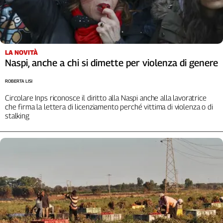
Liguria
Lombardia
Marche
Piemonte
LA NOVITÀ
Puglia
Naspi, anche a chi si dimette per violenza di genere
Sardegna
Sicilia
ROBERTA LISI
Toscana
Circolare Inps riconosce il diritto alla Naspi anche alla lavoratrice
Trentino
che firma la lettera di licenziamento perché vittima di violenza o di
stalking
Umbria
Valle
D'Aosta
Veneto
Archivio
Storico
1955-
2014