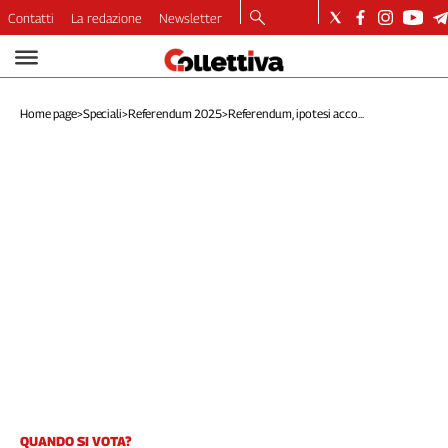
Contatti
La redazione
Newsletter
Video
Podcast
Home page
>
Speciali
>
Referendum 2025
>
Referendum, ipotesi acco...
Dirette
Longform
Copertine
Economia
Lavoro
Ambiente
Diritti
Welfare
Italia
Internazionale
Culture
Categorie
QUANDO SI VOTA?