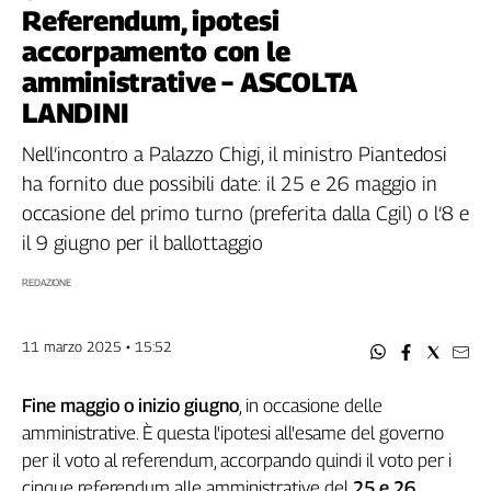
Filcams
Referendum, ipotesi
Filctem
accorpamento con le
Fillea
amministrative – ASCOLTA
Filt
LANDINI
Fiom
Nell’incontro a Palazzo Chigi, il ministro Piantedosi
Fisac
ha fornito due possibili date: il 25 e 26 maggio in
Flai
occasione del primo turno (preferita dalla Cgil) o l’8 e
Flc
il 9 giugno per il ballottaggio
Fp
Nidil
REDAZIONE
Slc
Spi
11 marzo 2025 • 15:52
Inca
Caaf
Fine maggio o inizio giugno
, in occasione delle
Speciali
amministrative. È questa l'ipotesi all'esame del governo
per il voto al referendum, accorpando quindi il voto per i
G8
cinque referendum alle amministrative del
25 e 26
di