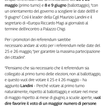
maggio
(primo turno) e
8 e 9 giugno
(ballottaggio), “con
Genova,
il
un orientamento del governo a scegliere le date dell'8 e
sangue
9 giugno”. Così il leader della Cgil Maurizio Landini e il
della
segretario di +Europa Riccardo Magi ai giornalisti al
ragione
termine dell'incontro a Palazzo Chigi.
120
anni
Per i promotori dei referendum sarebbe
Cgil
necessario andare al voto per i referendum nelle date del
Collettiva
25 e 26 maggio, “per garantire la massima partecipazione
Academy
dei cittadini”.
Collettiva
Play
“Pensiamo che sia necessario che il referendum sia
Rubriche
collegato al primo turno delle elezioni, non al ballottaggio,
e questo vuol dire votare il 25 e il 26 maggio – ha
Collettiva
Talk
aggiunto
Landini
– Perché votare al primo turno
La
naturalmente, rispetto al ballottaggio, e votare nel mese
settimana
di maggio rispetto al mese di giugno, a scuole aperte, v
uol
Collettiva
dire favorire il voto di un maggior numero di persone
.