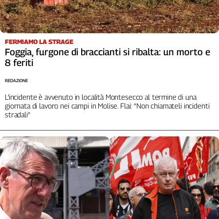
Cerca
FERMIAMO LA STRAGE
Contatti
Foggia, furgone di braccianti si ribalta: un morto e
8 feriti
La
REDAZIONE
redazione
L’incidente è avvenuto in località Montesecco al termine di una
giornata di lavoro nei campi in Molise. Flai: “Non chiamateli incidenti
Newsletter
stradali”
Social