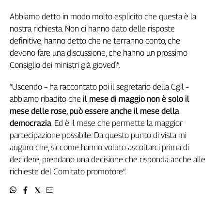
Girasoli
Il
Abbiamo detto in modo molto esplicito che questa è la
Sassolino
nostra richiesta. Non ci hanno dato delle risposte
Linea
definitive, hanno detto che ne terranno conto, che
Economica
devono fare una discussione, che hanno un prossimo
Tech
Consiglio dei ministri già giovedì”.
It
Easy
“Uscendo – ha raccontato poi il segretario della Cgil –
abbiamo ribadito che
il mese di maggio non è solo il
Inserti
mese delle rose, può essere anche il mese della
Idea
democrazia
. Ed è il mese che permette la maggior
Diffusa
partecipazione possibile. Da questo punto di vista mi
InFlai
auguro che, siccome hanno voluto ascoltarci prima di
decidere, prendano una decisione che risponda anche alle
Le
trasmissioni
richieste del Comitato promotore”.
tv
Work
in
Progress