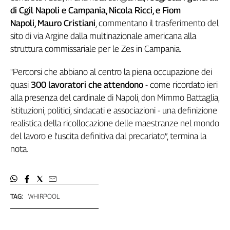
di Cgil Napoli e Campania, Nicola Ricci, e Fiom
Genova,
il
Napoli, Mauro Cristiani
, commentano il trasferimento del
sangue
sito di via Argine dalla multinazionale americana alla
della
struttura commissariale per le Zes in Campania.
ragione
120
"Percorsi che abbiano al centro la piena occupazione dei
anni
quasi
300 lavoratori che attendono
- come ricordato ieri
Cgil
alla presenza del cardinale di Napoli, don Mimmo Battaglia,
Collettiva
istituzioni, politici, sindacati e associazioni - una definizione
Academy
realistica della ricollocazione delle maestranze nel mondo
Collettiva
del lavoro e l'uscita definitiva dal precariato”, termina la
Play
nota.
Rubriche
Collettiva
Talk
TAG:
WHIRPOOL
La
settimana
Collettiva