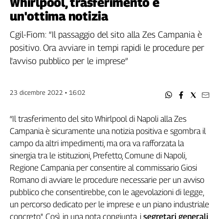
Whirlpool, trasferimento è
Filcams
un'ottima notizia
Filctem
Fillea
Cgil-Fiom: “Il passaggio del sito alla Zes Campania è
Filt
positivo. Ora avviare in tempi rapidi le procedure per
Fiom
l'avviso pubblico per le imprese”
Fisac
Flai
23 dicembre 2022 • 16:02
Flc
Fp
“Il trasferimento del sito Whirlpool di Napoli alla Zes
Nidil
Campania è sicuramente una notizia positiva e sgombra il
Slc
campo da altri impedimenti, ma ora va rafforzata la
Spi
sinergia tra le istituzioni, Prefetto, Comune di Napoli,
Inca
Regione Campania per consentire al commissario Giosi
Caaf
Romano di avviare le procedure necessarie per un avviso
pubblico che consentirebbe, con le agevolazioni di legge,
Speciali
un percorso dedicato per le imprese e un piano industriale
G8
concreto". Così, in una nota congiunta, i
segretari generali
di