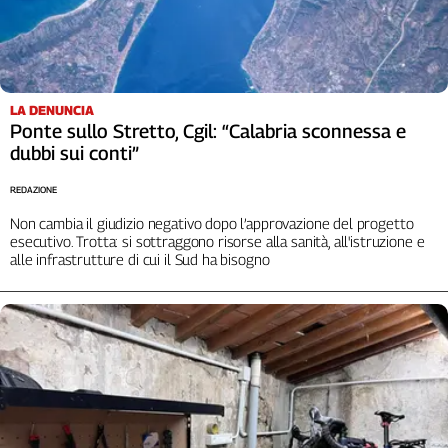
L'Italia
nel
Lavoro
Territori
LA DENUNCIA
Ponte sullo Stretto, Cgil: “Calabria sconnessa e
Abruzzo-
dubbi sui conti”
Molise
Alto
REDAZIONE
Adige
Non cambia il giudizio negativo dopo l’approvazione del progetto
Basilicata
esecutivo. Trotta: si sottraggono risorse alla sanità, all'istruzione e
alle infrastrutture di cui il Sud ha bisogno
Calabria
Campania
Emilia-
Romagna
Friuli
Venezia
Giulia
Lazio