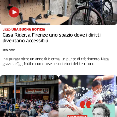
Liguria
Lombardia
Marche
Piemonte
Puglia
UNA BUONA NOTIZIA
VIDEO
Casa Rider, a Firenze uno spazio dove i diritti
Sardegna
diventano accessibili
Sicilia
Toscana
REDAZIONE
Trentino
Inaugurata oltre un anno fa è ormai un punto di riferimento. Nata
Umbria
grazie a Cgil, Nidil e numerose associazioni del territorio
Valle
D'Aosta
Veneto
Archivio
Storico
1955-
2014