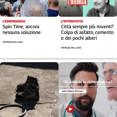
Cerca
L’EMERGENZA
L’INTERVISTA
Contatti
Spin Time, ancora
Città sempre più roventi?
nessuna soluzione
Colpa di asfalto, cemento
La
e dei pochi alberi
PATRIZIA PALLARA
redazione
PATRIZIA PALLARA
Newsletter
Social