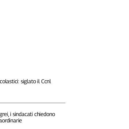
colastici: siglato il Ccnl
rei, i sindacati chiedono
aordinarie