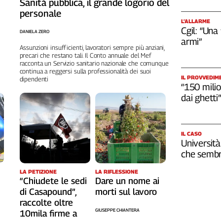
Sanità pubblica, il grande logorio del
personale
L’ALLARME
Cgil: “Una
DANIELA ZERO
armi”
Assunzioni insufficienti, lavoratori sempre più anziani,
precari che restano tali. Il Conto annuale del Mef
racconta un Servizio sanitario nazionale che comunque
continua a reggersi sulla professionalità dei suoi
IL PROVVEDIM
dipendenti
“150 milio
dai ghetti”
IL CASO
Università
che sembr
LA RIFLESSIONE
LA PETIZIONE
Dare un nome ai
“Chiudete le sedi
morti sul lavoro
di Casapound”,
raccolte oltre
GIUSEPPE CHIANTERA
10mila firme a