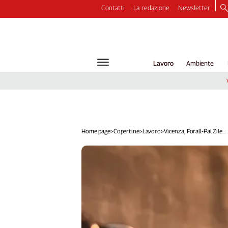
Contatti
La redazione
Newsletter
Video
Podcast
Dirette
Lavoro
Ambiente
Longform
Copertine
Economia
Lavoro
Ambiente
Home page
>
Copertine
>
Lavoro
>
Vicenza, Forall-Pal Zile...
Diritti
Welfare
Italia
Internazionale
Culture
Categorie