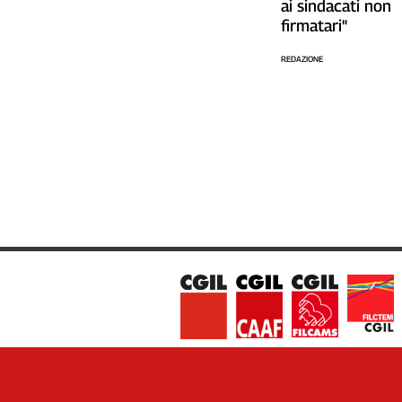
ai sindacati non
Cerca
firmatari"
REDAZIONE
Contatti
La
redazione
Newsletter
Social