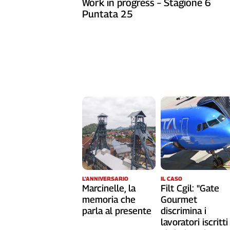
Work in progress – Stagione 6
Liguria
Puntata 25
Lombardia
Marche
Piemonte
Puglia
Sardegna
Sicilia
Toscana
Trentino
Umbria
Valle
D'Aosta
Veneto
L'ANNIVERSARIO
IL CASO
Archivio
Marcinelle, la
Filt Cgil: "Gate
Storico
memoria che
Gourmet
1955-
2014
parla al presente
discrimina i
lavoratori iscritti