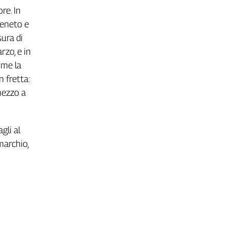
re. In
Veneto e
sura di
rzo, e in
ome la
n fretta:
mezzo a
gli al
marchio,