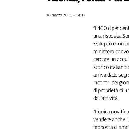
Genova,
il
10 marzo 2021 • 14:47
sangue
della
“I 400 dipendent
ragione
una risposta. Son
120
Sviluppo economi
anni
Cgil
ministero convoc
Collettiva
cercare un acqui
Academy
storico italiano 
arriva dalle segr
Collettiva
Play
incontri dei gior
Rubriche
di proprietà di 
Collettiva
dell’attività.
Talk
La
“L’unica novità p
settimana
vendere anche il 
Collettiva
proposta di ampi