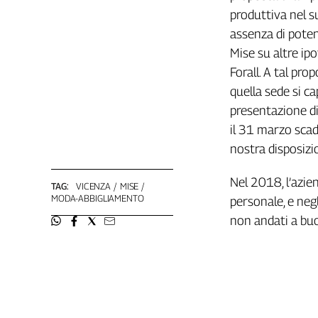
Girasoli
produttiva nel su
Il
assenza di poten
Sassolino
Mise su altre ipo
Linea
Economica
Forall. A tal pro
Tech
quella sede si ca
It
presentazione di
Easy
il 31 marzo scad
nostra disposizio
Inserti
Idea
Nel 2018, l’azien
TAG:
VICENZA
MISE
Diffusa
MODA-ABBIGLIAMENTO
personale, e negl
InFlai
non andati a buo
Le
trasmissioni
tv
Work
in
Progress