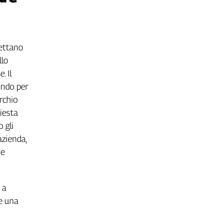
pettano
llo
. Il
ondo per
archio
hiesta
 gli
azienda,
ne
 a
re una