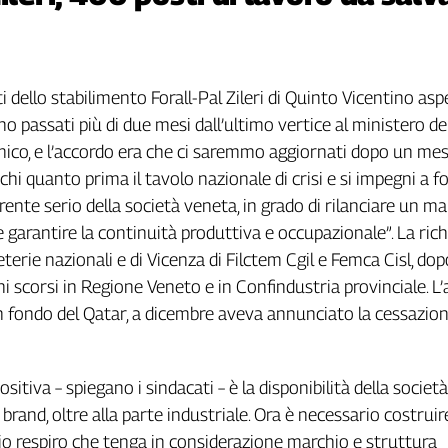
i dello stabilimento Forall-Pal Zileri di Quinto Vicentino as
o passati più di due mesi dall’ultimo vertice al ministero de
co, e l’accordo era che ci saremmo aggiornati dopo un mese
hi quanto prima il tavolo nazionale di crisi e si impegni a f
rente serio della società veneta, in grado di rilanciare un m
e garantire la continuità produttiva e occupazionale”. La ric
eterie nazionali e di Vicenza di Filctem Cgil e Femca Cisl, dopo
ni scorsi in Regione Veneto e in Confindustria provinciale. L’
un fondo del Qatar, a dicembre aveva annunciato la cessazio
ositiva – spiegano i sindacati – è la disponibilità della società
brand, oltre alla parte industriale. Ora è necessario costrui
o respiro che tenga in considerazione marchio e struttura