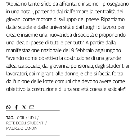
"Abbiamo tante sfide da affrontare insieme - proseguono
Genova,
in una nota -, partendo dal riaffermare la centralità dei
il
giovani come motore di sviluppo del paese. Ripartiamo
sangue
della
dalle scuole e dalle università e dai luoghi di lavoro, per
ragione
creare insieme una nuova idea di società e proponendo
120
una idea di paese di tutti e per tutti". A partire dalla
anni
manifestazione nazionale del 9 febbraio, aggiungono,
Cgil
"avendo come obiettivo la costruzione di una grande
Collettiva
alleanza sociale, dai giovani ai pensionati, dagli studenti ai
Academy
lavoratori, dai migranti alle donne, e che si faccia forza
dall’unione delle lotte comuni che devono avere come
Collettiva
Play
obiettivo la costruzione di una società coesa e solidale".
Rubriche
Collettiva
Talk
TAG:
CGIL
UDU
La
RETE DEGLI STUDENTI
settimana
MAURIZIO LANDINI
Collettiva