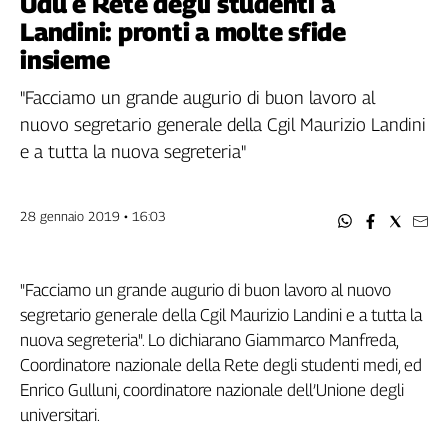
Udu e Rete degli studenti a
Filcams
Landini: pronti a molte sfide
Filctem
insieme
Fillea
Filt
"Facciamo un grande augurio di buon lavoro al
Fiom
nuovo segretario generale della Cgil Maurizio Landini
Fisac
e a tutta la nuova segreteria"
Flai
Flc
28 gennaio 2019 • 16:03
Fp
Nidil
Slc
"Facciamo un grande augurio di buon lavoro al nuovo
Spi
segretario generale della Cgil Maurizio Landini e a tutta la
Inca
nuova segreteria". Lo dichiarano Giammarco Manfreda,
Caaf
Coordinatore nazionale della Rete degli studenti medi, ed
Enrico Gulluni, coordinatore nazionale dell’Unione degli
Speciali
universitari.
G8
di