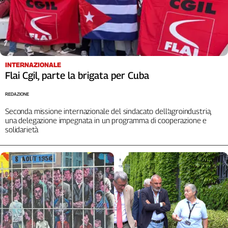
Liguria
Lombardia
Marche
Piemonte
Puglia
INTERNAZIONALE
Sardegna
Flai Cgil, parte la brigata per Cuba
Sicilia
REDAZIONE
Toscana
Trentino
Seconda missione internazionale del sindacato dell’agroindustria,
una delegazione impegnata in un programma di cooperazione e
Umbria
solidarietà
Valle
D'Aosta
Veneto
Archivio
Storico
1955-
2014