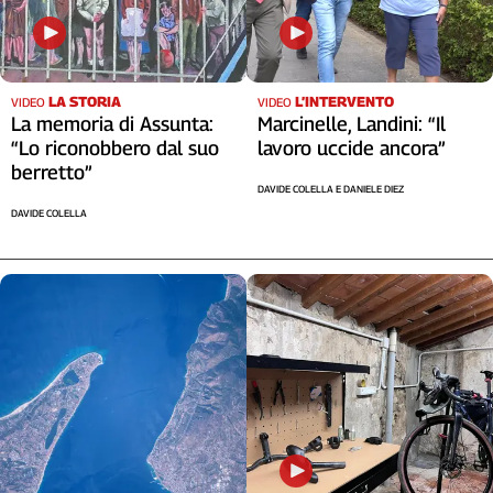
Cerca
Contatti
LA STORIA
L’INTERVENTO
VIDEO
VIDEO
La memoria di Assunta:
Marcinelle, Landini: “Il
“Lo riconobbero dal suo
lavoro uccide ancora”
La
berretto”
DAVIDE COLELLA E DANIELE DIEZ
redazione
DAVIDE COLELLA
Newsletter
Social