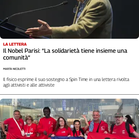
L'Italia
nel
Lavoro
Territori
Abruzzo-
LA LETTERA
Il Nobel Parisi: “La solidarietà tiene insieme una
Molise
comunità”
Alto
Adige
MARTA NICOLETTI
Basilicata
Il fisico esprime il suo sostegno a Spin Time in una lettera rivolta
Calabria
agli attivisti e alle attiviste
Campania
Emilia-
Romagna
Friuli
Venezia
Giulia
Lazio