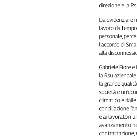
direzione e la R
L'Italia
nel
Da evidenziare ne
Lavoro
lavoro da tempo
Territori
personale, perce
Abruzzo-
l’accordo di Smar
Molise
alla disconnessio
Alto
Adige
Gabriele Fiore e
Basilicata
la Rsu aziendale
Calabria
la grande qualità
Campania
società e un’eco
Emilia-
climatico e dall
Romagna
conciliazione fam
Friuli
e ai lavoratori u
Venezia
Giulia
avanzamento nei 
Lazio
contrattazione, 