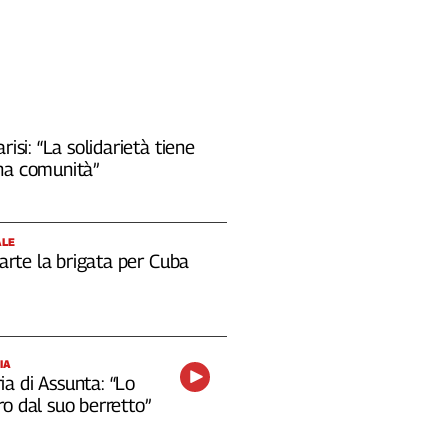
risi: “La solidarietà tiene
na comunità”
ALE
 parte la brigata per Cuba
IA
a di Assunta: “Lo
o dal suo berretto”