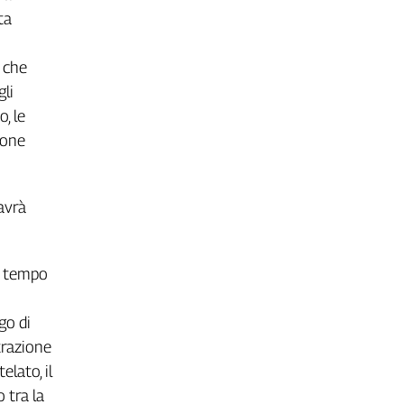
ta
 che
gli
o, le
ione
avrà
a tempo
go di
trazione
lato, il
 tra la