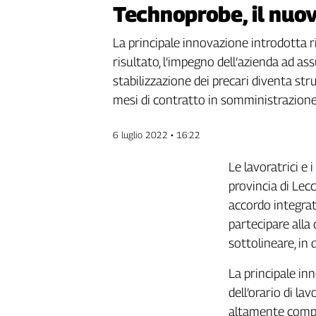
Technoprobe, il nuo
Genova,
il
La principale innovazione introdotta ri
sangue
della
risultato, l’impegno dell’azienda ad a
ragione
stabilizzazione dei precari diventa st
120
mesi di contratto in somministrazion
anni
Cgil
6 luglio 2022 • 16:22
Collettiva
Academy
Le lavoratrici e
provincia di Lec
Collettiva
Play
accordo integrati
Rubriche
partecipare alla 
Collettiva
sottolineare, in
Talk
La
La principale in
settimana
dell’orario di lav
Collettiva
altamente compet