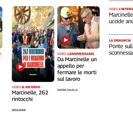
VIDEO
L’INTER
Marcinelle,
uccide an
LA DENUNCIA
Ponte sull
sconnessa 
VIDEO
L'ANNIVERSARIO
E
Da Marcinelle un
-
appello per
fermare le morti
sul lavoro
VIDEO
IL RICORDO
DAVIDE COLELLA
Marcinelle, 262
rintocchi
REDAZIONE