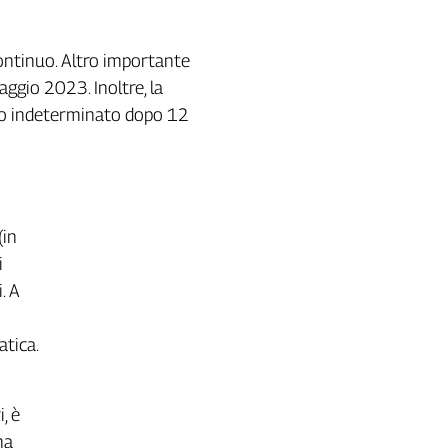
 continuo. Altro importante
ggio 2023. Inoltre, la
empo indeterminato dopo 12
(in
i
. A
atica.
, è
na