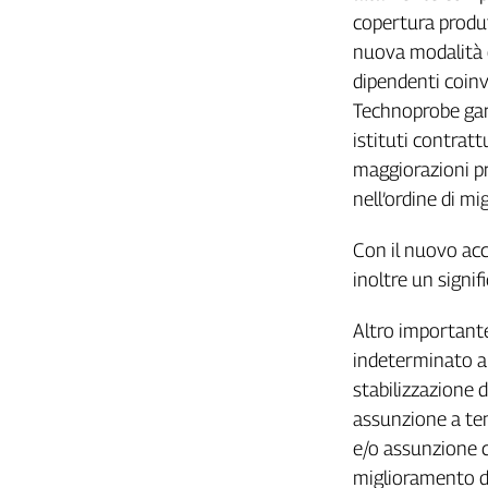
Girasoli
copertura produt
Il
nuova modalità o
Sassolino
dipendenti coin
Linea
Economica
Technoprobe gara
Tech
istituti contrattu
It
maggiorazioni p
Easy
nell’ordine di mi
Inserti
Con il nuovo acc
Idea
inoltre un signi
Diffusa
InFlai
Altro importante
indeterminato al
Le
trasmissioni
stabilizzazione d
tv
assunzione a te
Work
e/o assunzione c
in
miglioramento de
Progress