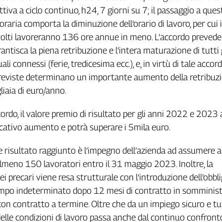
tiva a ciclo continuo, h24, 7 giorni su 7; il passaggio a ques
raria comporta la diminuzione dell’orario di lavoro, per cui i
volti lavoreranno 136 ore annue in meno. L’accordo prevede
ntisca la piena retribuzione e l’intera maturazione di tutti 
ali connessi (ferie, tredicesima ecc.), e, in virtù di tale accord
reviste determinano un importante aumento della retribuz
gliaia di euro/anno.
ordo, il valore premio di risultato per gli anni 2022 e 2023 
ficativo aumento e potrà superare i 5mila euro.
 risultato raggiunto è l’impegno dell’azienda ad assumere 
meno 150 lavoratori entro il 31 maggio 2023. Inoltre, la
ei precari viene resa strutturale con l’introduzione dell’obbli
mpo indeterminato dopo 12 mesi di contratto in somminis
on contratto a termine. Oltre che da un impiego sicuro e tute
lle condizioni di lavoro passa anche dal continuo confronto