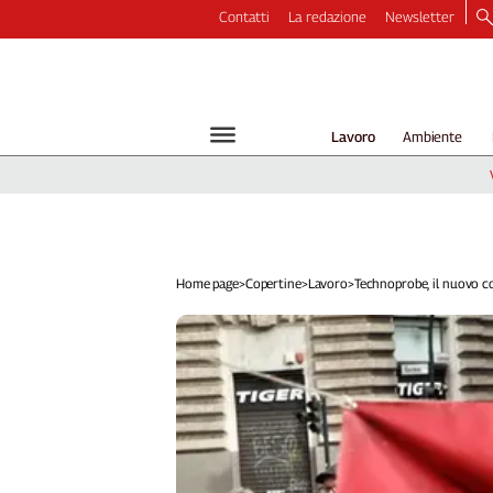
Contatti
La redazione
Newsletter
Video
Podcast
Dirette
Lavoro
Ambiente
Longform
Copertine
Economia
Lavoro
Ambiente
Home page
>
Copertine
>
Lavoro
>
Technoprobe, il nuovo co.
Diritti
Welfare
Italia
Internazionale
Culture
Categorie