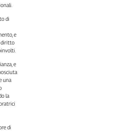
onali.
to di
mento, e
diritto
involti.
ianza, e
nosciuta
re una
o
do la
oratrici
ore di