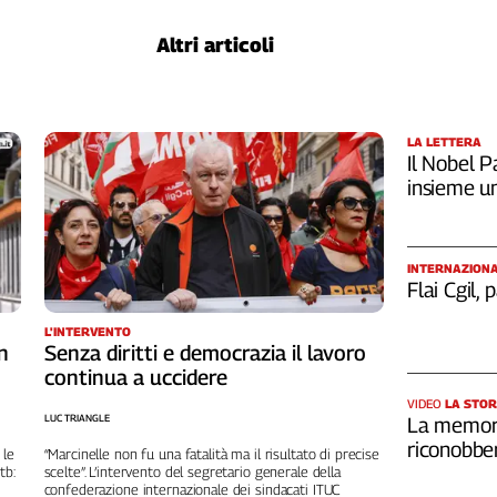
Altri articoli
LA LETTERA
Il Nobel Pa
insieme u
INTERNAZION
Flai Cgil,
L'INTERVENTO
n
Senza diritti e democrazia il lavoro
continua a uccidere
VIDEO
LA STOR
LUC TRIANGLE
La memori
riconobber
 le
“Marcinelle non fu una fatalità ma il risultato di precise
tb:
scelte”. L’intervento del segretario generale della
confederazione internazionale dei sindacati ITUC