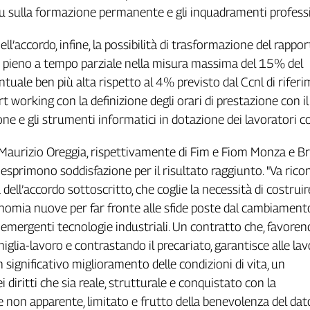
su sulla formazione permanente e gli inquadramenti professi
ll’accordo, infine, la possibilità di trasformazione del rappor
 pieno a tempo parziale nella misura massima del 15% del
ntuale ben più alta rispetto al 4% previsto dal Ccnl di riferi
t working con la definizione degli orari di prestazione con il 
ne e gli strumenti informatici in dotazione dei lavoratori co
 Maurizio Oreggia, rispettivamente di Fim e Fiom Monza e Br
 esprimono soddisfazione per il risultato raggiunto. "Va rico
 dell’accordo sottoscritto, che coglie la necessità di costrui
nomia nuove per far fronte alle sfide poste dal cambiament
e emergenti tecnologie industriali. Un contratto che, favoren
iglia-lavoro e contrastando il precariato, garantisce alle lav
n significativo miglioramento delle condizioni di vita, un
diritti che sia reale, strutturale e conquistato con la
e non apparente, limitato e frutto della benevolenza del dat