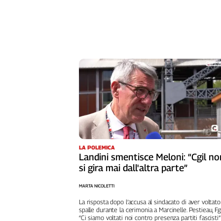
Cerca
Contatti
La
redazione
Newsletter
Social
LA POLEMICA
Landini smentisce Meloni: “Cgil no
si gira mai dall'altra parte”
MARTA NICOLETTI
La risposta dopo l’accusa al sindacato di aver voltato
spalle durante la cerimonia a Marcinelle. Pestieau, Fg
“Ci siamo voltati noi contro presenza partiti fascisti”