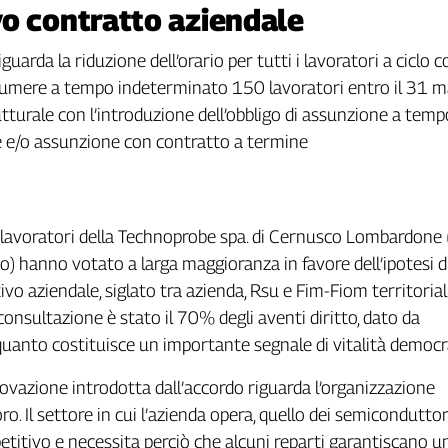
vo contratto aziendale
guarda la riduzione dell’orario per tutti i lavoratori a ciclo
ssumere a tempo indeterminato 150 lavoratori entro il 31 ma
rutturale con l’introduzione dell’obbligo di assunzione a t
e e/o assunzione con contratto a termine
 i lavoratori della Technoprobe spa. di Cernusco Lombardone 
co) hanno votato a larga maggioranza in favore dell’ipotesi d
vo aziendale, siglato tra azienda, Rsu e Fim-Fiom territoriali
consultazione è stato il 70% degli aventi diritto, dato da
 quanto costituisce un importante segnale di vitalità democr
novazione introdotta dall’accordo riguarda l’organizzazione
oro. Il settore in cui l’azienda opera, quello dei semiconduttori
itivo e necessita perciò che alcuni reparti garantiscano u