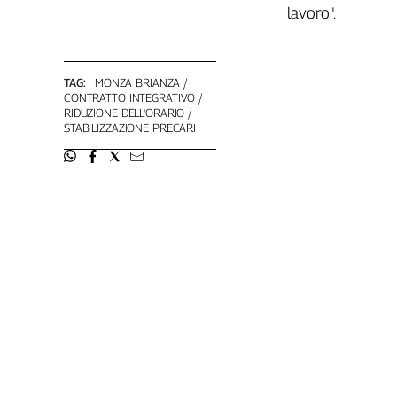
Liguria
lavoro".
Lombardia
Marche
Piemonte
TAG:
MONZA BRIANZA
Puglia
CONTRATTO INTEGRATIVO
RIDUZIONE DELL'ORARIO
Sardegna
STABILIZZAZIONE PRECARI
Sicilia
Toscana
Trentino
Umbria
Valle
D'Aosta
Veneto
Archivio
Storico
1955-
2014